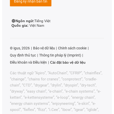
Đăng ký nhận bản tin
Ngôn ngữ:
Tiếng Việt
Quốc gia:
Việt Nam
©
igus, 2026
Bảo vệ dữ liệu
Chính sách cookie
Quy định thủ tục
Thông tin pháp lý (Imprint)
Điều khoản và Điều kiện
Cài đặt bảo vệ dữ liệu
Các thuật ngữ “Apiro”, “AutoChain”, “CFRIP”, “chainflex”,
“chainge”, “chains for cranes”, “conprotect”, “cradle-
chain”, “CTD”, “drygear”, “drylin”, “dryspin”, “dry-tech”,
“dryway”, “easy chain”, “e-chain”, “e-chain systems”, “e-
ketten”, “e-kettensysteme”, “e-loop”, “energy chain”,
“energy chain systems”, “enjoyneering”, “e-skin”, “e-
spool”, “fixflex”, “flizz”, “i.Cee”, “ibow”, “igear”, “iglide”,