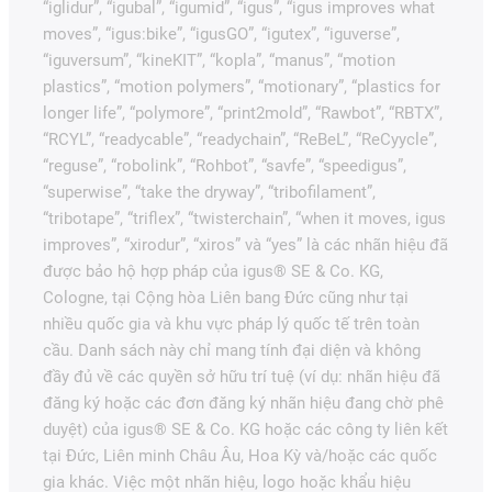
“iglidur”, “igubal”, “igumid”, “igus”, “igus improves what
moves”, “igus:bike”, “igusGO”, “igutex”, “iguverse”,
“iguversum”, “kineKIT”, “kopla”, “manus”, “motion
plastics”, “motion polymers”, “motionary”, “plastics for
longer life”, “polymore”, “print2mold”, “Rawbot”, “RBTX”,
“RCYL”, “readycable”, “readychain”, “ReBeL”, “ReCyycle”,
“reguse”, “robolink”, “Rohbot”, “savfe”, “speedigus”,
“superwise”, “take the dryway”, “tribofilament”,
“tribotape”, “triflex”, “twisterchain”, “when it moves, igus
improves”, “xirodur”, “xiros” và “yes” là các nhãn hiệu đã
được bảo hộ hợp pháp của igus® SE & Co. KG,
Cologne, tại Cộng hòa Liên bang Đức cũng như tại
nhiều quốc gia và khu vực pháp lý quốc tế trên toàn
cầu. Danh sách này chỉ mang tính đại diện và không
đầy đủ về các quyền sở hữu trí tuệ (ví dụ: nhãn hiệu đã
đăng ký hoặc các đơn đăng ký nhãn hiệu đang chờ phê
duyệt) của igus® SE & Co. KG hoặc các công ty liên kết
tại Đức, Liên minh Châu Âu, Hoa Kỳ và/hoặc các quốc
gia khác. Việc một nhãn hiệu, logo hoặc khẩu hiệu