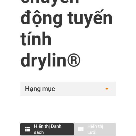
động tuyến
tính
drylin®
Hạng mục
Hiển thị Danh
Hiển thị
sách
Lưới