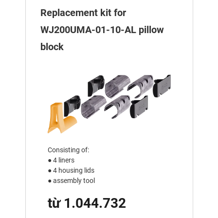
Replacement kit for
WJ200UMA-01-10-AL pillow
block
Consisting of:
● 4 liners
● 4 housing lids
● assembly tool
từ 1.044.732