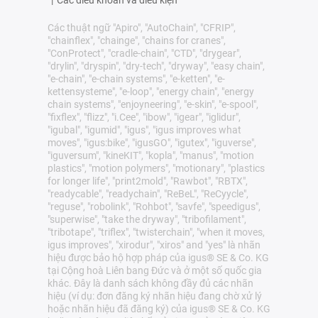
|
Các điều khoản và điều kiện
Các thuật ngữ "Apiro", "AutoChain", "CFRIP",
"chainflex", "chainge", "chains for cranes",
"ConProtect", "cradle-chain", "CTD", "drygear",
"drylin", "dryspin", "dry-tech", "dryway", "easy chain",
"e-chain", "e-chain systems", "e-ketten", "e-
kettensysteme", "e-loop", "energy chain", "energy
chain systems", "enjoyneering", "e-skin", "e-spool",
"fixflex", "flizz", "i.Cee", "ibow", "igear", "iglidur",
"igubal", "igumid", "igus", "igus improves what
moves", "igus:bike", "igusGO", "igutex", "iguverse",
"iguversum", "kineKIT", "kopla", "manus", "motion
plastics", "motion polymers", "motionary", "plastics
for longer life", "print2mold", "Rawbot", "RBTX",
"readycable", "readychain", "ReBeL", "ReCyycle",
"reguse", "robolink", "Rohbot", "savfe", "speedigus",
"superwise", "take the dryway", "tribofilament",
"tribotape", "triflex", "twisterchain", "when it moves,
igus improves", "xirodur", "xiros" and "yes" là nhãn
hiệu được bảo hộ hợp pháp của igus® SE & Co. KG
tại Cộng hoà Liên bang Đức và ở một số quốc gia
khác. Đây là danh sách không đầy đủ các nhãn
hiệu (ví dụ: đơn đăng ký nhãn hiệu đang chờ xử lý
hoặc nhãn hiệu đã đăng ký) của igus® SE & Co. KG