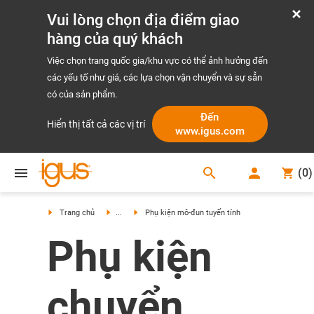
Vui lòng chọn địa điểm giao
hàng của quý khách
Việc chọn trang quốc gia/khu vực có thể ảnh hưởng đến
các yếu tố như giá, các lựa chọn vận chuyển và sự sẵn
có của sản phẩm.
Đến
Hiển thị tất cả các vị trí
www.igus.com
search
(
0
)
search
Trang chủ
...
Phụ kiện mô-đun tuyến tính
Phụ kiện
chuyển