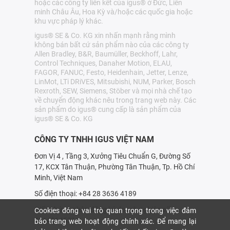
hoặc các công ty liên kết của igus® ở Đức, Liên
minh Châu Âu, Hoa Kỳ và/hoặc các quốc gia hoặc
khu vực pháp lý khác.
igus® SE & Co. KG xin nhấn mạnh rằng mình
không bán bất cứ sản phẩm nào của các công ty
Allen Bradley, B&R, Baumüller, Beckhoff, Lahr,
Control Techniques, Danaher Motion, ELAU,
FAGOR, FANUC, Festo, Heidenhain, Jetter, Lenze,
LinMot, LTi DRiVES, Mitsubishi, NUM, Parker, Bosch
Rexroth, SEW, Siemens, Stöber và mọi nhà chế tạo
về chuyển động khác nêu trong trang web này. Các
sản phẩm do igus® cung cấp là sản phẩm của
igus® SE & Co. KG
CÔNG TY TNHH IGUS VIỆT NAM
Đơn Vị 4 , Tầng 3, Xưởng Tiêu Chuẩn G, Đường Số
17, KCX Tân Thuận, Phường Tân Thuận, Tp. Hồ Chí
Minh, Việt Nam
Số điện thoại: +84 28 3636 4189
Giấy chứng nhận đăng ký doanh nghiệp số:
Cookies đóng vai trò quan trọng trong việc đảm
0314214531
bảo trang web hoạt động chính xác. Để mang lại