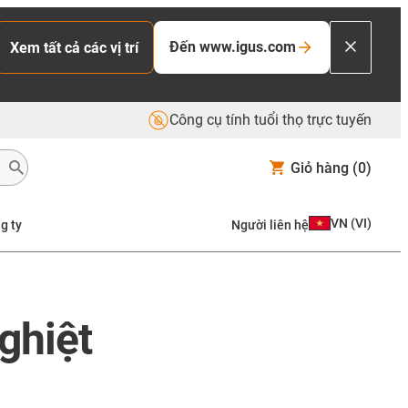
Đến www.igus.com
Xem tất cả các vị trí
Công cụ tính tuổi thọ trực tuyến
Giỏ hàng
(0)
VN
(
VI
)
g ty
Người liên hệ
ghiệt