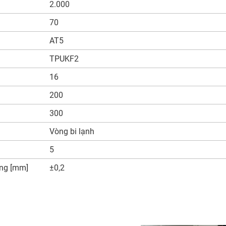
2.000
70
AT5
TPUKF2
16
200
300
Vòng bi lạnh
5
rọng [mm]
±0,2