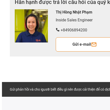
Hân hạnh được trả lời câu hỏi của quý 
Thị Hồng Nhật Phạm
Inside Sales Engineer
+84906894200
Gửi e-mail
Gửi phản hồi và cho igus® biết điều gì nên được cải thiện để có dị