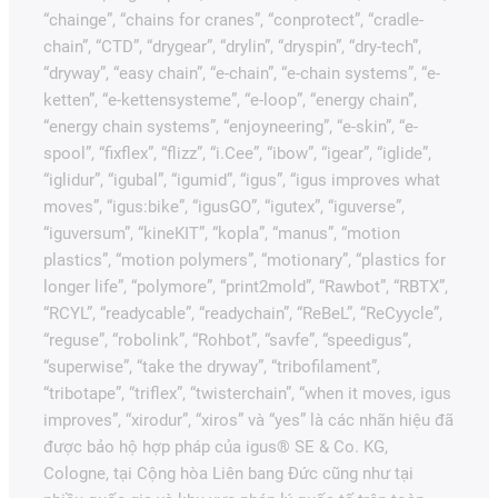
“chainge”, “chains for cranes”, “conprotect”, “cradle-
chain”, “CTD”, “drygear”, “drylin”, “dryspin”, “dry-tech”,
“dryway”, “easy chain”, “e-chain”, “e-chain systems”, “e-
ketten”, “e-kettensysteme”, “e-loop”, “energy chain”,
“energy chain systems”, “enjoyneering”, “e-skin”, “e-
spool”, “fixflex”, “flizz”, “i.Cee”, “ibow”, “igear”, “iglide”,
“iglidur”, “igubal”, “igumid”, “igus”, “igus improves what
moves”, “igus:bike”, “igusGO”, “igutex”, “iguverse”,
“iguversum”, “kineKIT”, “kopla”, “manus”, “motion
plastics”, “motion polymers”, “motionary”, “plastics for
longer life”, “polymore”, “print2mold”, “Rawbot”, “RBTX”,
“RCYL”, “readycable”, “readychain”, “ReBeL”, “ReCyycle”,
“reguse”, “robolink”, “Rohbot”, “savfe”, “speedigus”,
“superwise”, “take the dryway”, “tribofilament”,
“tribotape”, “triflex”, “twisterchain”, “when it moves, igus
improves”, “xirodur”, “xiros” và “yes” là các nhãn hiệu đã
được bảo hộ hợp pháp của igus® SE & Co. KG,
Cologne, tại Cộng hòa Liên bang Đức cũng như tại