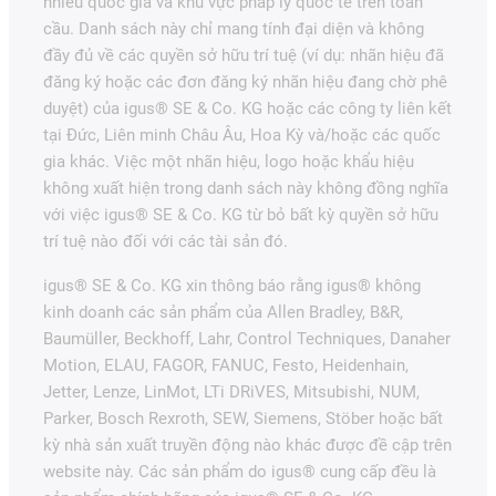
nhiều quốc gia và khu vực pháp lý quốc tế trên toàn
cầu. Danh sách này chỉ mang tính đại diện và không
đầy đủ về các quyền sở hữu trí tuệ (ví dụ: nhãn hiệu đã
đăng ký hoặc các đơn đăng ký nhãn hiệu đang chờ phê
duyệt) của igus® SE & Co. KG hoặc các công ty liên kết
tại Đức, Liên minh Châu Âu, Hoa Kỳ và/hoặc các quốc
gia khác. Việc một nhãn hiệu, logo hoặc khẩu hiệu
không xuất hiện trong danh sách này không đồng nghĩa
với việc igus® SE & Co. KG từ bỏ bất kỳ quyền sở hữu
trí tuệ nào đối với các tài sản đó.
igus® SE & Co. KG xin thông báo rằng igus® không
kinh doanh các sản phẩm của Allen Bradley, B&R,
Baumüller, Beckhoff, Lahr, Control Techniques, Danaher
Motion, ELAU, FAGOR, FANUC, Festo, Heidenhain,
Jetter, Lenze, LinMot, LTi DRiVES, Mitsubishi, NUM,
Parker, Bosch Rexroth, SEW, Siemens, Stöber hoặc bất
kỳ nhà sản xuất truyền động nào khác được đề cập trên
website này. Các sản phẩm do igus® cung cấp đều là