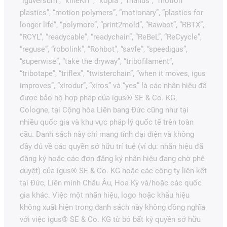
“iguversum”, “kineKIT”, “kopla”, “manus”, “motion
plastics”, “motion polymers”, “motionary”, “plastics for
longer life”, “polymore”, “print2mold”, “Rawbot”, “RBTX”,
“RCYL”, “readycable”, “readychain”, “ReBeL”, “ReCyycle”,
“reguse”, “robolink”, “Rohbot”, “savfe”, “speedigus”,
“superwise”, “take the dryway”, “tribofilament”,
“tribotape”, “triflex”, “twisterchain”, “when it moves, igus
improves”, “xirodur”, “xiros” và “yes” là các nhãn hiệu đã
được bảo hộ hợp pháp của igus® SE & Co. KG,
Cologne, tại Cộng hòa Liên bang Đức cũng như tại
nhiều quốc gia và khu vực pháp lý quốc tế trên toàn
cầu. Danh sách này chỉ mang tính đại diện và không
đầy đủ về các quyền sở hữu trí tuệ (ví dụ: nhãn hiệu đã
đăng ký hoặc các đơn đăng ký nhãn hiệu đang chờ phê
duyệt) của igus® SE & Co. KG hoặc các công ty liên kết
tại Đức, Liên minh Châu Âu, Hoa Kỳ và/hoặc các quốc
gia khác. Việc một nhãn hiệu, logo hoặc khẩu hiệu
không xuất hiện trong danh sách này không đồng nghĩa
với việc igus® SE & Co. KG từ bỏ bất kỳ quyền sở hữu