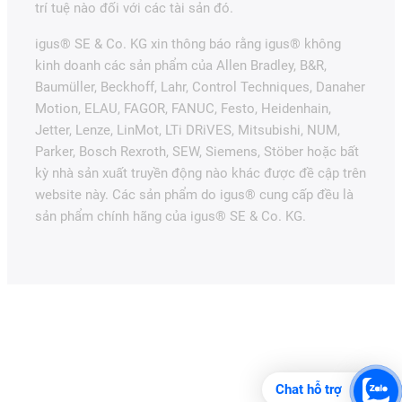
trí tuệ nào đối với các tài sản đó.
igus® SE & Co. KG xin thông báo rằng igus® không
kinh doanh các sản phẩm của Allen Bradley, B&R,
Baumüller, Beckhoff, Lahr, Control Techniques, Danaher
Motion, ELAU, FAGOR, FANUC, Festo, Heidenhain,
Jetter, Lenze, LinMot, LTi DRiVES, Mitsubishi, NUM,
Parker, Bosch Rexroth, SEW, Siemens, Stöber hoặc bất
kỳ nhà sản xuất truyền động nào khác được đề cập trên
website này. Các sản phẩm do igus® cung cấp đều là
sản phẩm chính hãng của igus® SE & Co. KG.
Chat hỗ trợ