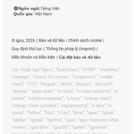
Ngôn ngữ:
Tiếng Việt
Quốc gia:
Việt Nam
©
igus, 2026
Bảo vệ dữ liệu
Chính sách cookie
Quy định thủ tục
Thông tin pháp lý (Imprint)
Điều khoản và Điều kiện
Cài đặt bảo vệ dữ liệu
Các thuật ngữ “Apiro”, “AutoChain”, “CFRIP”, “chainflex”,
“chainge”, “chains for cranes”, “conprotect”, “cradle-
chain”, “CTD”, “drygear”, “drylin”, “dryspin”, “dry-tech”,
“dryway”, “easy chain”, “e-chain”, “e-chain systems”, “e-
ketten”, “e-kettensysteme”, “e-loop”, “energy chain”,
“energy chain systems”, “enjoyneering”, “e-skin”, “e-
spool”, “fixflex”, “flizz”, “i.Cee”, “ibow”, “igear”, “iglide”,
“iglidur”, “igubal”, “igumid”, “igus”, “igus improves what
moves”, “igus:bike”, “igusGO”, “igutex”, “iguverse”,