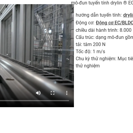
mô-đun tuyến tính drylin ® E
hướng dẫn tuyến tính:
dryl
Động cơ:
Động cơ EC/BLD
chiều dài hành trình: 8.00
Cấu trúc: dạng mô-đun gồ
tải: tâm 200 N
Tốc độ: 1 m/s
Chu kỳ thử nghiệm: Mục ti
thử nghiệm