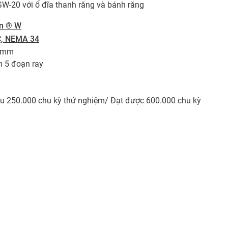
GW-20 với ổ đĩa thanh răng và bánh răng
in ® W
C, NEMA 34
0 mm
m 5 đoạn ray
êu 250.000 chu kỳ thử nghiệm/ Đạt được 600.000 chu kỳ