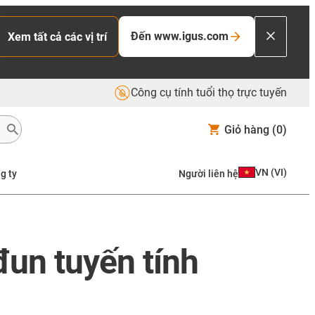
Đến www.igus.com
Xem tất cả các vị trí
Công cụ tính tuổi thọ trực tuyến
Giỏ hàng
(0)
VN
(
VI
)
g ty
Người liên hệ
đun tuyến tính