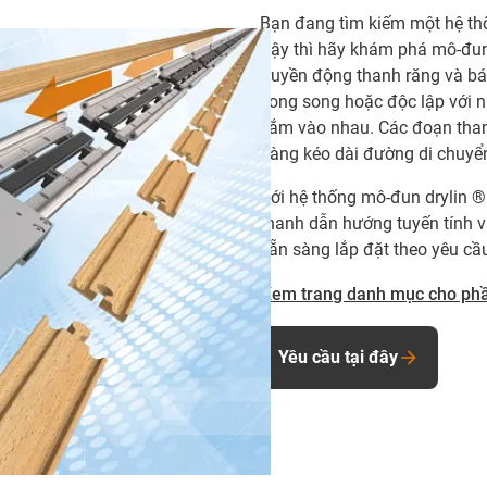
Bạn đang tìm kiếm một hệ th
Vậy thì hãy khám phá mô-đun 
truyền động thanh răng và bá
song song hoặc độc lập với n
cắm vào nhau. Các đoạn than
dàng kéo dài đường di chuyển
Với hệ thống mô-đun drylin ®
thanh dẫn hướng tuyến tính v
sẵn sàng lắp đặt theo yêu cầ
Xem trang danh mục cho ph
Yêu cầu tại đây