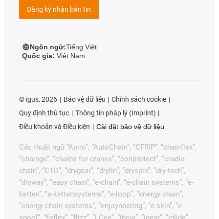
Đăng ký nhận bản tin
Ngôn ngữ:
Tiếng Việt
Quốc gia:
Việt Nam
©
igus, 2026
Bảo vệ dữ liệu
Chính sách cookie
Quy định thủ tục
Thông tin pháp lý (Imprint)
Điều khoản và Điều kiện
Cài đặt bảo vệ dữ liệu
Các thuật ngữ “Apiro”, “AutoChain”, “CFRIP”, “chainflex”,
“chainge”, “chains for cranes”, “conprotect”, “cradle-
chain”, “CTD”, “drygear”, “drylin”, “dryspin”, “dry-tech”,
“dryway”, “easy chain”, “e-chain”, “e-chain systems”, “e-
ketten”, “e-kettensysteme”, “e-loop”, “energy chain”,
“energy chain systems”, “enjoyneering”, “e-skin”, “e-
spool”, “fixflex”, “flizz”, “i.Cee”, “ibow”, “igear”, “iglide”,