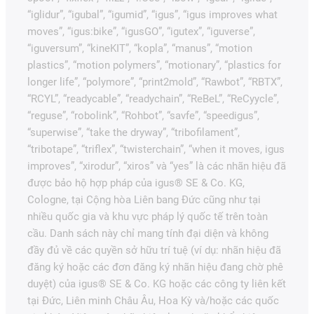
“iglidur”, “igubal”, “igumid”, “igus”, “igus improves what
moves”, “igus:bike”, “igusGO”, “igutex”, “iguverse”,
“iguversum”, “kineKIT”, “kopla”, “manus”, “motion
plastics”, “motion polymers”, “motionary”, “plastics for
longer life”, “polymore”, “print2mold”, “Rawbot”, “RBTX”,
“RCYL”, “readycable”, “readychain”, “ReBeL”, “ReCyycle”,
“reguse”, “robolink”, “Rohbot”, “savfe”, “speedigus”,
“superwise”, “take the dryway”, “tribofilament”,
“tribotape”, “triflex”, “twisterchain”, “when it moves, igus
improves”, “xirodur”, “xiros” và “yes” là các nhãn hiệu đã
được bảo hộ hợp pháp của igus® SE & Co. KG,
Cologne, tại Cộng hòa Liên bang Đức cũng như tại
nhiều quốc gia và khu vực pháp lý quốc tế trên toàn
cầu. Danh sách này chỉ mang tính đại diện và không
đầy đủ về các quyền sở hữu trí tuệ (ví dụ: nhãn hiệu đã
đăng ký hoặc các đơn đăng ký nhãn hiệu đang chờ phê
duyệt) của igus® SE & Co. KG hoặc các công ty liên kết
tại Đức, Liên minh Châu Âu, Hoa Kỳ và/hoặc các quốc