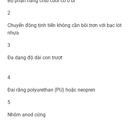
Bộ phận nâng chịu cuối có ổ bi
2
Chuyển động tịnh tiến không cần bôi trơn với bạc lót
nhựa
3
Đa dạng độ dài con trượt
4
Đai răng polyurethan (PU) hoặc neopren
5
Nhôm anod cứng