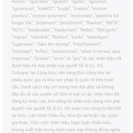
moves”, “igus:bike”, “igusGO”, “igutex”, “iguverse”,
“iguversum”, “kineKIT”, “kopla”, “manus”, “motion
plastics”, “motion polymers”, “motionary”, “plastics for
longer life”, “polymore”, “print2mold”, “Rawbot”, “RBTX”,
“RCYL”, “readycable”, “readychain”, “ReBeL”, “ReCyycle”,
“reguse”, “robolink”, “Rohbot”, “savfe”, “speedigus”,
“superwise”, “take the dryway”, “tribofilament”,
“tribotape”, “triflex”, “twisterchain”, “when it moves, igus
improves”, “xirodur”, “xiros” và “yes” là các nhãn hiệu đã
được bảo hộ hợp pháp của igus® SE & Co. KG,
Cologne, tại Cộng hòa Liên bang Đức cũng như tại
nhiều quốc gia và khu vực pháp lý quốc tế trên toàn
cầu. Danh sách này chỉ mang tính đại diện và không
đầy đủ về các quyền sở hữu trí tuệ (ví dụ: nhãn hiệu đã
đăng ký hoặc các đơn đăng ký nhãn hiệu đang chờ phê
duyệt) của igus® SE & Co. KG hoặc các công ty liên kết
tại Đức, Liên minh Châu Âu, Hoa Kỳ và/hoặc các quốc
gia khác. Việc một nhãn hiệu, logo hoặc khẩu hiệu
không xuất hiện trong danh sách này không đồng nghĩa