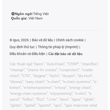
Ngôn ngữ:
Tiếng Việt
Quốc gia:
Việt Nam
©
igus, 2026
Bảo vệ dữ liệu
Chính sách cookie
Quy định thủ tục
Thông tin pháp lý (Imprint)
Điều khoản và Điều kiện
Cài đặt bảo vệ dữ liệu
Các thuật ngữ “Apiro”, “AutoChain”, “CFRIP”, “chainflex”,
“chainge”, “chains for cranes”, “conprotect”, “cradle-
chain”, “CTD”, “drygear”, “drylin”, “dryspin”, “dry-tech”,
“dryway”, “easy chain”, “e-chain”, “e-chain systems”, “e-
ketten”, “e-kettensysteme”, “e-loop”, “energy chain”,
“energy chain systems”, “enjoyneering”, “e-skin”, “e-
spool”, “fixflex”, “flizz”, “i.Cee”, “ibow”, “igear”, “iglide”,
“iglidur”, “igubal”, “igumid”, “igus”, “igus improves what