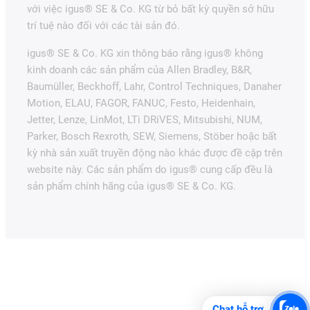
với việc igus® SE & Co. KG từ bỏ bất kỳ quyền sở hữu
trí tuệ nào đối với các tài sản đó.
igus® SE & Co. KG xin thông báo rằng igus® không
kinh doanh các sản phẩm của Allen Bradley, B&R,
Baumüller, Beckhoff, Lahr, Control Techniques, Danaher
Motion, ELAU, FAGOR, FANUC, Festo, Heidenhain,
Jetter, Lenze, LinMot, LTi DRiVES, Mitsubishi, NUM,
Parker, Bosch Rexroth, SEW, Siemens, Stöber hoặc bất
kỳ nhà sản xuất truyền động nào khác được đề cập trên
website này. Các sản phẩm do igus® cung cấp đều là
sản phẩm chính hãng của igus® SE & Co. KG.
Chat hỗ trợ