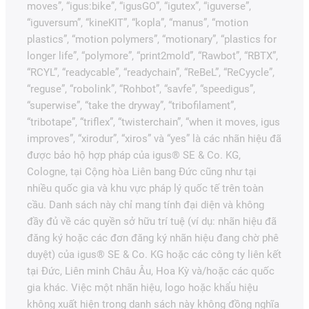
moves”, “igus:bike”, “igusGO”, “igutex”, “iguverse”,
“iguversum”, “kineKIT”, “kopla”, “manus”, “motion
plastics”, “motion polymers”, “motionary”, “plastics for
longer life”, “polymore”, “print2mold”, “Rawbot”, “RBTX”,
“RCYL”, “readycable”, “readychain”, “ReBeL”, “ReCyycle”,
“reguse”, “robolink”, “Rohbot”, “savfe”, “speedigus”,
“superwise”, “take the dryway”, “tribofilament”,
“tribotape”, “triflex”, “twisterchain”, “when it moves, igus
improves”, “xirodur”, “xiros” và “yes” là các nhãn hiệu đã
được bảo hộ hợp pháp của igus® SE & Co. KG,
Cologne, tại Cộng hòa Liên bang Đức cũng như tại
nhiều quốc gia và khu vực pháp lý quốc tế trên toàn
cầu. Danh sách này chỉ mang tính đại diện và không
đầy đủ về các quyền sở hữu trí tuệ (ví dụ: nhãn hiệu đã
đăng ký hoặc các đơn đăng ký nhãn hiệu đang chờ phê
duyệt) của igus® SE & Co. KG hoặc các công ty liên kết
tại Đức, Liên minh Châu Âu, Hoa Kỳ và/hoặc các quốc
gia khác. Việc một nhãn hiệu, logo hoặc khẩu hiệu
không xuất hiện trong danh sách này không đồng nghĩa