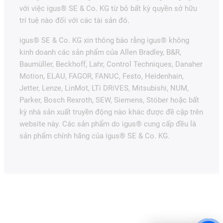
với việc igus® SE & Co. KG từ bỏ bất kỳ quyền sở hữu
trí tuệ nào đối với các tài sản đó.
igus® SE & Co. KG xin thông báo rằng igus® không
kinh doanh các sản phẩm của Allen Bradley, B&R,
Baumüller, Beckhoff, Lahr, Control Techniques, Danaher
Motion, ELAU, FAGOR, FANUC, Festo, Heidenhain,
Jetter, Lenze, LinMot, LTi DRiVES, Mitsubishi, NUM,
Parker, Bosch Rexroth, SEW, Siemens, Stöber hoặc bất
kỳ nhà sản xuất truyền động nào khác được đề cập trên
website này. Các sản phẩm do igus® cung cấp đều là
sản phẩm chính hãng của igus® SE & Co. KG.