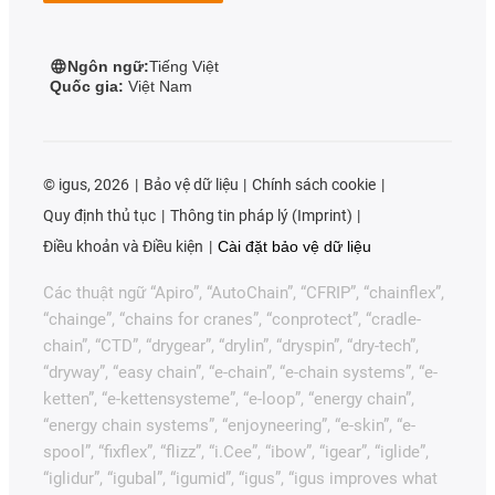
Ngôn ngữ:
Tiếng Việt
Quốc gia:
Việt Nam
©
igus, 2026
Bảo vệ dữ liệu
Chính sách cookie
Quy định thủ tục
Thông tin pháp lý (Imprint)
Điều khoản và Điều kiện
Cài đặt bảo vệ dữ liệu
Các thuật ngữ “Apiro”, “AutoChain”, “CFRIP”, “chainflex”,
“chainge”, “chains for cranes”, “conprotect”, “cradle-
chain”, “CTD”, “drygear”, “drylin”, “dryspin”, “dry-tech”,
“dryway”, “easy chain”, “e-chain”, “e-chain systems”, “e-
ketten”, “e-kettensysteme”, “e-loop”, “energy chain”,
“energy chain systems”, “enjoyneering”, “e-skin”, “e-
spool”, “fixflex”, “flizz”, “i.Cee”, “ibow”, “igear”, “iglide”,
“iglidur”, “igubal”, “igumid”, “igus”, “igus improves what