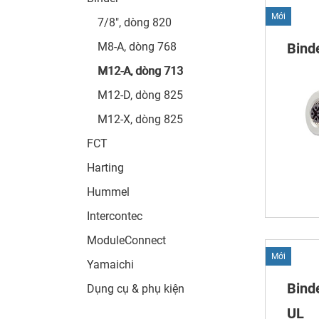
Mới
7/8", dòng 820
M8-A, dòng 768
Bind
M12-A, dòng 713
M12-D, dòng 825
M12-X, dòng 825
FCT
Harting
Hummel
Intercontec
ModuleConnect
Mới
Yamaichi
Bind
Dụng cụ & phụ kiện
UL