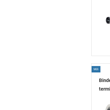
Mới
Bind
termi