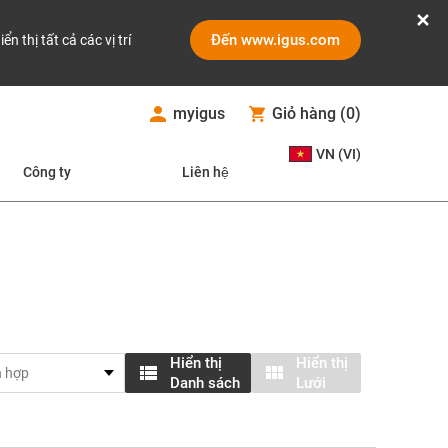
Đến www.igus.com
iển thị tất cả các vị trí
myigus
Giỏ hàng
(
0
)
VN (VI)
Công ty
Liên hệ
Hiển thị
Hiển thị
Danh sách
Lưới