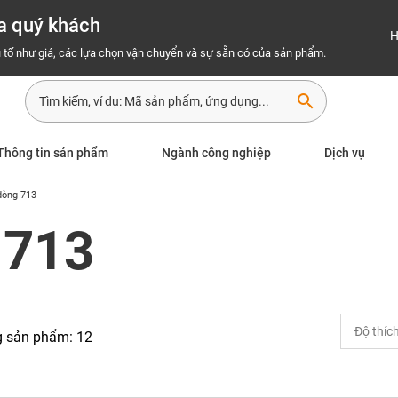
a quý khách
H
 tố như giá, các lựa chọn vận chuyển và sự sẵn có của sản phẩm.
search
Thông tin sản phẩm
Ngành công nghiệp
Dịch vụ
dòng 713
 713
g sản phẩm: 12