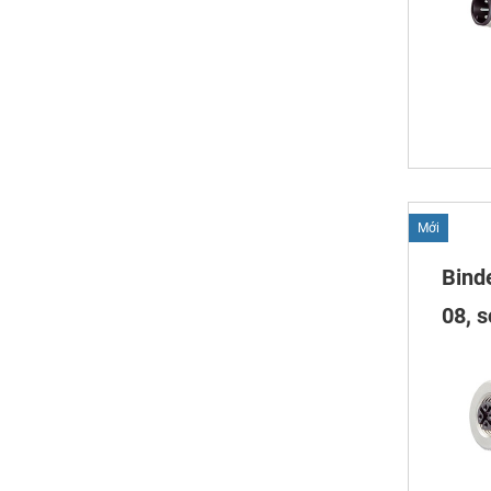
Mới
Bind
08, s