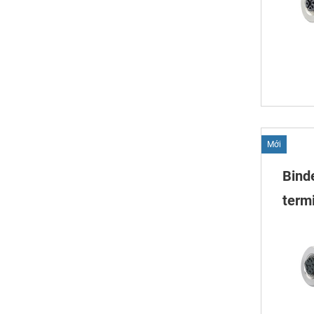
Mới
Bind
termi