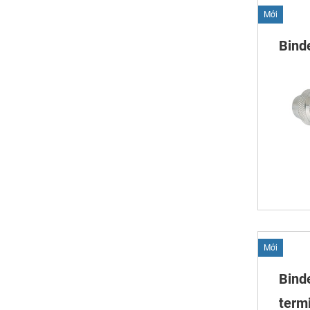
Mới
Bind
Mới
Bind
termi