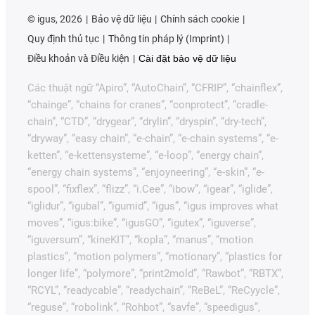
©
igus, 2026
Bảo vệ dữ liệu
Chính sách cookie
Quy định thủ tục
Thông tin pháp lý (Imprint)
Điều khoản và Điều kiện
Cài đặt bảo vệ dữ liệu
Các thuật ngữ “Apiro”, “AutoChain”, “CFRIP”, “chainflex”,
“chainge”, “chains for cranes”, “conprotect”, “cradle-
chain”, “CTD”, “drygear”, “drylin”, “dryspin”, “dry-tech”,
“dryway”, “easy chain”, “e-chain”, “e-chain systems”, “e-
ketten”, “e-kettensysteme”, “e-loop”, “energy chain”,
“energy chain systems”, “enjoyneering”, “e-skin”, “e-
spool”, “fixflex”, “flizz”, “i.Cee”, “ibow”, “igear”, “iglide”,
“iglidur”, “igubal”, “igumid”, “igus”, “igus improves what
moves”, “igus:bike”, “igusGO”, “igutex”, “iguverse”,
“iguversum”, “kineKIT”, “kopla”, “manus”, “motion
plastics”, “motion polymers”, “motionary”, “plastics for
longer life”, “polymore”, “print2mold”, “Rawbot”, “RBTX”,
“RCYL”, “readycable”, “readychain”, “ReBeL”, “ReCyycle”,
“reguse”, “robolink”, “Rohbot”, “savfe”, “speedigus”,