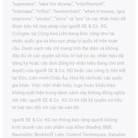
“superwise”, “take the dryway”, “tribofilament”,
“tribotape”, “triflex”, “twisterchain”, “when it moves, igus
improves”, “xirodur”, “xiros” và “yes” là các nhãn hiệu đã
được bảo hộ hợp pháp của igus® SE & Co. KG,
Cologne, tại Cộng hòa Liên bang Đức cũng như tại
nhiều quốc gia và khu vực pháp lý quốc tế trên toàn
cầu. Danh sách này chỉ mang tính đại diện và không
đầy đủ về các quyền sở hữu trí tuệ (ví dụ: nhãn hiệu đã
đăng ký hoặc các đơn đăng ký nhãn hiệu đang chờ phê
duyệt) của igus® SE & Co. KG hoặc các công ty liên kết
tại Đức, Liên minh Châu Âu, Hoa Kỳ và/hoặc các quốc
gia khác. Việc một nhãn hiệu, logo hoặc khẩu hiệu
không xuất hiện trong danh sách này không đồng nghĩa
với việc igus® SE & Co. KG từ bỏ bất kỳ quyền sở hữu
trí tuệ nào đối với các tài sản đó.
igus® SE & Co. KG xin thông báo rằng igus® không
kinh doanh các sản phẩm của Allen Bradley, B&R,
Baumüller, Beckhoff, Lahr, Control Techniques, Danaher