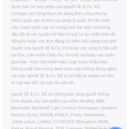
được bảo hộ hợp pháp của igus® SE & Co. KG,
Cologne, tại Cộng hòa Liên bang Đức cũng như tại
nhiều quốc gia và khu vực pháp lý quốc tế trên toàn
cầu. Danh sách này chỉ mang tính đại diện và không
đầy đủ về các quyền sở hữu trí tuệ (ví dụ: nhãn hiệu đã
đăng ký hoặc các đơn đăng ký nhãn hiệu đang chờ phê
duyệt) của igus® SE & Co. KG hoặc các công ty liên kết
tại Đức, Liên minh Châu Âu, Hoa Kỳ và/hoặc các quốc
gia khác. Việc một nhãn hiệu, logo hoặc khẩu hiệu
không xuất hiện trong danh sách này không đồng nghĩa
với việc igus® SE & Co. KG từ bỏ bất kỳ quyền sở hữu
trí tuệ nào đối với các tài sản đó.
igus® SE & Co. KG xin thông báo rằng igus® không
kinh doanh các sản phẩm của Allen Bradley, B&R,
Baumüller, Beckhoff, Lahr, Control Techniques, Danaher
Motion, ELAU, FAGOR, FANUC, Festo, Heidenhain,
Jetter, Lenze, LinMot, LTi DRiVES, Mitsubishi, NUM,
Parker, Bosch Rexroth, SEW, Siemens, Stöber hoặc bất