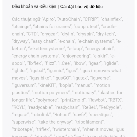
Điều khoản và Điều kiện
Cài đặt bảo vệ dữ liệu
Các thuật ngữ “Apiro”, “AutoChain”, “CFRIP”, “chainflex”,
“chainge”, “chains for cranes”, “conprotect”, “cradle-
chain”, “CTD”, “drygear”, “drylin”, “dryspin”, “dry-tech”,
“dryway”, “easy chain”, “e-chain”, “e-chain systems”, “e-
ketten”, “e-kettensysteme”, “e-loop”, “energy chain”,
“energy chain systems”, “enjoyneering”, “e-skin”, “e-
spool”, “fixflex”, “flizz”, “i.Cee”, “ibow”, “igear”, “iglide”,
“iglidur”, “igubal”, “igumid”, “igus”, “igus improves what
moves”, “igus:bike”, “igusGO”, “igutex”, “iguverse”,
“iguversum”, “kineKIT”, “kopla”, “manus”, “motion
plastics”, “motion polymers”, “motionary”, “plastics for
longer life”, “polymore”, “print2mold”, “Rawbot”, “RBTX”,
“RCYL”, “readycable”, “readychain”, “ReBeL”, “ReCyycle”,
“reguse”, “robolink”, “Rohbot”, “savfe”, “speedigus”,
“superwise”, “take the dryway”, “tribofilament”,
“tribotape”, “triflex”, “twisterchain”, “when it moves, igus
improves”, “xirodur”, “xiros” và “yes” là các nhãn hiệu đã