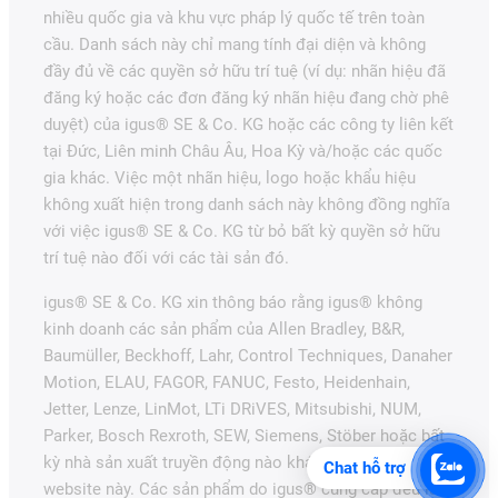
nhiều quốc gia và khu vực pháp lý quốc tế trên toàn
cầu. Danh sách này chỉ mang tính đại diện và không
đầy đủ về các quyền sở hữu trí tuệ (ví dụ: nhãn hiệu đã
đăng ký hoặc các đơn đăng ký nhãn hiệu đang chờ phê
duyệt) của igus® SE & Co. KG hoặc các công ty liên kết
tại Đức, Liên minh Châu Âu, Hoa Kỳ và/hoặc các quốc
gia khác. Việc một nhãn hiệu, logo hoặc khẩu hiệu
không xuất hiện trong danh sách này không đồng nghĩa
với việc igus® SE & Co. KG từ bỏ bất kỳ quyền sở hữu
trí tuệ nào đối với các tài sản đó.
igus® SE & Co. KG xin thông báo rằng igus® không
kinh doanh các sản phẩm của Allen Bradley, B&R,
Baumüller, Beckhoff, Lahr, Control Techniques, Danaher
Motion, ELAU, FAGOR, FANUC, Festo, Heidenhain,
Jetter, Lenze, LinMot, LTi DRiVES, Mitsubishi, NUM,
Parker, Bosch Rexroth, SEW, Siemens, Stöber hoặc bất
kỳ nhà sản xuất truyền động nào khác được đề cập trên
Chat hỗ trợ
website này. Các sản phẩm do igus® cung cấp đều là