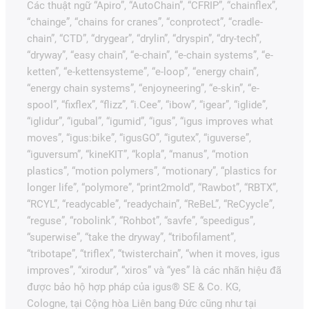
Các thuật ngữ “Apiro”, “AutoChain”, “CFRIP”, “chainflex”,
“chainge”, “chains for cranes”, “conprotect”, “cradle-
chain”, “CTD”, “drygear”, “drylin”, “dryspin”, “dry-tech”,
“dryway”, “easy chain”, “e-chain”, “e-chain systems”, “e-
ketten”, “e-kettensysteme”, “e-loop”, “energy chain”,
“energy chain systems”, “enjoyneering”, “e-skin”, “e-
spool”, “fixflex”, “flizz”, “i.Cee”, “ibow”, “igear”, “iglide”,
“iglidur”, “igubal”, “igumid”, “igus”, “igus improves what
moves”, “igus:bike”, “igusGO”, “igutex”, “iguverse”,
“iguversum”, “kineKIT”, “kopla”, “manus”, “motion
plastics”, “motion polymers”, “motionary”, “plastics for
longer life”, “polymore”, “print2mold”, “Rawbot”, “RBTX”,
“RCYL”, “readycable”, “readychain”, “ReBeL”, “ReCyycle”,
“reguse”, “robolink”, “Rohbot”, “savfe”, “speedigus”,
“superwise”, “take the dryway”, “tribofilament”,
“tribotape”, “triflex”, “twisterchain”, “when it moves, igus
improves”, “xirodur”, “xiros” và “yes” là các nhãn hiệu đã
được bảo hộ hợp pháp của igus® SE & Co. KG,
Cologne, tại Cộng hòa Liên bang Đức cũng như tại