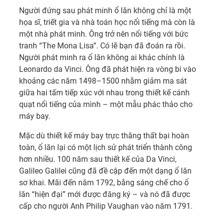
Người đứng sau phát minh ổ lăn không chỉ là một
họa sĩ, triết gia và nhà toán học nổi tiếng mà còn là
một nhà phát minh. Ông trở nên nổi tiếng với bức
tranh “The Mona Lisa”. Có lẽ bạn đã đoán ra rồi.
Người phát minh ra ổ lăn không ai khác chính là
Leonardo da Vinci. Ông đã phát hiện ra vòng bi vào
khoảng các năm 1498–1500 nhằm giảm ma sát
giữa hai tấm tiếp xúc với nhau trong thiết kế cánh
quạt nổi tiếng của mình – một mẫu phác thảo cho
máy bay.
Mặc dù thiết kế máy bay trực thăng thất bại hoàn
toàn, ổ lăn lại có một lịch sử phát triển thành công
hơn nhiều. 100 năm sau thiết kế của Da Vinci,
Galileo Galilei cũng đã đề cập đến một dạng ổ lăn
sơ khai. Mãi đến năm 1792, bằng sáng chế cho ổ
lăn “hiện đại” mới được đăng ký – và nó đã được
cấp cho người Anh Philip Vaughan vào năm 1791.