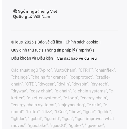
Ngôn ngữ:
Tiếng Việt
Quốc gia:
Việt Nam
©
igus, 2026
Bảo vệ dữ liệu
Chính sách cookie
Quy định thủ tục
Thông tin pháp lý (Imprint)
Điều khoản và Điều kiện
Cài đặt bảo vệ dữ liệu
Các thuật ngữ “Apiro”, “AutoChain”, “CFRIP”, “chainflex”,
“chainge”, “chains for cranes”, “conprotect”, “cradle-
chain”, “CTD”, “drygear”, “drylin”, “dryspin”, “dry-tech”,
“dryway”, “easy chain”, “e-chain”, “e-chain systems”, “e-
ketten”, “e-kettensysteme”, “e-loop”, “energy chain”,
“energy chain systems”, “enjoyneering”, “e-skin”, “e-
spool”, “fixflex”, “flizz”, “i.Cee”, “ibow”, “igear”, “iglide”,
“iglidur”, “igubal”, “igumid”, “igus”, “igus improves what
moves”, “igus:bike”, “igusGO”, “igutex”, “iguverse”,