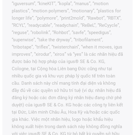
“iguversum”, “kineKIT”, “kopla”, “manus”, “motion
plastics”, “motion polymers”, “motionary”, “plastics for
longer life”, “polymore”, “print2mold”, “Rawbot”, “RBTX”,
“RCYL”, “readycable”, “readychain”, “ReBeL”, “ReCyycle”,
“reguse”, “robolink”, “Rohbot”, “savfe”, “speedigus”,
“superwise”, “take the dryway”, “tribofilament”,
“tribotape”, “triflex”, “twisterchain”, “when it moves, igus
improves”, “xirodur”, “xiros” và “yes” là các nhãn hiệu đã
được bảo hộ hợp pháp của igus® SE & Co. KG,
Cologne, tại Cộng hòa Liên bang Đức cũng như tại
nhiều quốc gia và khu vực pháp lý quốc tế trên toàn
cầu. Danh sách này chỉ mang tính đại diện và không
đầy đủ về các quyền sở hữu trí tuệ (ví dụ: nhãn hiệu đã
đăng ký hoặc các đơn đăng ký nhãn hiệu đang chờ phê
duyệt) của igus® SE & Co. KG hoặc các công ty liên kết
tại Đức, Liên minh Châu Âu, Hoa Kỳ và/hoặc các quốc
gia khác. Việc một nhãn hiệu, logo hoặc khẩu hiệu
không xuất hiện trong danh sách này không đồng nghĩa
với việc igus® SE & Co. KG từ bỏ bất kỳ quyền sở hữu