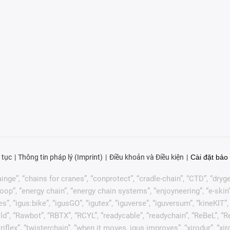
 tục
Thông tin pháp lý (Imprint)
Điều khoản và Điều kiện
Cài đặt bảo 
nge”, “chains for cranes”, “conprotect”, “cradle-chain”, “CTD”, “drygear”
p”, “energy chain”, “energy chain systems”, “enjoyneering”, “e-skin”, “e-s
es”, “igus:bike”, “igusGO”, “igutex”, “iguverse”, “iguversum”, “kineKIT
ld”, “Rawbot”, “RBTX”, “RCYL”, “readycable”, “readychain”, “ReBeL”, “Re
 “triflex”, “twisterchain”, “when it moves, igus improves”, “xirodur”, 