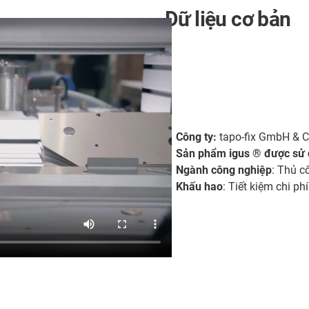
Dữ liệu cơ bản
Công ty:
tapo-fix GmbH & C
Sản phẩm igus ® được sử
Ngành công nghiệp
: Thủ 
Khấu hao
: Tiết kiệm chi p