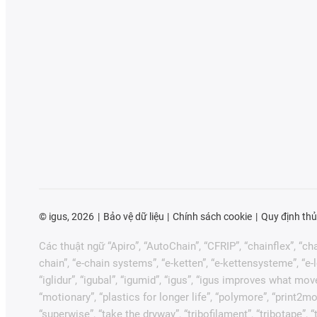
©
igus, 2026
Bảo vệ dữ liệu
Chính sách cookie
Quy định thủ
Các thuật ngữ “Apiro”, “AutoChain”, “CFRIP”, “chainflex”, “chai
chain”, “e-chain systems”, “e-ketten”, “e-kettensysteme”, “e-loo
“iglidur”, “igubal”, “igumid”, “igus”, “igus improves what mov
“motionary”, “plastics for longer life”, “polymore”, “print2mo
“superwise”, “take the dryway”, “tribofilament”, “tribotape”,