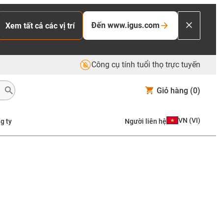
Đến www.igus.com
Xem tất cả các vị trí
Công cụ tính tuổi thọ trực tuyến
Giỏ hàng
(0)
VN
(
VI
)
g ty
Người liên hệ