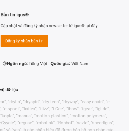
Bản tin igus®
Cập nhật và đăng ký nhận newsletter từ igus® tại đây.
Đăng ký nhận bản tin
Ngôn ngữ:
Tiếng Việt
Quốc gia:
Việt Nam
vệ dữ liệu
, “drylin”, “dryspin”, “dry-tech”, “dryway”, “easy chain”, “e-
pool”, “fixflex”, “flizz”, “i.Cee”, “ibow”, “igear”, “iglide”,
”, “kopla”, “manus”, “motion plastics”, “motion polymers”,
Cyycle”, “reguse”, “robolink”, “Rohbot”, “savfe”, “speedigus”,
“xiros” và “yes” là các nhãn hiệu đã được bảo hộ hợp pháp của