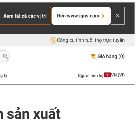
Đến www.igus.com
Xem tất cả các vị trí
Công cụ tính tuổi thọ trực tuyến
Giỏ hàng
(0)
VN
(
VI
)
g ty
Người liên hệ
n sản xuất