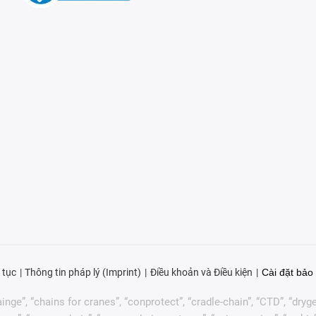
 tục
Thông tin pháp lý (Imprint)
Điều khoản và Điều kiện
Cài đặt bảo 
nge”, “chains for cranes”, “conprotect”, “cradle-chain”, “CTD”, “drygear”