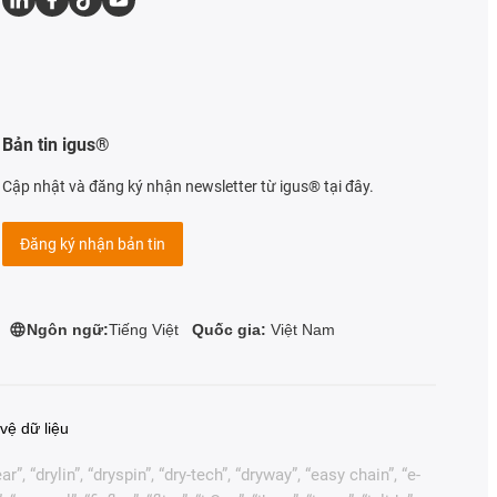
Bản tin igus®
Cập nhật và đăng ký nhận newsletter từ igus® tại đây.
Đăng ký nhận bản tin
Ngôn ngữ:
Tiếng Việt
Quốc gia:
Việt Nam
vệ dữ liệu
, “drylin”, “dryspin”, “dry-tech”, “dryway”, “easy chain”, “e-