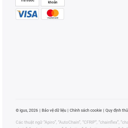
Trả trước
khoản
©
igus, 2026
Bảo vệ dữ liệu
Chính sách cookie
Quy định thủ
Các thuật ngữ “Apiro”, “AutoChain”, “CFRIP”, “chainflex”, “chai