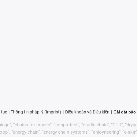
 tục
Thông tin pháp lý (Imprint)
Điều khoản và Điều kiện
Cài đặt bảo 
nge”, “chains for cranes”, “conprotect”, “cradle-chain”, “CTD”, “drygear”
p”, “energy chain”, “energy chain systems”, “enjoyneering”, “e-skin”, “e-s