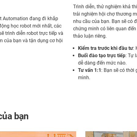
Trình diễn, thử nghiệm khả th
trải nghiệm hội chợ thương m
t Automation đang đi khắp
nhu cầu của bạn. Bạn sẽ có 
động học robot mới nhất, các
chứng minh có liên quan đến 
 trình diễn robot trực tiếp và
thảo luận riêng.
ểm của bạn và tận dụng cơ hội
Kiểm tra trước khi đầu tư
:
Buổi đào tạo trực tiếp
: Tự 
dễ dàng đến mức nào.
Tư vấn 1:1
: Bạn sẽ có thời
mình.
của bạn