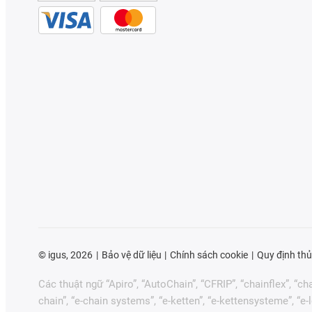
©
igus, 2026
Bảo vệ dữ liệu
Chính sách cookie
Quy định thủ
Các thuật ngữ “Apiro”, “AutoChain”, “CFRIP”, “chainflex”, “chai
chain”, “e-chain systems”, “e-ketten”, “e-kettensysteme”, “e-loo