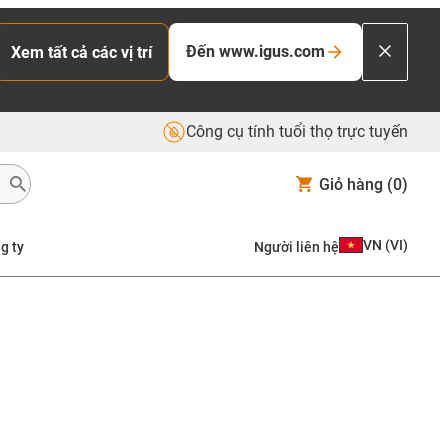
Đến www.igus.com
Xem tất cả các vị trí
Công cụ tính tuổi thọ trực tuyến
Giỏ hàng
(0)
VN
(
VI
)
g ty
Người liên hệ