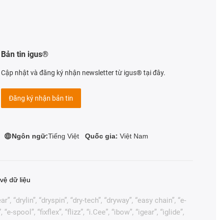
Bản tin igus®
Cập nhật và đăng ký nhận newsletter từ igus® tại đây.
Đăng ký nhận bản tin
Ngôn ngữ:
Tiếng Việt
Quốc gia:
Việt Nam
vệ dữ liệu
, “drylin”, “dryspin”, “dry-tech”, “dryway”, “easy chain”, “e-
pool”, “fixflex”, “flizz”, “i.Cee”, “ibow”, “igear”, “iglide”,