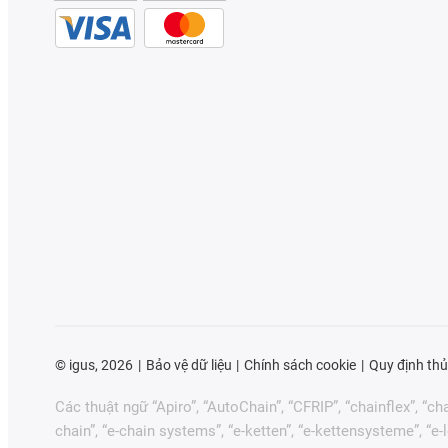
©
igus, 2026
Bảo vệ dữ liệu
Chính sách cookie
Quy định thủ
Các thuật ngữ “Apiro”, “AutoChain”, “CFRIP”, “chainflex”, “chai
chain”, “e-chain systems”, “e-ketten”, “e-kettensysteme”, “e-loo