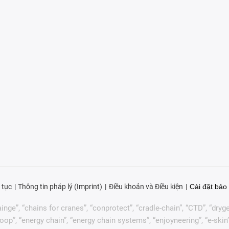
 tục
Thông tin pháp lý (Imprint)
Điều khoản và Điều kiện
Cài đặt bảo 
nge”, “chains for cranes”, “conprotect”, “cradle-chain”, “CTD”, “drygear”
p”, “energy chain”, “energy chain systems”, “enjoyneering”, “e-skin”, “e-s