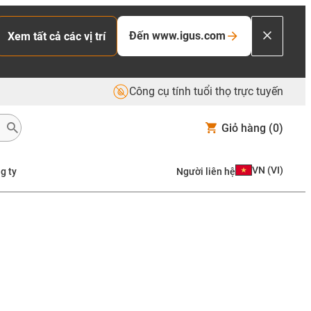
Đến www.igus.com
Xem tất cả các vị trí
Công cụ tính tuổi thọ trực tuyến
Giỏ hàng
(0)
VN
(
VI
)
g ty
Người liên hệ