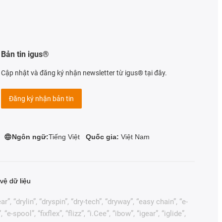
Bản tin igus®
Cập nhật và đăng ký nhận newsletter từ igus® tại đây.
Đăng ký nhận bản tin
Ngôn ngữ:
Tiếng Việt
Quốc gia:
Việt Nam
vệ dữ liệu
, “drylin”, “dryspin”, “dry-tech”, “dryway”, “easy chain”, “e-
pool”, “fixflex”, “flizz”, “i.Cee”, “ibow”, “igear”, “iglide”,