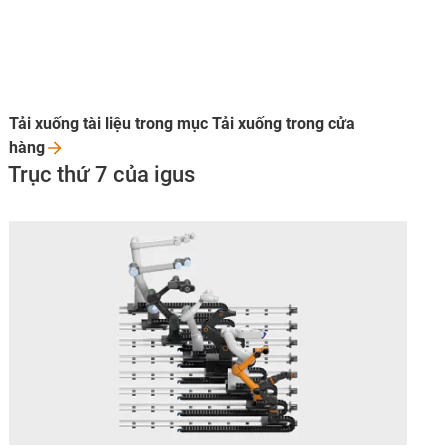
Tải xuống tài liệu trong mục Tải xuống trong cửa
hàng
Trục thứ 7 của igus