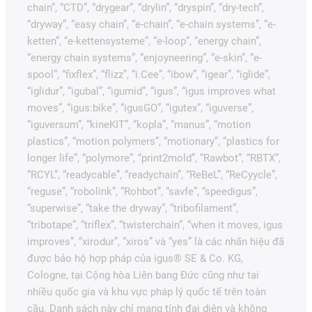
chain”, “CTD”, “drygear”, “drylin”, “dryspin”, “dry-tech”,
“dryway”, “easy chain”, “e-chain”, “e-chain systems”, “e-
ketten”, “e-kettensysteme”, “e-loop”, “energy chain”,
“energy chain systems”, “enjoyneering”, “e-skin”, “e-
spool”, “fixflex”, “flizz”, “i.Cee”, “ibow”, “igear”, “iglide”,
“iglidur”, “igubal”, “igumid”, “igus”, “igus improves what
moves”, “igus:bike”, “igusGO”, “igutex”, “iguverse”,
“iguversum”, “kineKIT”, “kopla”, “manus”, “motion
plastics”, “motion polymers”, “motionary”, “plastics for
longer life”, “polymore”, “print2mold”, “Rawbot”, “RBTX”,
“RCYL”, “readycable”, “readychain”, “ReBeL”, “ReCyycle”,
“reguse”, “robolink”, “Rohbot”, “savfe”, “speedigus”,
“superwise”, “take the dryway”, “tribofilament”,
“tribotape”, “triflex”, “twisterchain”, “when it moves, igus
improves”, “xirodur”, “xiros” và “yes” là các nhãn hiệu đã
được bảo hộ hợp pháp của igus® SE & Co. KG,
Cologne, tại Cộng hòa Liên bang Đức cũng như tại
nhiều quốc gia và khu vực pháp lý quốc tế trên toàn
cầu. Danh sách này chỉ mang tính đại diện và không