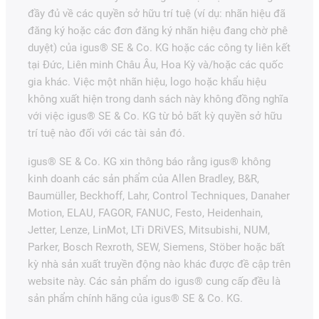
đầy đủ về các quyền sở hữu trí tuệ (ví dụ: nhãn hiệu đã
đăng ký hoặc các đơn đăng ký nhãn hiệu đang chờ phê
duyệt) của igus® SE & Co. KG hoặc các công ty liên kết
tại Đức, Liên minh Châu Âu, Hoa Kỳ và/hoặc các quốc
gia khác. Việc một nhãn hiệu, logo hoặc khẩu hiệu
không xuất hiện trong danh sách này không đồng nghĩa
với việc igus® SE & Co. KG từ bỏ bất kỳ quyền sở hữu
trí tuệ nào đối với các tài sản đó.
igus® SE & Co. KG xin thông báo rằng igus® không
kinh doanh các sản phẩm của Allen Bradley, B&R,
Baumüller, Beckhoff, Lahr, Control Techniques, Danaher
Motion, ELAU, FAGOR, FANUC, Festo, Heidenhain,
Jetter, Lenze, LinMot, LTi DRiVES, Mitsubishi, NUM,
Parker, Bosch Rexroth, SEW, Siemens, Stöber hoặc bất
kỳ nhà sản xuất truyền động nào khác được đề cập trên
website này. Các sản phẩm do igus® cung cấp đều là
sản phẩm chính hãng của igus® SE & Co. KG.