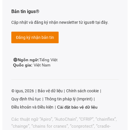
Bản tin igus®
Cập nhật và đăng ký nhận newsletter từ igus® tại đây.
Đăng ký nhận bản tin
Ngôn ngữ:
Tiếng Việt
Quốc gia:
Việt Nam
©
igus, 2026
Bảo vệ dữ liệu
Chính sách cookie
Quy định thủ tục
Thông tin pháp lý (Imprint)
Điều khoản và Điều kiện
Cài đặt bảo vệ dữ liệu
Các thuật ngữ “Apiro”, “AutoChain”, “CFRIP”, “chainflex”,
“chainge”, “chains for cranes”, “conprotect”, “cradle-