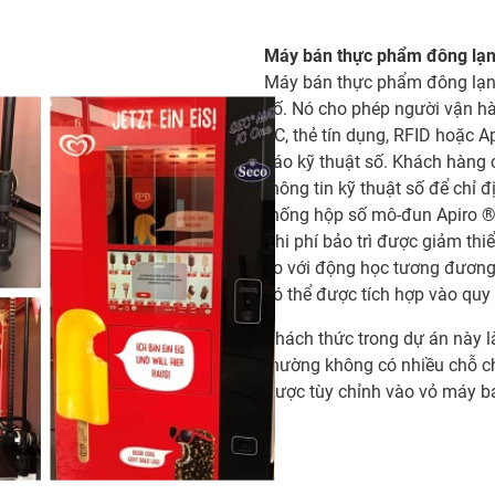
Máy bán thực phẩm đông lạ
Máy bán thực phẩm đông lạnh
số. Nó cho phép người vận h
EC, thẻ tín dụng, RFID hoặc 
cáo kỹ thuật số. Khách hàng 
thông tin kỹ thuật số để chỉ 
thống hộp số mô-đun Apiro ® ,
Chi phí bảo trì được giảm thi
so với động học tương đương.
có thể được tích hợp vào quy 
Thách thức trong dự án này là
thường không có nhiều chỗ ch
được tùy chỉnh vào vỏ máy b