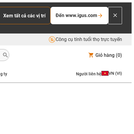
Đến www.igus.com
Xem tất cả các vị trí
Công cụ tính tuổi thọ trực tuyến
Giỏ hàng
(0)
VN
(
VI
)
g ty
Người liên hệ