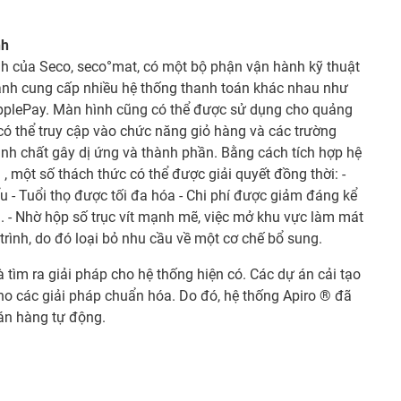
nh
 của Seco, seco°mat, có một bộ phận vận hành kỹ thuật
ành cung cấp nhiều hệ thống thanh toán khác nhau như
ApplePay. Màn hình cũng có thể được sử dụng cho quảng
có thể truy cập vào chức năng giỏ hàng và các trường
định chất gây dị ứng và thành phần. Bằng cách tích hợp hệ
 một số thách thức có thể được giải quyết đồng thời: -
ểu - Tuổi thọ được tối đa hóa - Chi phí được giảm đáng kể
 - Nhờ hộp số trục vít mạnh mẽ, việc mở khu vực làm mát
trình, do đó loại bỏ nhu cầu về một cơ chế bổ sung.
 tìm ra giải pháp cho hệ thống hiện có. Các dự án cải tạo
o các giải pháp chuẩn hóa. Do đó, hệ thống Apiro ® đã
án hàng tự động.