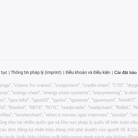
 tục
Thông tin pháp lý (Imprint)
Điều khoản và Điều kiện
Cài đặt bảo 
nge”, “chains for cranes”, “conprotect”, “cradle-chain”, “CTD”, “drygear”
p”, “energy chain”, “energy chain systems”, “enjoyneering”, “e-skin”, “e-s
es”, “igus:bike”, “igusGO”, “igutex”, “iguverse”, “iguversum”, “kineKIT
ld”, “Rawbot”, “RBTX”, “RCYL”, “readycable”, “readychain”, “ReBeL”, “Re
 “triflex”, “twisterchain”, “when it moves, igus improves”, “xirodur”, 
ng như tại nhiều quốc gia và khu vực pháp lý quốc tế trên toàn cầu
c các đơn đăng ký nhãn hiệu đang chờ phê duyệt) của igus® SE & Co.
go hoặc khẩu hiệu không xuất hiện trong danh sách này không đồng 