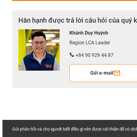
Hân hạnh được trả lời câu hỏi của quý 
Khánh Duy Huỳnh
Region LCA Leader
+84 90 929 44 87
Gửi e-mail
Gửi phản hồi và cho igus® biết điều gì nên được cải thiện để có dị