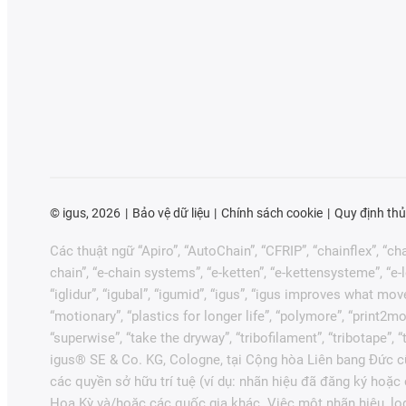
©
igus, 2026
Bảo vệ dữ liệu
Chính sách cookie
Quy định thủ
Các thuật ngữ “Apiro”, “AutoChain”, “CFRIP”, “chainflex”, “chai
chain”, “e-chain systems”, “e-ketten”, “e-kettensysteme”, “e-loo
“iglidur”, “igubal”, “igumid”, “igus”, “igus improves what mov
“motionary”, “plastics for longer life”, “polymore”, “print2mo
“superwise”, “take the dryway”, “tribofilament”, “tribotape”,
igus® SE & Co. KG, Cologne, tại Cộng hòa Liên bang Đức cũ
các quyền sở hữu trí tuệ (ví dụ: nhãn hiệu đã đăng ký hoặ
Hoa Kỳ và/hoặc các quốc gia khác. Việc một nhãn hiệu, lo