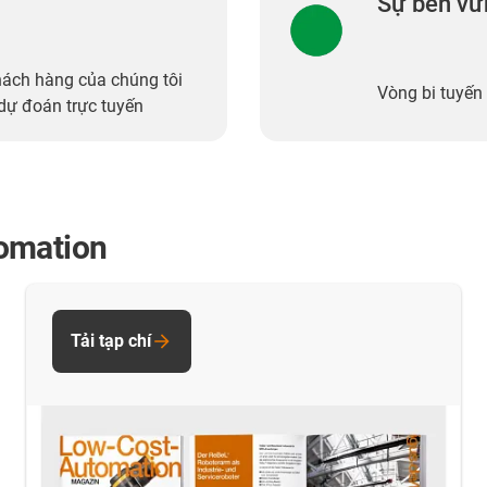
Sự bền vữ
hách hàng của chúng tôi
Vòng bi tuyến 
 dự đoán trực tuyến
omation
Tải tạp chí