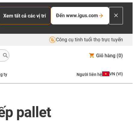
Đến www.igus.com
Xem tất cả các vị trí
Công cụ tính tuổi thọ trực tuyến
Giỏ hàng
(0)
VN
(
VI
)
g ty
Người liên hệ
p pallet