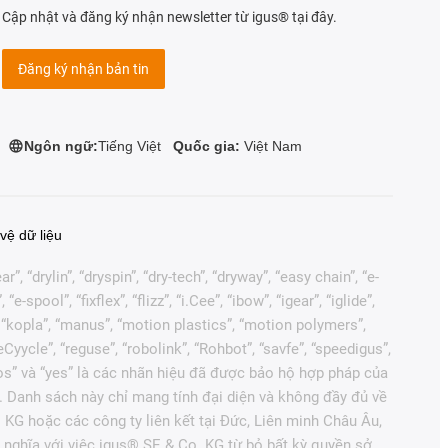
Cập nhật và đăng ký nhận newsletter từ igus® tại đây.
Đăng ký nhận bản tin
Ngôn ngữ:
Tiếng Việt
Quốc gia:
Việt Nam
vệ dữ liệu
, “drylin”, “dryspin”, “dry-tech”, “dryway”, “easy chain”, “e-
pool”, “fixflex”, “flizz”, “i.Cee”, “ibow”, “igear”, “iglide”,
”, “kopla”, “manus”, “motion plastics”, “motion polymers”,
Cyycle”, “reguse”, “robolink”, “Rohbot”, “savfe”, “speedigus”,
“xiros” và “yes” là các nhãn hiệu đã được bảo hộ hợp pháp của
. Danh sách này chỉ mang tính đại diện và không đầy đủ về
 KG hoặc các công ty liên kết tại Đức, Liên minh Châu Âu,
nghĩa với việc igus® SE & Co. KG từ bỏ bất kỳ quyền sở