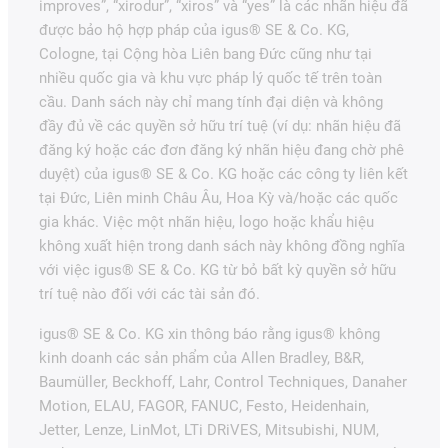
improves”, “xirodur”, “xiros” và “yes” là các nhãn hiệu đã
được bảo hộ hợp pháp của igus® SE & Co. KG,
Cologne, tại Cộng hòa Liên bang Đức cũng như tại
nhiều quốc gia và khu vực pháp lý quốc tế trên toàn
cầu. Danh sách này chỉ mang tính đại diện và không
đầy đủ về các quyền sở hữu trí tuệ (ví dụ: nhãn hiệu đã
đăng ký hoặc các đơn đăng ký nhãn hiệu đang chờ phê
duyệt) của igus® SE & Co. KG hoặc các công ty liên kết
tại Đức, Liên minh Châu Âu, Hoa Kỳ và/hoặc các quốc
gia khác. Việc một nhãn hiệu, logo hoặc khẩu hiệu
không xuất hiện trong danh sách này không đồng nghĩa
với việc igus® SE & Co. KG từ bỏ bất kỳ quyền sở hữu
trí tuệ nào đối với các tài sản đó.
igus® SE & Co. KG xin thông báo rằng igus® không
kinh doanh các sản phẩm của Allen Bradley, B&R,
Baumüller, Beckhoff, Lahr, Control Techniques, Danaher
Motion, ELAU, FAGOR, FANUC, Festo, Heidenhain,
Jetter, Lenze, LinMot, LTi DRiVES, Mitsubishi, NUM,