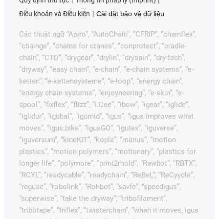
Quy định thủ tục
Thông tin pháp lý (Imprint)
Điều khoản và Điều kiện
Cài đặt bảo vệ dữ liệu
Các thuật ngữ “Apiro”, “AutoChain”, “CFRIP”, “chainflex”,
“chainge”, “chains for cranes”, “conprotect”, “cradle-
chain”, “CTD”, “drygear”, “drylin”, “dryspin”, “dry-tech”,
“dryway”, “easy chain”, “e-chain”, “e-chain systems”, “e-
ketten”, “e-kettensysteme”, “e-loop”, “energy chain”,
“energy chain systems”, “enjoyneering”, “e-skin”, “e-
spool”, “fixflex”, “flizz”, “i.Cee”, “ibow”, “igear”, “iglide”,
“iglidur”, “igubal”, “igumid”, “igus”, “igus improves what
moves”, “igus:bike”, “igusGO”, “igutex”, “iguverse”,
“iguversum”, “kineKIT”, “kopla”, “manus”, “motion
plastics”, “motion polymers”, “motionary”, “plastics for
longer life”, “polymore”, “print2mold”, “Rawbot”, “RBTX”,
“RCYL”, “readycable”, “readychain”, “ReBeL”, “ReCyycle”,
“reguse”, “robolink”, “Rohbot”, “savfe”, “speedigus”,
“superwise”, “take the dryway”, “tribofilament”,
“tribotape”, “triflex”, “twisterchain”, “when it moves, igus