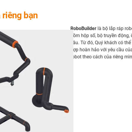
 riêng bạn
RoboBuilder
là bộ lắp ráp ro
gồm hộp số, bộ truyền động, ổ
cầu. Từ đó, Quý khách có thể
hợp hoàn hảo với yêu cầu của
robot theo cách của riêng mìn