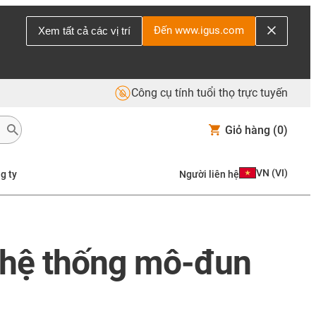
Đến www.igus.com
Xem tất cả các vị trí
Công cụ tính tuổi thọ trực tuyến
Giỏ hàng
(0)
VN
(
VI
)
g ty
Người liên hệ
 hệ thống mô-đun