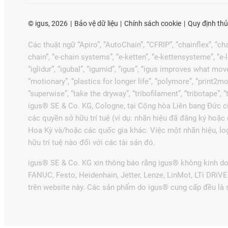
©
igus, 2026
Bảo vệ dữ liệu
Chính sách cookie
Quy định thủ
Các thuật ngữ “Apiro”, “AutoChain”, “CFRIP”, “chainflex”, “chai
chain”, “e-chain systems”, “e-ketten”, “e-kettensysteme”, “e-loo
“iglidur”, “igubal”, “igumid”, “igus”, “igus improves what mov
“motionary”, “plastics for longer life”, “polymore”, “print2mo
“superwise”, “take the dryway”, “tribofilament”, “tribotape”,
igus® SE & Co. KG, Cologne, tại Cộng hòa Liên bang Đức cũ
các quyền sở hữu trí tuệ (ví dụ: nhãn hiệu đã đăng ký hoặ
Hoa Kỳ và/hoặc các quốc gia khác. Việc một nhãn hiệu, lo
hữu trí tuệ nào đối với các tài sản đó.
igus® SE & Co. KG xin thông báo rằng igus® không kinh do
FANUC, Festo, Heidenhain, Jetter, Lenze, LinMot, LTi DRiV
trên website này. Các sản phẩm do igus® cung cấp đều là