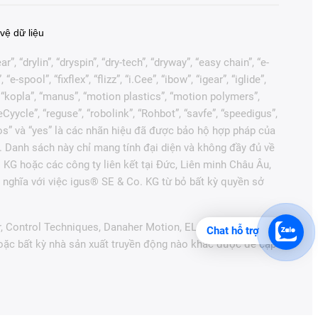
vệ dữ liệu
, “drylin”, “dryspin”, “dry-tech”, “dryway”, “easy chain”, “e-
pool”, “fixflex”, “flizz”, “i.Cee”, “ibow”, “igear”, “iglide”,
”, “kopla”, “manus”, “motion plastics”, “motion polymers”,
Cyycle”, “reguse”, “robolink”, “Rohbot”, “savfe”, “speedigus”,
“xiros” và “yes” là các nhãn hiệu đã được bảo hộ hợp pháp của
. Danh sách này chỉ mang tính đại diện và không đầy đủ về
 KG hoặc các công ty liên kết tại Đức, Liên minh Châu Âu,
nghĩa với việc igus® SE & Co. KG từ bỏ bất kỳ quyền sở
r, Control Techniques, Danaher Motion, ELAU, FAGOR,
Chat hỗ trợ
hoặc bất kỳ nhà sản xuất truyền động nào khác được đề cập