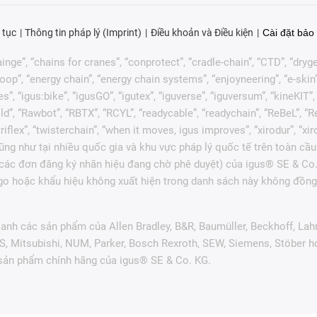
 tục
Thông tin pháp lý (Imprint)
Điều khoản và Điều kiện
Cài đặt bảo 
nge”, “chains for cranes”, “conprotect”, “cradle-chain”, “CTD”, “drygear”
p”, “energy chain”, “energy chain systems”, “enjoyneering”, “e-skin”, “e-s
es”, “igus:bike”, “igusGO”, “igutex”, “iguverse”, “iguversum”, “kineKIT
ld”, “Rawbot”, “RBTX”, “RCYL”, “readycable”, “readychain”, “ReBeL”, “Re
 “triflex”, “twisterchain”, “when it moves, igus improves”, “xirodur”, 
ng như tại nhiều quốc gia và khu vực pháp lý quốc tế trên toàn cầu
c các đơn đăng ký nhãn hiệu đang chờ phê duyệt) của igus® SE & Co.
go hoặc khẩu hiệu không xuất hiện trong danh sách này không đồng 
anh các sản phẩm của Allen Bradley, B&R, Baumüller, Beckhoff, Lah
ES, Mitsubishi, NUM, Parker, Bosch Rexroth, SEW, Siemens, Stöber 
 sản phẩm chính hãng của igus® SE & Co. KG.