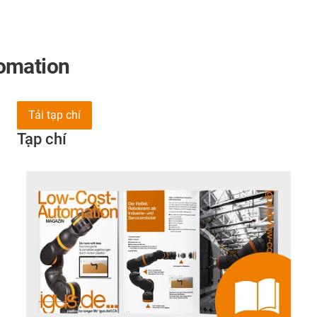
omation
Tải tạp chí
Tạp chí