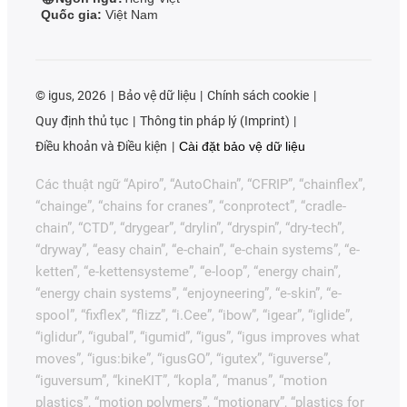
Quốc gia:
Việt Nam
©
igus, 2026
Bảo vệ dữ liệu
Chính sách cookie
Quy định thủ tục
Thông tin pháp lý (Imprint)
Điều khoản và Điều kiện
Cài đặt bảo vệ dữ liệu
Các thuật ngữ “Apiro”, “AutoChain”, “CFRIP”, “chainflex”,
“chainge”, “chains for cranes”, “conprotect”, “cradle-
chain”, “CTD”, “drygear”, “drylin”, “dryspin”, “dry-tech”,
“dryway”, “easy chain”, “e-chain”, “e-chain systems”, “e-
ketten”, “e-kettensysteme”, “e-loop”, “energy chain”,
“energy chain systems”, “enjoyneering”, “e-skin”, “e-
spool”, “fixflex”, “flizz”, “i.Cee”, “ibow”, “igear”, “iglide”,
“iglidur”, “igubal”, “igumid”, “igus”, “igus improves what
moves”, “igus:bike”, “igusGO”, “igutex”, “iguverse”,
“iguversum”, “kineKIT”, “kopla”, “manus”, “motion
plastics”, “motion polymers”, “motionary”, “plastics for