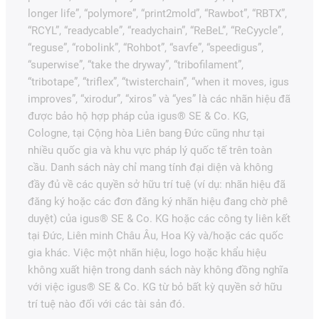
longer life”, “polymore”, “print2mold”, “Rawbot”, “RBTX”,
“RCYL”, “readycable”, “readychain”, “ReBeL”, “ReCyycle”,
“reguse”, “robolink”, “Rohbot”, “savfe”, “speedigus”,
“superwise”, “take the dryway”, “tribofilament”,
“tribotape”, “triflex”, “twisterchain”, “when it moves, igus
improves”, “xirodur”, “xiros” và “yes” là các nhãn hiệu đã
được bảo hộ hợp pháp của igus® SE & Co. KG,
Cologne, tại Cộng hòa Liên bang Đức cũng như tại
nhiều quốc gia và khu vực pháp lý quốc tế trên toàn
cầu. Danh sách này chỉ mang tính đại diện và không
đầy đủ về các quyền sở hữu trí tuệ (ví dụ: nhãn hiệu đã
đăng ký hoặc các đơn đăng ký nhãn hiệu đang chờ phê
duyệt) của igus® SE & Co. KG hoặc các công ty liên kết
tại Đức, Liên minh Châu Âu, Hoa Kỳ và/hoặc các quốc
gia khác. Việc một nhãn hiệu, logo hoặc khẩu hiệu
không xuất hiện trong danh sách này không đồng nghĩa
với việc igus® SE & Co. KG từ bỏ bất kỳ quyền sở hữu
trí tuệ nào đối với các tài sản đó.