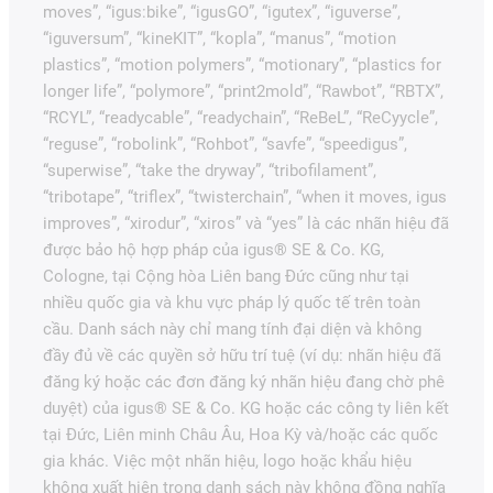
moves”, “igus:bike”, “igusGO”, “igutex”, “iguverse”,
“iguversum”, “kineKIT”, “kopla”, “manus”, “motion
plastics”, “motion polymers”, “motionary”, “plastics for
longer life”, “polymore”, “print2mold”, “Rawbot”, “RBTX”,
“RCYL”, “readycable”, “readychain”, “ReBeL”, “ReCyycle”,
“reguse”, “robolink”, “Rohbot”, “savfe”, “speedigus”,
“superwise”, “take the dryway”, “tribofilament”,
“tribotape”, “triflex”, “twisterchain”, “when it moves, igus
improves”, “xirodur”, “xiros” và “yes” là các nhãn hiệu đã
được bảo hộ hợp pháp của igus® SE & Co. KG,
Cologne, tại Cộng hòa Liên bang Đức cũng như tại
nhiều quốc gia và khu vực pháp lý quốc tế trên toàn
cầu. Danh sách này chỉ mang tính đại diện và không
đầy đủ về các quyền sở hữu trí tuệ (ví dụ: nhãn hiệu đã
đăng ký hoặc các đơn đăng ký nhãn hiệu đang chờ phê
duyệt) của igus® SE & Co. KG hoặc các công ty liên kết
tại Đức, Liên minh Châu Âu, Hoa Kỳ và/hoặc các quốc
gia khác. Việc một nhãn hiệu, logo hoặc khẩu hiệu
không xuất hiện trong danh sách này không đồng nghĩa