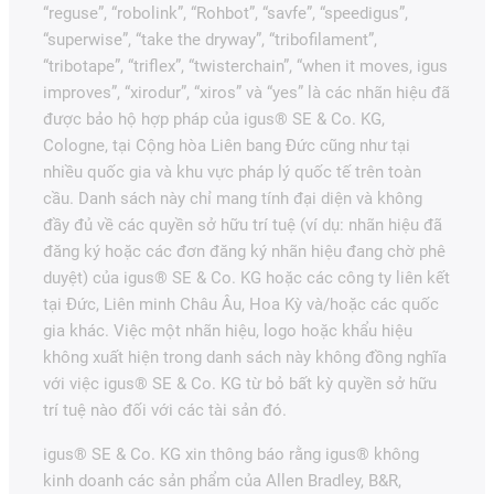
“reguse”, “robolink”, “Rohbot”, “savfe”, “speedigus”,
“superwise”, “take the dryway”, “tribofilament”,
“tribotape”, “triflex”, “twisterchain”, “when it moves, igus
improves”, “xirodur”, “xiros” và “yes” là các nhãn hiệu đã
được bảo hộ hợp pháp của igus® SE & Co. KG,
Cologne, tại Cộng hòa Liên bang Đức cũng như tại
nhiều quốc gia và khu vực pháp lý quốc tế trên toàn
cầu. Danh sách này chỉ mang tính đại diện và không
đầy đủ về các quyền sở hữu trí tuệ (ví dụ: nhãn hiệu đã
đăng ký hoặc các đơn đăng ký nhãn hiệu đang chờ phê
duyệt) của igus® SE & Co. KG hoặc các công ty liên kết
tại Đức, Liên minh Châu Âu, Hoa Kỳ và/hoặc các quốc
gia khác. Việc một nhãn hiệu, logo hoặc khẩu hiệu
không xuất hiện trong danh sách này không đồng nghĩa
với việc igus® SE & Co. KG từ bỏ bất kỳ quyền sở hữu
trí tuệ nào đối với các tài sản đó.
igus® SE & Co. KG xin thông báo rằng igus® không
kinh doanh các sản phẩm của Allen Bradley, B&R,