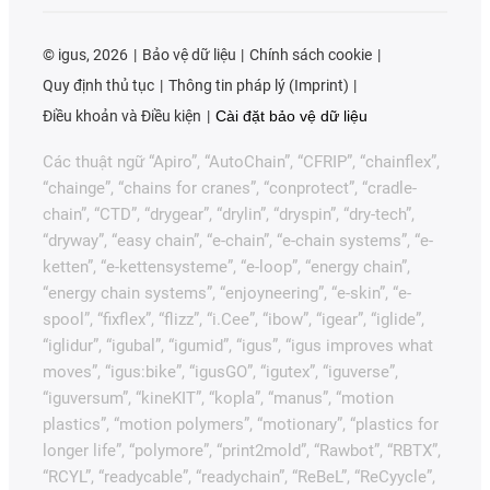
©
igus, 2026
Bảo vệ dữ liệu
Chính sách cookie
Quy định thủ tục
Thông tin pháp lý (Imprint)
Điều khoản và Điều kiện
Cài đặt bảo vệ dữ liệu
Các thuật ngữ “Apiro”, “AutoChain”, “CFRIP”, “chainflex”,
“chainge”, “chains for cranes”, “conprotect”, “cradle-
chain”, “CTD”, “drygear”, “drylin”, “dryspin”, “dry-tech”,
“dryway”, “easy chain”, “e-chain”, “e-chain systems”, “e-
ketten”, “e-kettensysteme”, “e-loop”, “energy chain”,
“energy chain systems”, “enjoyneering”, “e-skin”, “e-
spool”, “fixflex”, “flizz”, “i.Cee”, “ibow”, “igear”, “iglide”,
“iglidur”, “igubal”, “igumid”, “igus”, “igus improves what
moves”, “igus:bike”, “igusGO”, “igutex”, “iguverse”,
“iguversum”, “kineKIT”, “kopla”, “manus”, “motion
plastics”, “motion polymers”, “motionary”, “plastics for
longer life”, “polymore”, “print2mold”, “Rawbot”, “RBTX”,
“RCYL”, “readycable”, “readychain”, “ReBeL”, “ReCyycle”,