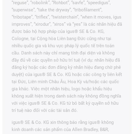
“reguse”, “robolink”, “Rohbot”, “savfe”, “speedigus”,
“superwise”, “take the dryway”, “tribofilament”,
“tribotape”, “triflex”, “twisterchain”, “when it moves, igus
improves”, “xirodur”, “xiros” và “yes” là các nhãn hiệu đã
được bảo hộ hợp pháp của igus® SE & Co. KG,
Cologne, tại Cộng hòa Liên bang Đức cũng như tại
nhiều quốc gia và khu vực pháp lý quốc tế trên toàn
cầu. Danh sách này chỉ mang tính đại diện và không
đầy đủ về các quyền sở hữu trí tuệ (ví dụ: nhãn hiệu đã
đăng ký hoặc các đơn đăng ký nhãn hiệu đang chờ phê
duyệt) của igus® SE & Co. KG hoặc các công ty liên kết
tại Đức, Liên minh Châu Âu, Hoa Kỳ và/hoặc các quốc
gia khác. Việc một nhãn hiệu, logo hoặc khẩu hiệu
không xuất hiện trong danh sách này không đồng nghĩa
với việc igus® SE & Co. KG từ bỏ bất kỳ quyền sở hữu
trí tuệ nào đối với các tài sản đó.
igus® SE & Co. KG xin thông báo rằng igus® không
kinh doanh các sản phẩm của Allen Bradley, B&R,