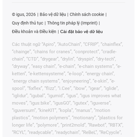
©
igus, 2026
Bảo vệ dữ liệu
Chính sách cookie
Quy định thủ tục
Thông tin pháp lý (Imprint)
Điều khoản và Điều kiện
Cài đặt bảo vệ dữ liệu
Các thuật ngữ “Apiro”, “AutoChain”, “CFRIP”, “chainflex”,
“chainge”, “chains for cranes”, “conprotect”, “cradle-
chain”, “CTD”, “drygear”, “drylin”, “dryspin”, “dry-tech”,
“dryway”, “easy chain”, “e-chain”, “e-chain systems”, “e-
ketten”, “e-kettensysteme”, “e-loop”, “energy chain”,
“energy chain systems”, “enjoyneering”, “e-skin”, “e-
spool”, “fixflex”, “flizz”, “i.Cee”, “ibow”, “igear”, “iglide”,
“iglidur”, “igubal”, “igumid”, “igus”, “igus improves what
moves”, “igus:bike”, “igusGO”, “igutex”, “iguverse”,
“iguversum”, “kineKIT”, “kopla”, “manus”, “motion
plastics”, “motion polymers”, “motionary”, “plastics for
longer life”, “polymore”, “print2mold”, “Rawbot”, “RBTX”,
“RCYL”, “readycable”, “readychain”, “ReBeL”, “ReCyycle”,