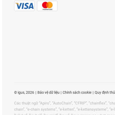
©
igus, 2026
Bảo vệ dữ liệu
Chính sách cookie
Quy định thủ
Các thuật ngữ “Apiro”, “AutoChain”, “CFRIP”, “chainflex”, “chai
chain”, “e-chain systems”, “e-ketten”, “e-kettensysteme”, “e-loo