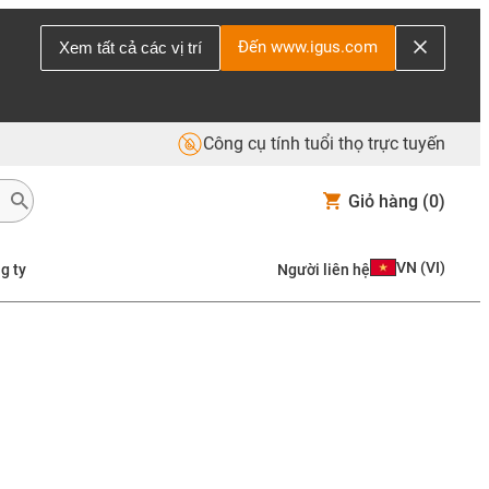
Đến www.igus.com
Xem tất cả các vị trí
Công cụ tính tuổi thọ trực tuyến
Giỏ hàng
(0)
VN
(
VI
)
g ty
Người liên hệ