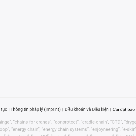
 tục
Thông tin pháp lý (Imprint)
Điều khoản và Điều kiện
Cài đặt bảo 
nge”, “chains for cranes”, “conprotect”, “cradle-chain”, “CTD”, “drygear”
p”, “energy chain”, “energy chain systems”, “enjoyneering”, “e-skin”, “e-s