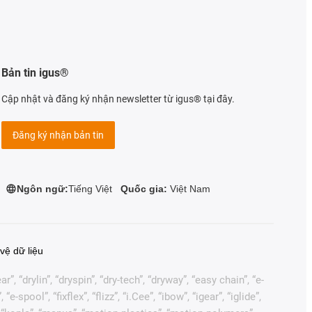
Bản tin igus®
Cập nhật và đăng ký nhận newsletter từ igus® tại đây.
Đăng ký nhận bản tin
Ngôn ngữ:
Tiếng Việt
Quốc gia:
Việt Nam
vệ dữ liệu
, “drylin”, “dryspin”, “dry-tech”, “dryway”, “easy chain”, “e-
pool”, “fixflex”, “flizz”, “i.Cee”, “ibow”, “igear”, “iglide”,