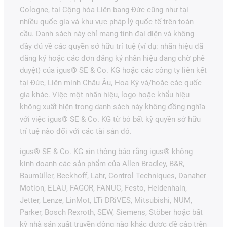
Cologne, tại Cộng hòa Liên bang Đức cũng như tại
nhiều quốc gia và khu vực pháp lý quốc tế trên toàn
cầu. Danh sách này chỉ mang tính đại diện và không
đầy đủ về các quyền sở hữu trí tuệ (ví dụ: nhãn hiệu đã
đăng ký hoặc các đơn đăng ký nhãn hiệu đang chờ phê
duyệt) của igus® SE & Co. KG hoặc các công ty liên kết
tại Đức, Liên minh Châu Âu, Hoa Kỳ và/hoặc các quốc
gia khác. Việc một nhãn hiệu, logo hoặc khẩu hiệu
không xuất hiện trong danh sách này không đồng nghĩa
với việc igus® SE & Co. KG từ bỏ bất kỳ quyền sở hữu
trí tuệ nào đối với các tài sản đó.
igus® SE & Co. KG xin thông báo rằng igus® không
kinh doanh các sản phẩm của Allen Bradley, B&R,
Baumüller, Beckhoff, Lahr, Control Techniques, Danaher
Motion, ELAU, FAGOR, FANUC, Festo, Heidenhain,
Jetter, Lenze, LinMot, LTi DRiVES, Mitsubishi, NUM,
Parker, Bosch Rexroth, SEW, Siemens, Stöber hoặc bất
kỳ nhà sản xuất truyền động nào khác được đề cập trên