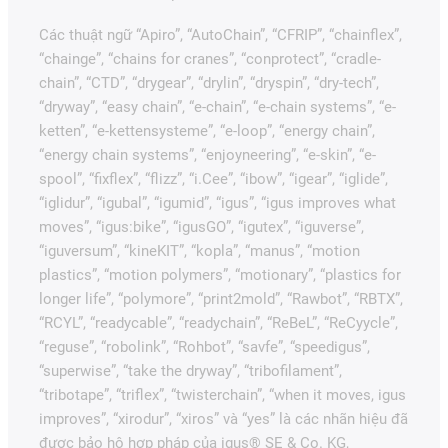
Các thuật ngữ “Apiro”, “AutoChain”, “CFRIP”, “chainflex”,
“chainge”, “chains for cranes”, “conprotect”, “cradle-
chain”, “CTD”, “drygear”, “drylin”, “dryspin”, “dry-tech”,
“dryway”, “easy chain”, “e-chain”, “e-chain systems”, “e-
ketten”, “e-kettensysteme”, “e-loop”, “energy chain”,
“energy chain systems”, “enjoyneering”, “e-skin”, “e-
spool”, “fixflex”, “flizz”, “i.Cee”, “ibow”, “igear”, “iglide”,
“iglidur”, “igubal”, “igumid”, “igus”, “igus improves what
moves”, “igus:bike”, “igusGO”, “igutex”, “iguverse”,
“iguversum”, “kineKIT”, “kopla”, “manus”, “motion
plastics”, “motion polymers”, “motionary”, “plastics for
longer life”, “polymore”, “print2mold”, “Rawbot”, “RBTX”,
“RCYL”, “readycable”, “readychain”, “ReBeL”, “ReCyycle”,
“reguse”, “robolink”, “Rohbot”, “savfe”, “speedigus”,
“superwise”, “take the dryway”, “tribofilament”,
“tribotape”, “triflex”, “twisterchain”, “when it moves, igus
improves”, “xirodur”, “xiros” và “yes” là các nhãn hiệu đã
được bảo hộ hợp pháp của igus® SE & Co. KG,