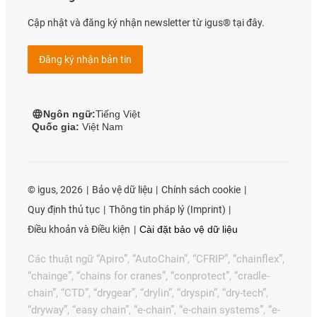
Cập nhật và đăng ký nhận newsletter từ igus® tại đây.
Đăng ký nhận bản tin
Ngôn ngữ:
Tiếng Việt
Quốc gia:
Việt Nam
©
igus, 2026
Bảo vệ dữ liệu
Chính sách cookie
Quy định thủ tục
Thông tin pháp lý (Imprint)
Điều khoản và Điều kiện
Cài đặt bảo vệ dữ liệu
Các thuật ngữ “Apiro”, “AutoChain”, “CFRIP”, “chainflex”,
“chainge”, “chains for cranes”, “conprotect”, “cradle-
chain”, “CTD”, “drygear”, “drylin”, “dryspin”, “dry-tech”,
“dryway”, “easy chain”, “e-chain”, “e-chain systems”, “e-