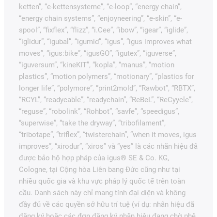
ketten”, “e-kettensysteme”, “e-loop”, “energy chain”,
“energy chain systems”, “enjoyneering”, “e-skin”, “e-
spool”, “fixflex”, “flizz”, “i.Cee”, “ibow”, “igear”, “iglide”,
“iglidur”, “igubal”, “igumid”, “igus”, “igus improves what
moves”, “igus:bike”, “igusGO”, “igutex”, “iguverse”,
“iguversum”, “kineKIT”, “kopla”, “manus”, “motion
plastics”, “motion polymers”, “motionary”, “plastics for
longer life”, “polymore”, “print2mold”, “Rawbot”, “RBTX”,
“RCYL”, “readycable”, “readychain”, “ReBeL”, “ReCyycle”,
“reguse”, “robolink”, “Rohbot”, “savfe”, “speedigus”,
“superwise”, “take the dryway”, “tribofilament”,
“tribotape”, “triflex”, “twisterchain”, “when it moves, igus
improves”, “xirodur”, “xiros” và “yes” là các nhãn hiệu đã
được bảo hộ hợp pháp của igus® SE & Co. KG,
Cologne, tại Cộng hòa Liên bang Đức cũng như tại
nhiều quốc gia và khu vực pháp lý quốc tế trên toàn
cầu. Danh sách này chỉ mang tính đại diện và không
đầy đủ về các quyền sở hữu trí tuệ (ví dụ: nhãn hiệu đã
đăng ký hoặc các đơn đăng ký nhãn hiệu đang chờ phê