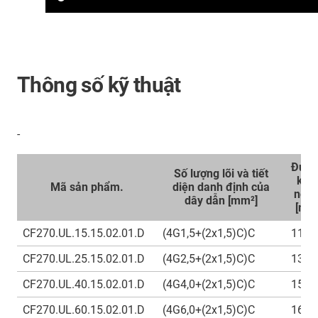
Thông số kỹ thuật
-
Đườ
Số lượng lõi và tiết
kín
Mã sản phẩm.
diện danh định của
ngoà
dây dẫn [mm²]
[mm
CF270.UL.15.15.02.01.D
(4G1,5+(2x1,5)C)C
11,5
CF270.UL.25.15.02.01.D
(4G2,5+(2x1,5)C)C
13
CF270.UL.40.15.02.01.D
(4G4,0+(2x1,5)C)C
15
CF270.UL.60.15.02.01.D
(4G6,0+(2x1,5)C)C
16,5