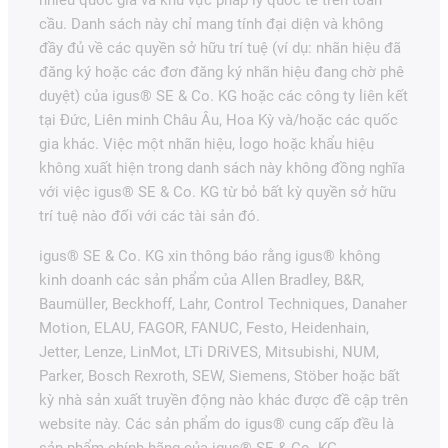
nhiều quốc gia và khu vực pháp lý quốc tế trên toàn
cầu. Danh sách này chỉ mang tính đại diện và không
đầy đủ về các quyền sở hữu trí tuệ (ví dụ: nhãn hiệu đã
đăng ký hoặc các đơn đăng ký nhãn hiệu đang chờ phê
duyệt) của igus® SE & Co. KG hoặc các công ty liên kết
tại Đức, Liên minh Châu Âu, Hoa Kỳ và/hoặc các quốc
gia khác. Việc một nhãn hiệu, logo hoặc khẩu hiệu
không xuất hiện trong danh sách này không đồng nghĩa
với việc igus® SE & Co. KG từ bỏ bất kỳ quyền sở hữu
trí tuệ nào đối với các tài sản đó.
igus® SE & Co. KG xin thông báo rằng igus® không
kinh doanh các sản phẩm của Allen Bradley, B&R,
Baumüller, Beckhoff, Lahr, Control Techniques, Danaher
Motion, ELAU, FAGOR, FANUC, Festo, Heidenhain,
Jetter, Lenze, LinMot, LTi DRiVES, Mitsubishi, NUM,
Parker, Bosch Rexroth, SEW, Siemens, Stöber hoặc bất
kỳ nhà sản xuất truyền động nào khác được đề cập trên
website này. Các sản phẩm do igus® cung cấp đều là