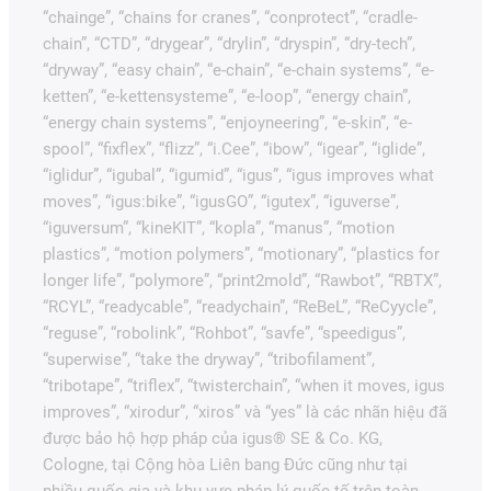
“chainge”, “chains for cranes”, “conprotect”, “cradle-
chain”, “CTD”, “drygear”, “drylin”, “dryspin”, “dry-tech”,
“dryway”, “easy chain”, “e-chain”, “e-chain systems”, “e-
ketten”, “e-kettensysteme”, “e-loop”, “energy chain”,
“energy chain systems”, “enjoyneering”, “e-skin”, “e-
spool”, “fixflex”, “flizz”, “i.Cee”, “ibow”, “igear”, “iglide”,
“iglidur”, “igubal”, “igumid”, “igus”, “igus improves what
moves”, “igus:bike”, “igusGO”, “igutex”, “iguverse”,
“iguversum”, “kineKIT”, “kopla”, “manus”, “motion
plastics”, “motion polymers”, “motionary”, “plastics for
longer life”, “polymore”, “print2mold”, “Rawbot”, “RBTX”,
“RCYL”, “readycable”, “readychain”, “ReBeL”, “ReCyycle”,
“reguse”, “robolink”, “Rohbot”, “savfe”, “speedigus”,
“superwise”, “take the dryway”, “tribofilament”,
“tribotape”, “triflex”, “twisterchain”, “when it moves, igus
improves”, “xirodur”, “xiros” và “yes” là các nhãn hiệu đã
được bảo hộ hợp pháp của igus® SE & Co. KG,
Cologne, tại Cộng hòa Liên bang Đức cũng như tại