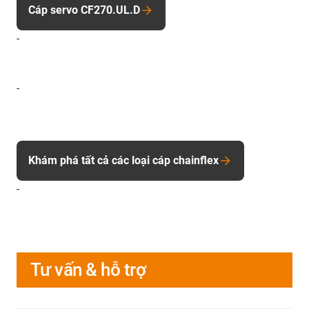
Cáp servo CF270.UL.D
-
-
Khám phá tất cả các loại cáp chainflex
-
Tư vấn & hỗ trợ