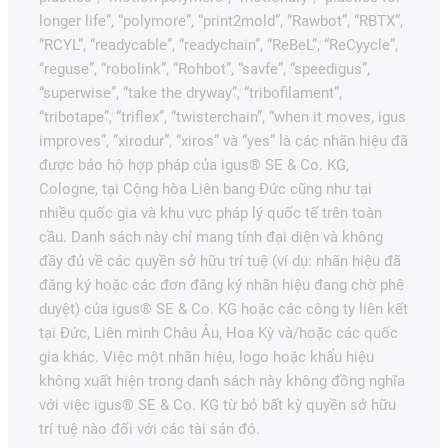
longer life”, “polymore”, “print2mold”, “Rawbot”, “RBTX”,
“RCYL”, “readycable”, “readychain”, “ReBeL”, “ReCyycle”,
“reguse”, “robolink”, “Rohbot”, “savfe”, “speedigus”,
“superwise”, “take the dryway”, “tribofilament”,
“tribotape”, “triflex”, “twisterchain”, “when it moves, igus
improves”, “xirodur”, “xiros” và “yes” là các nhãn hiệu đã
được bảo hộ hợp pháp của igus® SE & Co. KG,
Cologne, tại Cộng hòa Liên bang Đức cũng như tại
nhiều quốc gia và khu vực pháp lý quốc tế trên toàn
cầu. Danh sách này chỉ mang tính đại diện và không
đầy đủ về các quyền sở hữu trí tuệ (ví dụ: nhãn hiệu đã
đăng ký hoặc các đơn đăng ký nhãn hiệu đang chờ phê
duyệt) của igus® SE & Co. KG hoặc các công ty liên kết
tại Đức, Liên minh Châu Âu, Hoa Kỳ và/hoặc các quốc
gia khác. Việc một nhãn hiệu, logo hoặc khẩu hiệu
không xuất hiện trong danh sách này không đồng nghĩa
với việc igus® SE & Co. KG từ bỏ bất kỳ quyền sở hữu
trí tuệ nào đối với các tài sản đó.