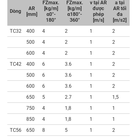
FZmax.
FZmax.
v tại AR
a tại
AR
[kg/m]
[kg/m]
được
AR tối
Dòng
[mm]
α0°-
α180°-
phép
đa
180°
360°
[m/s]
[m/s2]
TC32
400
4
2
1
2
500
4
2
1
2
600
4
2
1
2
TC42
400
6
3.6
1
2
500
6
3.6
1
2
600
6
3.6
1
2
650
5
2.7
1
1,5
750
4
1,8
1
1
850
4
1,8
1
1
TC56
650
8
5
1
2