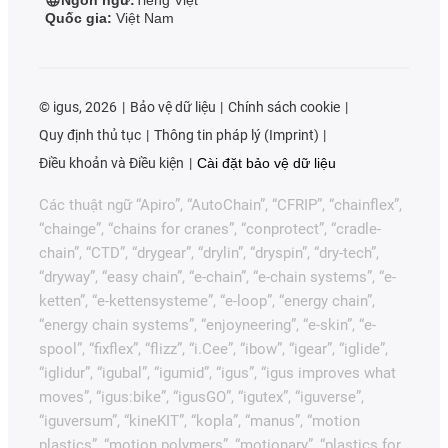
Quốc gia:
Việt Nam
©
igus, 2026
Bảo vệ dữ liệu
Chính sách cookie
Quy định thủ tục
Thông tin pháp lý (Imprint)
Điều khoản và Điều kiện
Cài đặt bảo vệ dữ liệu
Các thuật ngữ “Apiro”, “AutoChain”, “CFRIP”, “chainflex”,
“chainge”, “chains for cranes”, “conprotect”, “cradle-
chain”, “CTD”, “drygear”, “drylin”, “dryspin”, “dry-tech”,
“dryway”, “easy chain”, “e-chain”, “e-chain systems”, “e-
ketten”, “e-kettensysteme”, “e-loop”, “energy chain”,
“energy chain systems”, “enjoyneering”, “e-skin”, “e-
spool”, “fixflex”, “flizz”, “i.Cee”, “ibow”, “igear”, “iglide”,
“iglidur”, “igubal”, “igumid”, “igus”, “igus improves what
moves”, “igus:bike”, “igusGO”, “igutex”, “iguverse”,
“iguversum”, “kineKIT”, “kopla”, “manus”, “motion
plastics”, “motion polymers”, “motionary”, “plastics for