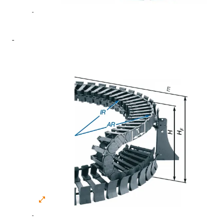
-
-
-