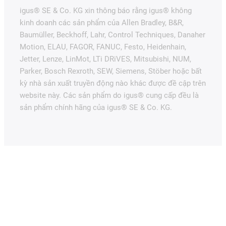
igus® SE & Co. KG xin thông báo rằng igus® không
kinh doanh các sản phẩm của Allen Bradley, B&R,
Baumüller, Beckhoff, Lahr, Control Techniques, Danaher
Motion, ELAU, FAGOR, FANUC, Festo, Heidenhain,
Jetter, Lenze, LinMot, LTi DRiVES, Mitsubishi, NUM,
Parker, Bosch Rexroth, SEW, Siemens, Stöber hoặc bất
kỳ nhà sản xuất truyền động nào khác được đề cập trên
website này. Các sản phẩm do igus® cung cấp đều là
sản phẩm chính hãng của igus® SE & Co. KG.