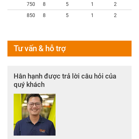
750
8
5
1
2
850
8
5
1
2
Tư vấn & hỗ trợ
Hân hạnh được trả lời câu hỏi của
quý khách