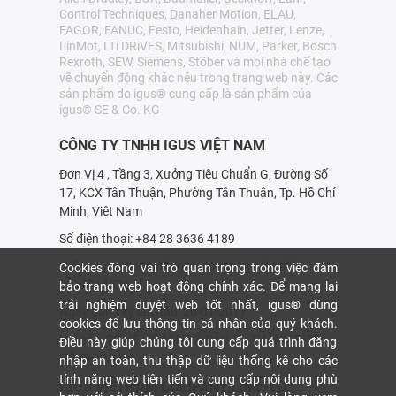
Control Techniques, Danaher Motion, ELAU,
FAGOR, FANUC, Festo, Heidenhain, Jetter, Lenze,
LinMot, LTi DRiVES, Mitsubishi, NUM, Parker, Bosch
Rexroth, SEW, Siemens, Stöber và mọi nhà chế tạo
về chuyển động khác nêu trong trang web này. Các
sản phẩm do igus® cung cấp là sản phẩm của
igus® SE & Co. KG
CÔNG TY TNHH IGUS VIỆT NAM
Đơn Vị 4 , Tầng 3, Xưởng Tiêu Chuẩn G, Đường Số
17, KCX Tân Thuận, Phường Tân Thuận, Tp. Hồ Chí
Minh, Việt Nam
Số điện thoại: +84 28 3636 4189
Giấy chứng nhận đăng ký doanh nghiệp số:
Cookies đóng vai trò quan trọng trong việc đảm
0314214531
bảo trang web hoạt động chính xác. Để mang lại
trải nghiệm duyệt web tốt nhất, igus® dùng
Ngày đăng ký lần đầu: 20-01-2017
cookies để lưu thông tin cá nhân của quý khách.
Nơi cấp: SỞ KẾ HOẠCH VÀ ÐẦU TƯ THÀNH PHỐ
Điều này giúp chúng tôi cung cấp quá trình đăng
HỒ CHÍ MINH
nhập an toàn, thu thập dữ liệu thống kê cho các
tính năng web tiên tiến và cung cấp nội dung phù
IGUS VIETNAM COMPANY LIMITED