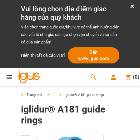
Vui lòng chọn địa điểm giao
hàng của quý khách
Việc chọn trang quốc gia/khu vực có thể ảnh hưởng đến
các yếu tố như giá, các lựa chọn vận chuyển và sự sẵn
có của sản phẩm.
Đến
Hiển thị tất cả các vị trí
www.igus.com
search
(
0
)
search
Trang chủ
...
iglidur® A181 guide rings
iglidur® A181 guide
rings