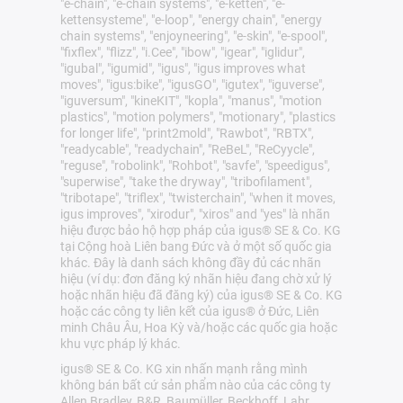
"e-chain", "e-chain systems", "e-ketten", "e-
kettensysteme", "e-loop", "energy chain", "energy
chain systems", "enjoyneering", "e-skin", "e-spool",
"fixflex", "flizz", "i.Cee", "ibow", "igear", "iglidur",
"igubal", "igumid", "igus", "igus improves what
moves", "igus:bike", "igusGO", "igutex", "iguverse",
"iguversum", "kineKIT", "kopla", "manus", "motion
plastics", "motion polymers", "motionary", "plastics
for longer life", "print2mold", "Rawbot", "RBTX",
"readycable", "readychain", "ReBeL", "ReCyycle",
"reguse", "robolink", "Rohbot", "savfe", "speedigus",
"superwise", "take the dryway", "tribofilament",
"tribotape", "triflex", "twisterchain", "when it moves,
igus improves", "xirodur", "xiros" and "yes" là nhãn
hiệu được bảo hộ hợp pháp của igus® SE & Co. KG
tại Cộng hoà Liên bang Đức và ở một số quốc gia
khác. Đây là danh sách không đầy đủ các nhãn
hiệu (ví dụ: đơn đăng ký nhãn hiệu đang chờ xử lý
hoặc nhãn hiệu đã đăng ký) của igus® SE & Co. KG
hoặc các công ty liên kết của igus® ở Đức, Liên
minh Châu Âu, Hoa Kỳ và/hoặc các quốc gia hoặc
khu vực pháp lý khác.
igus® SE & Co. KG xin nhấn mạnh rằng mình
không bán bất cứ sản phẩm nào của các công ty
Allen Bradley, B&R, Baumüller, Beckhoff, Lahr,