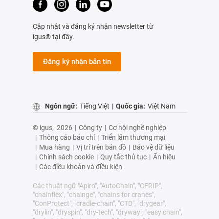
Cập nhật và đăng ký nhận newsletter từ
igus® tại đây.
Đăng ký nhận bản tin
Ngôn ngữ:
Tiếng Việt
|
Quốc gia:
Việt Nam
© igus,
2026
|
Công ty
|
Cơ hội nghề nghiệp
|
Thông cáo báo chí
|
Triển lãm thương mại
|
Mua hàng
|
Vị trí trên bản đồ
|
Bảo vệ dữ liệu
|
Chính sách cookie
|
Quy tắc thủ tục
|
Ấn hiệu
|
Các điều khoản và điều kiện
Các thuật ngữ "Apiro", "AutoChain", "CFRIP",
"chainflex", "chainge", "chains for cranes",
"ConProtect", "cradle-chain", "CTD", "drygear",
"drylin", "dryspin", "dry-tech", "dryway", "easy chain",