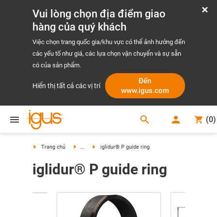
Vui lòng chọn địa điểm giao
hàng của quý khách
Việc chọn trang quốc gia/khu vực có thể ảnh hưởng đến
các yếu tố như giá, các lựa chọn vận chuyển và sự sẵn
có của sản phẩm.
Đến
Hiển thị tất cả các vị trí
www.igus.com
search
(
0
)
search
Trang chủ
...
iglidur® P guide ring
iglidur® P guide ring