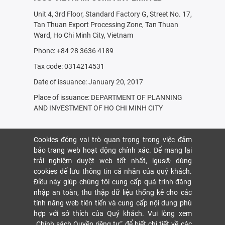
Unit 4, 3rd Floor, Standard Factory G, Street No. 17,
Tan Thuan Export Processing Zone, Tan Thuan
Ward, Ho Chi Minh City, Vietnam
Phone: +84 28 3636 4189
Tax code: 0314214531
Date of issuance: January 20, 2017
Place of issuance: DEPARTMENT OF PLANNING
AND INVESTMENT OF HO CHI MINH CITY
Cookies đóng vai trò quan trọng trong việc đảm
bảo trang web hoạt động chính xác. Để mang lại
trải nghiệm duyệt web tốt nhất, igus® dùng
cookies để lưu thông tin cá nhân của quý khách.
Điều này giúp chúng tôi cung cấp quá trình đăng
nhập an toàn, thu thập dữ liệu thống kê cho các
tính năng web tiên tiến và cung cấp nội dung phù
hợp với sở thích của Quý khách. Vui lòng xem
„Chính sách Quyền riêng tư“
để biết chi tiết về các