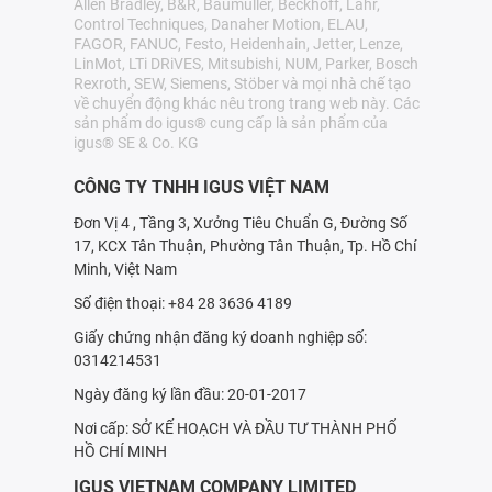
Allen Bradley, B&R, Baumüller, Beckhoff, Lahr,
Control Techniques, Danaher Motion, ELAU,
FAGOR, FANUC, Festo, Heidenhain, Jetter, Lenze,
LinMot, LTi DRiVES, Mitsubishi, NUM, Parker, Bosch
Rexroth, SEW, Siemens, Stöber và mọi nhà chế tạo
về chuyển động khác nêu trong trang web này. Các
sản phẩm do igus® cung cấp là sản phẩm của
igus® SE & Co. KG
CÔNG TY TNHH IGUS VIỆT NAM
Đơn Vị 4 , Tầng 3, Xưởng Tiêu Chuẩn G, Đường Số
17, KCX Tân Thuận, Phường Tân Thuận, Tp. Hồ Chí
Minh, Việt Nam
Số điện thoại: +84 28 3636 4189
Giấy chứng nhận đăng ký doanh nghiệp số:
0314214531
Ngày đăng ký lần đầu: 20-01-2017
Nơi cấp: SỞ KẾ HOẠCH VÀ ÐẦU TƯ THÀNH PHỐ
HỒ CHÍ MINH
IGUS VIETNAM COMPANY LIMITED