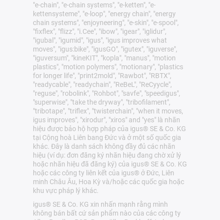
"e-chain", "e-chain systems", "e-ketten", "e-
kettensysteme", "e-loop", "energy chain", "energy
chain systems", "enjoyneering", "e-skin", "e-spool",
"fixflex", "flizz", "i.Cee", "ibow", "igear", "iglidur",
"igubal", "igumid", "igus", "igus improves what
moves", "igus:bike", "igusGO", "igutex", "iguverse",
"iguversum", "kineKIT", "kopla", "manus", "motion
plastics", "motion polymers", "motionary", "plastics
for longer life", "print2mold", "Rawbot", "RBTX",
"readycable", "readychain", "ReBeL", "ReCyycle",
"reguse", "robolink", "Rohbot", "savfe", "speedigus",
"superwise", "take the dryway", "tribofilament",
"tribotape", "triflex", "twisterchain", "when it moves,
igus improves", "xirodur", "xiros" and "yes" là nhãn
hiệu được bảo hộ hợp pháp của igus® SE & Co. KG
tại Cộng hoà Liên bang Đức và ở một số quốc gia
khác. Đây là danh sách không đầy đủ các nhãn
hiệu (ví dụ: đơn đăng ký nhãn hiệu đang chờ xử lý
hoặc nhãn hiệu đã đăng ký) của igus® SE & Co. KG
hoặc các công ty liên kết của igus® ở Đức, Liên
minh Châu Âu, Hoa Kỳ và/hoặc các quốc gia hoặc
khu vực pháp lý khác.
igus® SE & Co. KG xin nhấn mạnh rằng mình
không bán bất cứ sản phẩm nào của các công ty