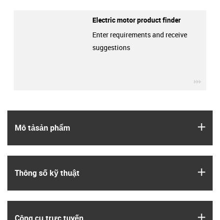
Electric motor product finder
Enter requirements and receive
suggestions
igus-
igus
Mô tả­sản phẩm
igus
Thông số kỹ thuật
igus
Công cụ trực tuyến