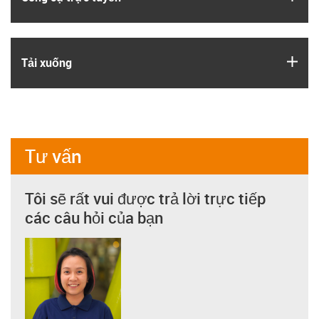
igus
Tải xuống
Tư vấn
Tôi sẽ rất vui được trả lời trực tiếp
các câu hỏi của bạn