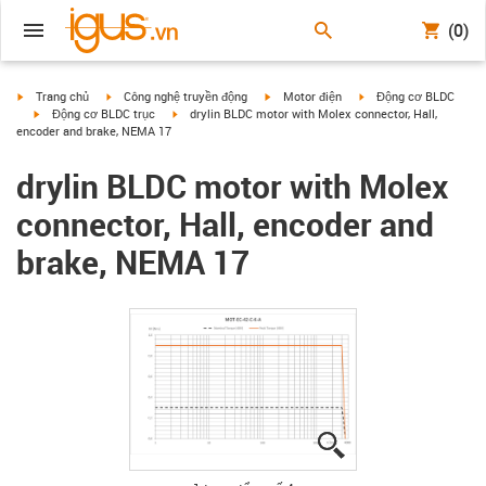
(0)
igus-icon-arrow-right
igus-icon-arrow-right
igus-icon-arrow-right
igus-icon-arrow-right
Trang chủ
Công nghệ truyền động
Motor điện
Động cơ BLDC
igus-icon-arrow-right
igus-icon-arrow-right
Động cơ BLDC trục
drylin BLDC motor with Molex connector, Hall,
encoder and brake, NEMA 17
drylin BLDC motor with Molex
connector, Hall, encoder and
brake, NEMA 17
igus-icon-lupe
igus-icon-lupe
igus-icon-lupe
igus-icon-lupe