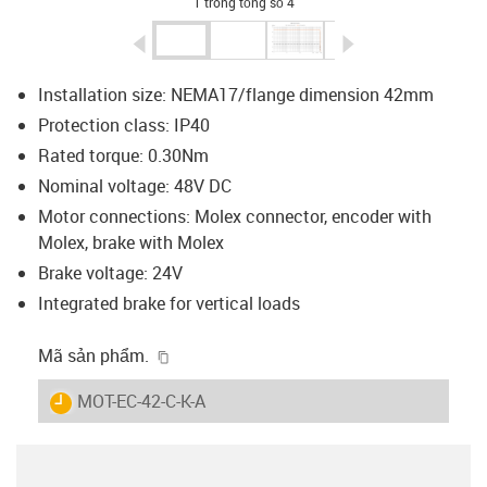
1 trong tổng số 4
igus-icon-arrow-left
igus-icon-arrow-r
Installation size: NEMA17/flange dimension 42mm
Protection class: IP40
Rated torque: 0.30Nm
Nominal voltage: 48V DC
Motor connections: Molex connector, encoder with
Molex, brake with Molex
Brake voltage: 24V
Integrated brake for vertical loads
igus-icon-copy-clipboard
Mã sản phẩm.
igus-icon-lieferzeit
MOT-EC-42-C-K-A