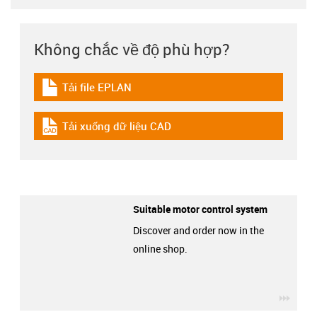
Không chắc về độ phù hợp?
Tải file EPLAN
igus-icon-download-plan
Tải xuống dữ liệu CAD
igus-icon-cad-dateien
Suitable motor control system
Discover and order now in the
online shop.
igus-