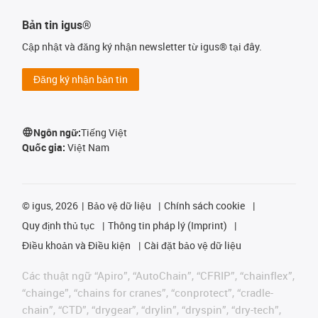
Bản tin igus®
Cập nhật và đăng ký nhận newsletter từ igus® tại đây.
Đăng ký nhận bản tin
Ngôn ngữ:
Tiếng Việt
Quốc gia:
Việt Nam
©
igus, 2026
Bảo vệ dữ liệu
Chính sách cookie
Quy định thủ tục
Thông tin pháp lý (Imprint)
Điều khoản và Điều kiện
Cài đặt bảo vệ dữ liệu
Các thuật ngữ “Apiro”, “AutoChain”, “CFRIP”, “chainflex”,
“chainge”, “chains for cranes”, “conprotect”, “cradle-
chain”, “CTD”, “drygear”, “drylin”, “dryspin”, “dry-tech”,