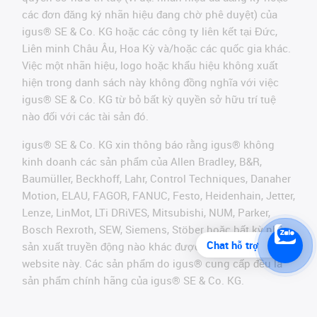
các đơn đăng ký nhãn hiệu đang chờ phê duyệt) của
igus® SE & Co. KG hoặc các công ty liên kết tại Đức,
Liên minh Châu Âu, Hoa Kỳ và/hoặc các quốc gia khác.
Việc một nhãn hiệu, logo hoặc khẩu hiệu không xuất
hiện trong danh sách này không đồng nghĩa với việc
igus® SE & Co. KG từ bỏ bất kỳ quyền sở hữu trí tuệ
nào đối với các tài sản đó.
igus® SE & Co. KG xin thông báo rằng igus® không
kinh doanh các sản phẩm của Allen Bradley, B&R,
Baumüller, Beckhoff, Lahr, Control Techniques, Danaher
Motion, ELAU, FAGOR, FANUC, Festo, Heidenhain, Jetter,
Lenze, LinMot, LTi DRiVES, Mitsubishi, NUM, Parker,
Bosch Rexroth, SEW, Siemens, Stöber hoặc bất kỳ nhà
Chat hỗ trợ
sản xuất truyền động nào khác được đề cập trên
website này. Các sản phẩm do igus® cung cấp đều là
sản phẩm chính hãng của igus® SE & Co. KG.