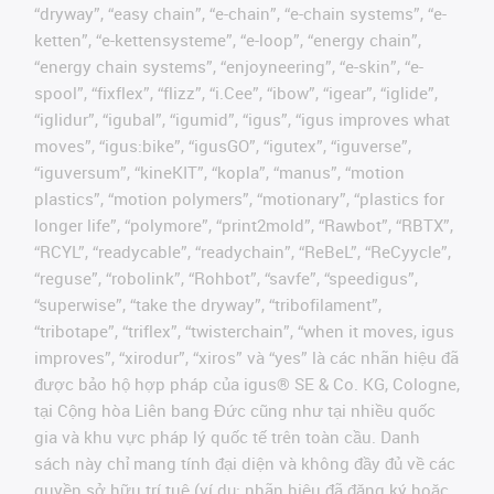
“dryway”, “easy chain”, “e-chain”, “e-chain systems”, “e-
ketten”, “e-kettensysteme”, “e-loop”, “energy chain”,
“energy chain systems”, “enjoyneering”, “e-skin”, “e-
spool”, “fixflex”, “flizz”, “i.Cee”, “ibow”, “igear”, “iglide”,
“iglidur”, “igubal”, “igumid”, “igus”, “igus improves what
moves”, “igus:bike”, “igusGO”, “igutex”, “iguverse”,
“iguversum”, “kineKIT”, “kopla”, “manus”, “motion
plastics”, “motion polymers”, “motionary”, “plastics for
longer life”, “polymore”, “print2mold”, “Rawbot”, “RBTX”,
“RCYL”, “readycable”, “readychain”, “ReBeL”, “ReCyycle”,
“reguse”, “robolink”, “Rohbot”, “savfe”, “speedigus”,
“superwise”, “take the dryway”, “tribofilament”,
“tribotape”, “triflex”, “twisterchain”, “when it moves, igus
improves”, “xirodur”, “xiros” và “yes” là các nhãn hiệu đã
được bảo hộ hợp pháp của igus® SE & Co. KG, Cologne,
tại Cộng hòa Liên bang Đức cũng như tại nhiều quốc
gia và khu vực pháp lý quốc tế trên toàn cầu. Danh
sách này chỉ mang tính đại diện và không đầy đủ về các
quyền sở hữu trí tuệ (ví dụ: nhãn hiệu đã đăng ký hoặc