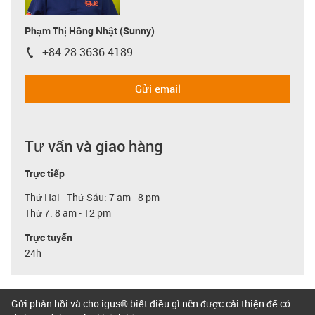
Phạm Thị Hồng Nhật (Sunny)
+84 28 3636 4189
igus-icon-phone
Gửi email
Tư vấn và giao hàng
Trực tiếp
Thứ Hai - Thứ Sáu: 7 am - 8 pm
Thứ 7: 8 am - 12 pm
Trực tuyến
24h
Gửi phản hồi và cho igus® biết điều gì nên được cải thiện để có