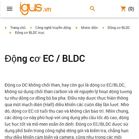
(0)
igus-icon-arrow-right
igus-icon-arrow-right
igus-icon-arrow-right
igus-icon-arrow-right
Trang chủ
Công nghệ truyền động
Motor điện
Động cơ BLDC
igus-icon-arrow-right
Động cơ BLDC trục
Động cơ EC / BLDC
Động cơ DC không chổi than, hay còn gọi là động cơ EC/BLDC,
không sử dụng chổi than carbon và về nguyên lý hoạt động tương
tự như động cơ đồng bộ ba pha. Điều này được thực hiện thông
qua một mạch điện (Hall) điều khiển các cuộn dây lần lượt. Nhờ
đó, động cơ EC có tuổi thọ cao và không cần bảo trì. Nhìn chung,
các động cơ này phù hợp với ứng dụng yêu cầu tốc độ cao, động
lực học tốt và mô-men xoắn ổn định. Động cơ EC/BLDC được sử
dụng phổ biến trong công nghệ đóng gói và kiểm tra, chẳng hạn
như điều khiển cảm biến và camera, cũng như trong các môi