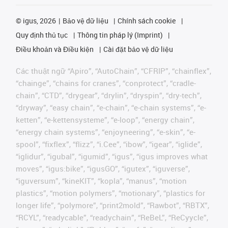
©
igus, 2026
Bảo vệ dữ liệu
Chính sách cookie
Quy định thủ tục
Thông tin pháp lý (Imprint)
Điều khoản và Điều kiện
Cài đặt bảo vệ dữ liệu
Các thuật ngữ “Apiro”, “AutoChain”, “CFRIP”, “chainflex”,
“chainge”, “chains for cranes”, “conprotect”, “cradle-
chain”, “CTD”, “drygear”, “drylin”, “dryspin”, “dry-tech”,
“dryway”, “easy chain”, “e-chain”, “e-chain systems”, “e-
ketten”, “e-kettensysteme”, “e-loop”, “energy chain”,
“energy chain systems”, “enjoyneering”, “e-skin”, “e-
spool”, “fixflex”, “flizz”, “i.Cee”, “ibow”, “igear”, “iglide”,
“iglidur”, “igubal”, “igumid”, “igus”, “igus improves what
moves”, “igus:bike”, “igusGO”, “igutex”, “iguverse”,
“iguversum”, “kineKIT”, “kopla”, “manus”, “motion
plastics”, “motion polymers”, “motionary”, “plastics for
longer life”, “polymore”, “print2mold”, “Rawbot”, “RBTX”,
“RCYL”, “readycable”, “readychain”, “ReBeL”, “ReCyycle”,