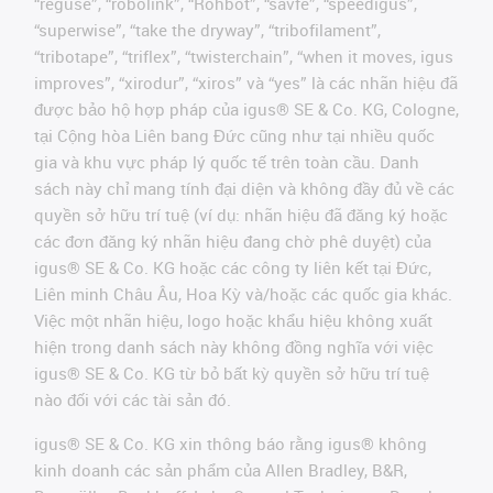
“reguse”, “robolink”, “Rohbot”, “savfe”, “speedigus”,
“superwise”, “take the dryway”, “tribofilament”,
“tribotape”, “triflex”, “twisterchain”, “when it moves, igus
improves”, “xirodur”, “xiros” và “yes” là các nhãn hiệu đã
được bảo hộ hợp pháp của igus® SE & Co. KG, Cologne,
tại Cộng hòa Liên bang Đức cũng như tại nhiều quốc
gia và khu vực pháp lý quốc tế trên toàn cầu. Danh
sách này chỉ mang tính đại diện và không đầy đủ về các
quyền sở hữu trí tuệ (ví dụ: nhãn hiệu đã đăng ký hoặc
các đơn đăng ký nhãn hiệu đang chờ phê duyệt) của
igus® SE & Co. KG hoặc các công ty liên kết tại Đức,
Liên minh Châu Âu, Hoa Kỳ và/hoặc các quốc gia khác.
Việc một nhãn hiệu, logo hoặc khẩu hiệu không xuất
hiện trong danh sách này không đồng nghĩa với việc
igus® SE & Co. KG từ bỏ bất kỳ quyền sở hữu trí tuệ
nào đối với các tài sản đó.
igus® SE & Co. KG xin thông báo rằng igus® không
kinh doanh các sản phẩm của Allen Bradley, B&R,