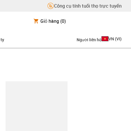
Công cụ tính tuổi thọ trực tuyến
Giỏ hàng
(0)
VN
(
VI
)
 ty
Người liên hệ
copy-clipboard