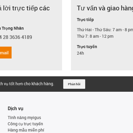
ả lời trực tiếp các
Tư vấn và giao hàn
Trực tiếp
 Trọng Nhân
Thứ Hai - Thứ Sáu: 7 am - 8 p
Thứ 7: 8 am - 12 pm
4 28 3636 4189
con-phone
Trực tuyến
email
24h
ịch vụ tốt hơn cho khách hàng.
Phản hồi
Dịch vụ
Tính năng myigus
Công cụ trực tuyến
Hàng mẫu miễn phí