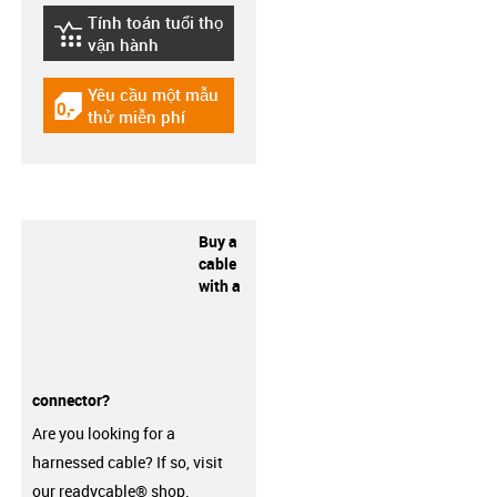
Tính toán tuổi thọ
igus-icon-lebensdauerrechner
vận hành
Yêu cầu một mẫu
igus-icon-gratismuster
thử miễn phí
Buy a
cable
with a
connector?
Are you looking for a
harnessed cable? If so, visit
our readycable® shop.