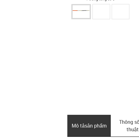
Thông số
Mô tả­sản phẩm
thuật