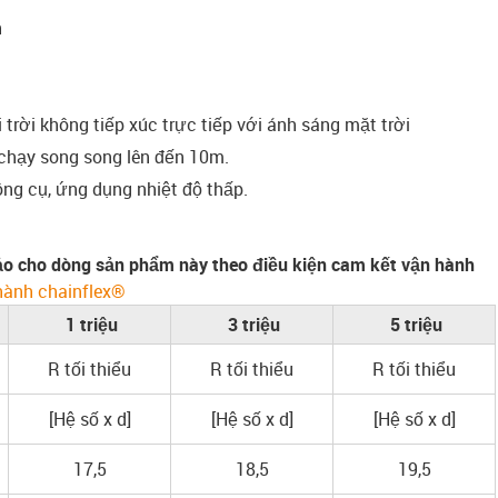
h
trời không tiếp xúc trực tiếp với ánh sáng mặt trời
 chạy song song lên đến 10m.
g cụ, ứng dụng nhiệt độ thấp.
o cho dòng sản phẩm này theo điều kiện cam kết vận hành
hành chainflex®
1 triệu
3 triệu
5 triệu
R tối thiểu
R tối thiểu
R tối thiểu
[Hệ số x d]
[Hệ số x d]
[Hệ số x d]
17,5
18,5
19,5