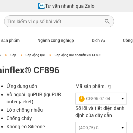
Tư vấn nhanh qua Zalo
n sản phẩm
Ngành công nghiệp
Dịch vụ
Công
igus-icon-arrow-right
igus-icon-arrow-right
igus-icon-arrow-right
p
Cáp
Cáp động lực
Cáp động lực chainflex® CF896
ainflex® CF896
igus-icon-
Ứng dụng uốn
Mã sản phẩm.
Vỏ ngoài iguPUR (iguPUR
igus-icon-lieferzeit
CF896.07.04
outer jacket)
Số lõi và tiết diện danh
Lớp chống nhiễu
định của dây dẫn
Chống cháy
s-icon-lupe
s-icon-lupe
s-icon-lupe
Không có Silicone
(4G0,75) C