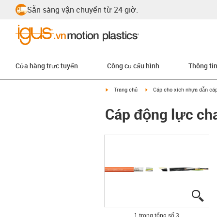
Sẵn sàng vận chuyển từ 24 giờ.
Cửa hàng trực tuyến
Công cụ cấu hình
Thông ti
igus-icon-arrow-right
igus-icon-arrow-right
Trang chủ
Cáp cho xích nhựa dẫn cá
Cáp động lực ch
igu
igu
igu
1 trong tổng số 3