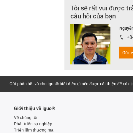
Tôi sẽ rất vui được tr
câu hỏi của bạn
Nguyễn
+8
igus-i
Gửi 
Gửi phản hồi và cho igus® biết điều gì nên được cải thiện để có d
Giới thiệu về igus®
Về chúng tôi
Phát triển sự nghiệp
Triển lãm thương mại