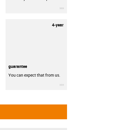
igus-icon-3arrow
4-year
guarantee
You can expect that from us.
igus-icon-3arrow