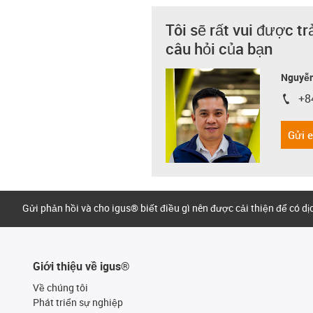
Tôi sẽ rất vui được tr
câu hỏi của bạn
Nguyễn
+8
igus-i
Gửi 
Gửi phản hồi và cho igus® biết điều gì nên được cải thiện để có d
Giới thiệu về igus®
Về chúng tôi
Phát triển sự nghiệp