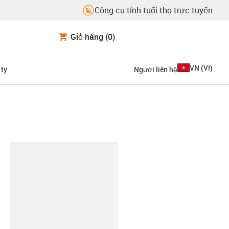
Công cụ tính tuổi thọ trực tuyến
Giỏ hàng
(0)
VN
(
VI
)
 ty
Người liên hệ
copy-clipboard