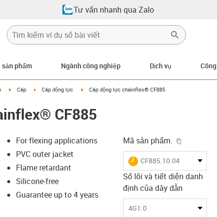
Tư vấn nhanh qua Zalo
n sản phẩm
Ngành công nghiệp
Dịch vụ
Công
igus-icon-arrow-right
igus-icon-arrow-right
igus-icon-arrow-right
p
Cáp
Cáp động lực
Cáp động lực chainflex® CF885
ainflex® CF885
igus-icon-
For flexing applications
Mã sản phẩm.
PVC outer jacket
igus-icon-lieferzeit
CF885.10.04
Flame retardant
Số lõi và tiết diện danh
Silicone-free
định của dây dẫn
s-icon-lupe
s-icon-lupe
s-icon-lupe
Guarantee up to 4 years
4G1.0