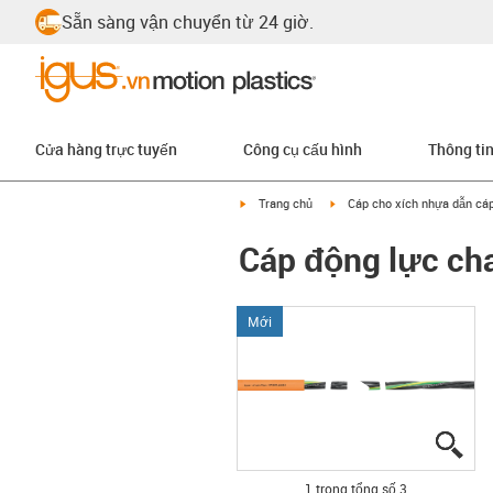
Sẵn sàng vận chuyển từ 24 giờ.
Cửa hàng trực tuyến
Công cụ cấu hình
Thông ti
igus-icon-arrow-right
igus-icon-arrow-right
Trang chủ
Cáp cho xích nhựa dẫn cá
Cáp động lực ch
Mới
igu
igu
igu
1 trong tổng số 3