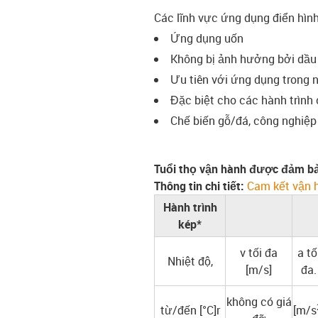
Các lĩnh vực ứng dụng điển hìn
Ứng dụng uốn
Không bị ảnh hưởng bởi dầu
Ưu tiên với ứng dụng trong 
Đặc biệt cho các hành trình
Chế biến gỗ/đá, công nghiệp đ
Tuổi thọ vận hành được đảm bả
Thông tin chi tiết:
Cam kết vận 
Hành trình
kép*
v tối đa
a tố
Nhiệt độ,
[m/s]
đa.
không có giá
từ/đến [°C]r
[m/s