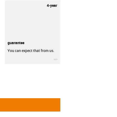
4-year
guarantee
You can expect that from us.
igus-icon-3arrow