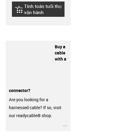
Tính toán tuổi thọ
igus-icon-lebensdauerrechner
vận hành
Buy a
cable
with a
connector?
Are you looking for a
harnessed cable? If so, visit
our readycable® shop.
igus-icon-3arrow