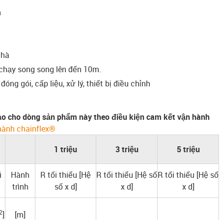
h
nhà
 chạy song song lên đến 10m.
óng gói, cấp liệu, xử lý, thiết bị điều chỉnh
o cho dòng sản phẩm này theo điều kiện cam kết vận hành
hành chainflex®
1 triệu
3 triệu
5 triệu
i
Hành
R tối thiểu [Hệ
R tối thiểu [Hệ số
R tối thiểu [Hệ số
trình
số x d]
x d]
x d]
2
]
[m]