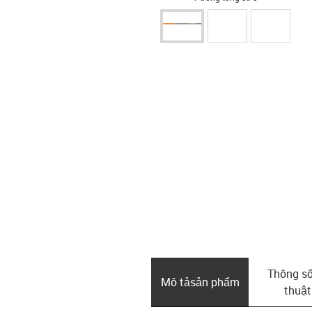
Thông số
Mô tả­sản phẩm
thuật