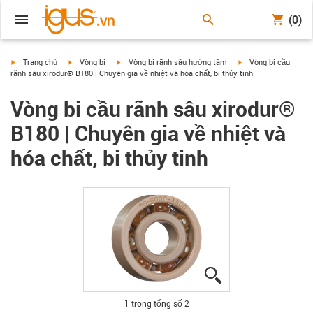
(0)
igus-icon-arrow-right
igus-icon-arrow-right
igus-icon-arrow-right
igus-icon-arrow-right
Trang chủ
Vòng bi
Vòng bi rãnh sâu hướng tâm
Vòng bi cầu
rãnh sâu xirodur® B180 | Chuyên gia về nhiệt và hóa chất, bi thủy tinh
Vòng bi cầu rãnh sâu xirodur®
B180 | Chuyên gia về nhiệt và
hóa chất, bi thủy tinh
igus-icon-lupe
igus-icon-lupe
1 trong tổng số 2