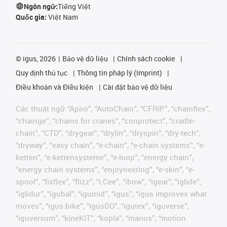
Ngôn ngữ:
Tiếng Việt
Quốc gia:
Việt Nam
©
igus, 2026
Bảo vệ dữ liệu
Chính sách cookie
Quy định thủ tục
Thông tin pháp lý (Imprint)
Điều khoản và Điều kiện
Cài đặt bảo vệ dữ liệu
Các thuật ngữ “Apiro”, “AutoChain”, “CFRIP”, “chainflex”,
“chainge”, “chains for cranes”, “conprotect”, “cradle-
chain”, “CTD”, “drygear”, “drylin”, “dryspin”, “dry-tech”,
“dryway”, “easy chain”, “e-chain”, “e-chain systems”, “e-
ketten”, “e-kettensysteme”, “e-loop”, “energy chain”,
“energy chain systems”, “enjoyneering”, “e-skin”, “e-
spool”, “fixflex”, “flizz”, “i.Cee”, “ibow”, “igear”, “iglide”,
“iglidur”, “igubal”, “igumid”, “igus”, “igus improves what
moves”, “igus:bike”, “igusGO”, “igutex”, “iguverse”,
“iguversum”, “kineKIT”, “kopla”, “manus”, “motion