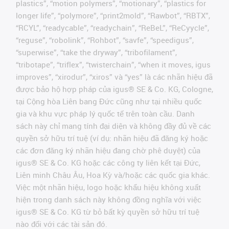
plastics”, “motion polymers”, “motionary”, “plastics for
longer life”, “polymore”, “print2mold”, “Rawbot”, “RBTX”,
“RCYL”, “readycable”, “readychain”, “ReBeL”, “ReCyycle”,
“reguse”, “robolink”, “Rohbot”, “savfe”, “speedigus”,
“superwise”, “take the dryway”, “tribofilament”,
“tribotape”, “triflex”, “twisterchain”, “when it moves, igus
improves”, “xirodur”, “xiros” và “yes” là các nhãn hiệu đã
được bảo hộ hợp pháp của igus® SE & Co. KG, Cologne,
tại Cộng hòa Liên bang Đức cũng như tại nhiều quốc
gia và khu vực pháp lý quốc tế trên toàn cầu. Danh
sách này chỉ mang tính đại diện và không đầy đủ về các
quyền sở hữu trí tuệ (ví dụ: nhãn hiệu đã đăng ký hoặc
các đơn đăng ký nhãn hiệu đang chờ phê duyệt) của
igus® SE & Co. KG hoặc các công ty liên kết tại Đức,
Liên minh Châu Âu, Hoa Kỳ và/hoặc các quốc gia khác.
Việc một nhãn hiệu, logo hoặc khẩu hiệu không xuất
hiện trong danh sách này không đồng nghĩa với việc
igus® SE & Co. KG từ bỏ bất kỳ quyền sở hữu trí tuệ
nào đối với các tài sản đó.