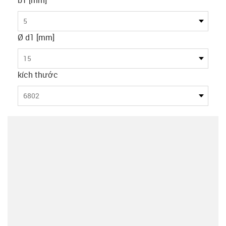
5
Ø d1 [mm]
15
kích thước
6802