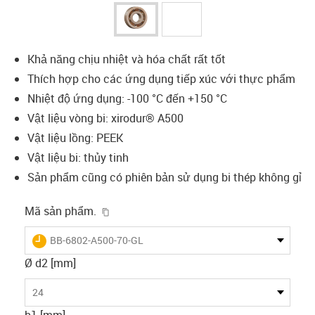
Khả năng chịu nhiệt và hóa chất rất tốt
Thích hợp cho các ứng dụng tiếp xúc với thực phẩm
Nhiệt độ ứng dụng: -100 °C đến +150 °C
Vật liệu vòng bi: xirodur® A500
Vật liệu lồng: PEEK
Vật liệu bi: thủy tinh
Sản phẩm cũng có phiên bản sử dụng bi thép không gỉ
igus-icon-copy-clipboard
Mã sản phẩm.
igus-icon-lieferzeit
BB-6802-A500-70-GL
Ø d2 [mm]
24
b1 [mm]