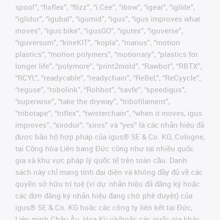
spool”, “fixflex”, “flizz”, “i.Cee”, “ibow”, “igear”, “iglide”,
“iglidur”, “igubal”, “igumid”, “igus”, “igus improves what
moves”, “igus:bike”, “igusGO”, “igutex”, “iguverse”,
“iguversum”, “kineKIT”, “kopla”, “manus”, “motion
plastics”, “motion polymers”, “motionary”, “plastics for
longer life”, “polymore”, “print2mold”, “Rawbot”, “RBTX”,
“RCYL”, “readycable”, “readychain”, “ReBeL”, “ReCyycle”,
“reguse”, “robolink”, “Rohbot”, “savfe”, “speedigus”,
“superwise”, “take the dryway”, “tribofilament”,
“tribotape”, “triflex”, “twisterchain”, “when it moves, igus
improves”, “xirodur”, “xiros” và “yes” là các nhãn hiệu đã
được bảo hộ hợp pháp của igus® SE & Co. KG, Cologne,
tại Cộng hòa Liên bang Đức cũng như tại nhiều quốc
gia và khu vực pháp lý quốc tế trên toàn cầu. Danh
sách này chỉ mang tính đại diện và không đầy đủ về các
quyền sở hữu trí tuệ (ví dụ: nhãn hiệu đã đăng ký hoặc
các đơn đăng ký nhãn hiệu đang chờ phê duyệt) của
igus® SE & Co. KG hoặc các công ty liên kết tại Đức,
Liên minh Châu Âu, Hoa Kỳ và/hoặc các quốc gia khác.