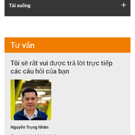
igus
Tải xuống
Tư vấn
Tôi sẽ rất vui được trả lời trực tiếp
các câu hỏi của bạn
Nguyễn Trọng Nhân