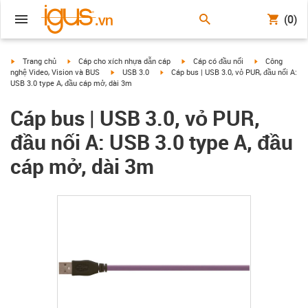
(0)
igus-icon-arrow-right
igus-icon-arrow-right
igus-icon-arrow-right
igus-icon-arrow
Trang chủ
Cáp cho xích nhựa dẫn cáp
Cáp có đầu nối
Công
igus-icon-arrow-right
igus-icon-arrow-right
nghệ Video, Vision và BUS
USB 3.0
Cáp bus | USB 3.0, vỏ PUR, đầu nối A:
USB 3.0 type A, đầu cáp mở, dài 3m
Cáp bus | USB 3.0, vỏ PUR,
đầu nối A: USB 3.0 type A, đầu
cáp mở, dài 3m