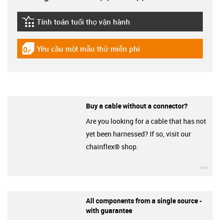
Tính toán tuổi thọ vận hành
igus-icon-lebensdauerrechner
Yêu cầu một mẫu thử miễn phí
igus-icon-gratismuster
Buy a cable without a connector?
Are you looking for a cable that has not
yet been harnessed? If so, visit our
chainflex® shop.
igu
All components from a single source -
with guarantee