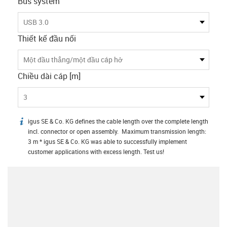
Bus system
USB 3.0
Thiết kế đầu nối
Một đầu thẳng/một đầu cáp hở
Chiều dài cáp [m]
3
igus SE & Co. KG defines the cable length over the complete length
igus-icon-info
incl. connector or open assembly. Maximum transmission length:
3 m * igus SE & Co. KG was able to successfully implement
customer applications with excess length. Test us!