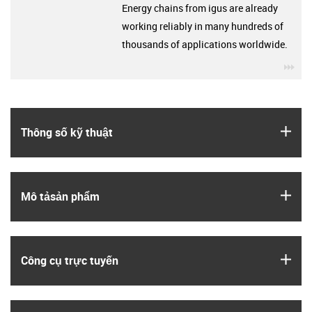
Energy chains from igus are already
working reliably in many hundreds of
thousands of applications worldwide.
igu
igus
Thông số kỹ thuật
igus
Mô tả­sản phẩm
igus
Công cụ trực tuyến