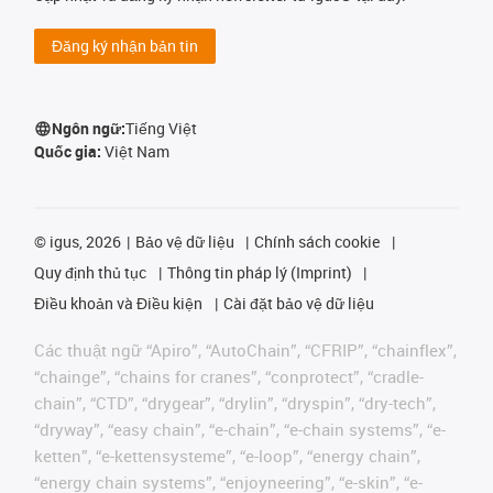
Đăng ký nhận bản tin
Ngôn ngữ:
Tiếng Việt
Quốc gia:
Việt Nam
©
igus, 2026
Bảo vệ dữ liệu
Chính sách cookie
Quy định thủ tục
Thông tin pháp lý (Imprint)
Điều khoản và Điều kiện
Cài đặt bảo vệ dữ liệu
Các thuật ngữ “Apiro”, “AutoChain”, “CFRIP”, “chainflex”,
“chainge”, “chains for cranes”, “conprotect”, “cradle-
chain”, “CTD”, “drygear”, “drylin”, “dryspin”, “dry-tech”,
“dryway”, “easy chain”, “e-chain”, “e-chain systems”, “e-
ketten”, “e-kettensysteme”, “e-loop”, “energy chain”,
“energy chain systems”, “enjoyneering”, “e-skin”, “e-