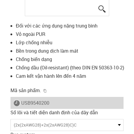
igus-icon-lup
Đối với các ứng dụng nặng trung bình
Vỏ ngoài PUR
Lớp chống nhiễu
Bền trong dung dịch làm mát
Chống biến dạng
Chống dầu (Oil-resistant) (theo DIN EN 50363-10-2)
Cam kết vận hành lên đến 4 năm
igus-icon-copy-clipboard
Mã sản phẩm.
igus-icon-lieferzeit
USB9540200
Số lõi và tiết diện danh định của dây dẫn
(2x(2xAWG28)+2x(2xAWG28)C)C