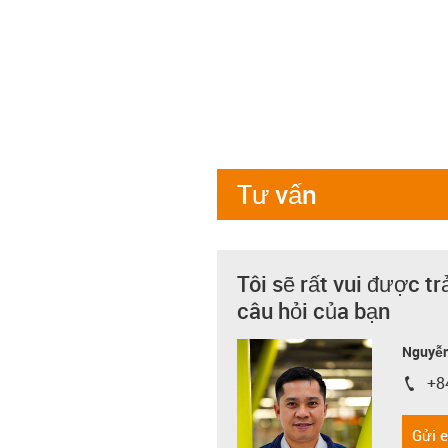
Tư vấn
Tôi sẽ rất vui được tr
câu hỏi của bạn
Nguyễn
+8
igus-i
Gửi 