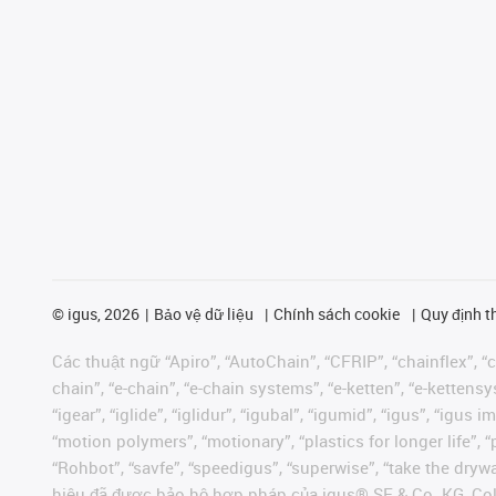
©
igus, 2026
Bảo vệ dữ liệu
Chính sách cookie
Quy định t
Các thuật ngữ “Apiro”, “AutoChain”, “CFRIP”, “chainflex”, “ch
chain”, “e-chain”, “e-chain systems”, “e-ketten”, “e-kettensys
“igear”, “iglide”, “iglidur”, “igubal”, “igumid”, “igus”, “ig
“motion polymers”, “motionary”, “plastics for longer life”, 
“Rohbot”, “savfe”, “speedigus”, “superwise”, “take the dryway
hiệu đã được bảo hộ hợp pháp của igus® SE & Co. KG, Col