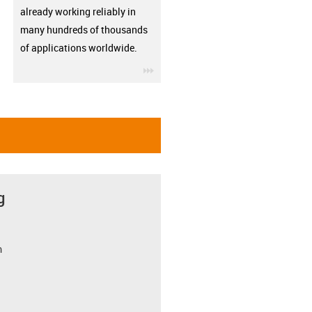
already working reliably in
many hundreds of thousands
of applications worldwide.
igus-icon-3arrow
g
m