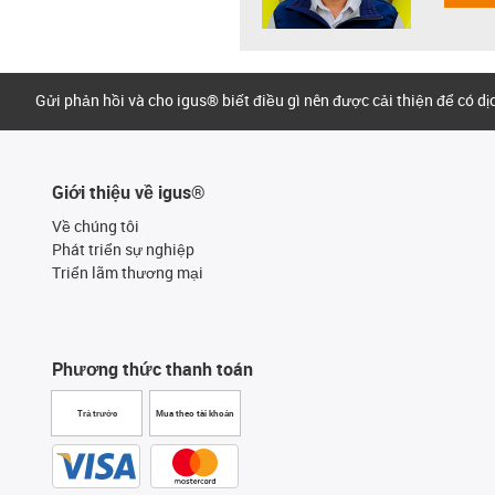
Gửi phản hồi và cho igus® biết điều gì nên được cải thiện để có d
Giới thiệu về igus®
Về chúng tôi
Phát triển sự nghiệp
Triển lãm thương mại
Phương thức thanh toán
Trả trước
Mua theo tài khoản