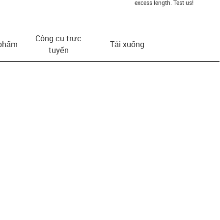
excess length. Test us!
Công cụ trực
 phẩm
Tải xuống
tuyến