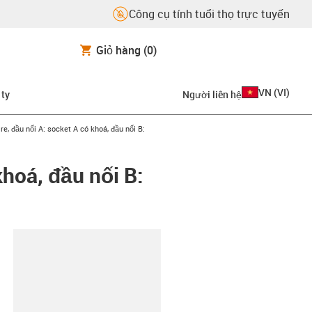
Công cụ tính tuổi thọ trực tuyến
Giỏ hàng
(0)
VN
(
VI
)
 ty
Người liên hệ
re, đầu nối A: socket A có khoá, đầu nối B:
khoá, đầu nối B:
copy-clipboard