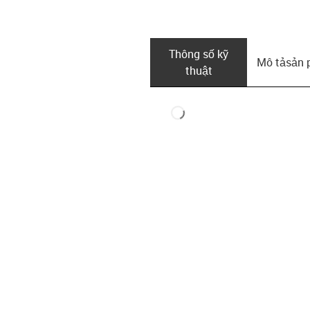
Thông số kỹ
Mô tả­sản
thuật