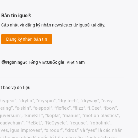
Bản tin igus®
Cập nhật và đăng ký nhận newsletter từ igus® tại đây.
Đăng ký nhận bản tin
Ngôn ngữ:
Tiếng Việt
Quốc gia:
Việt Nam
t bảo vệ dữ liệu
rygear”, “drylin”, “dryspin”, “dry-tech”, “dryway”, “easy
”, “e-skin”, “e-spool”, “fixflex”, “flizz”, “i.Cee”, “ibow”,
 “iguversum”, “kineKIT”, “kopla”, “manus”, “motion plastics”,
readychain”, “ReBeL”, “ReCyycle”, “reguse”, “robolink”,
moves, igus improves”, “xirodur”, “xiros” và “yes” là các nhãn
 khu vực pháp lý quốc tế trên toàn cầu. Danh sách này