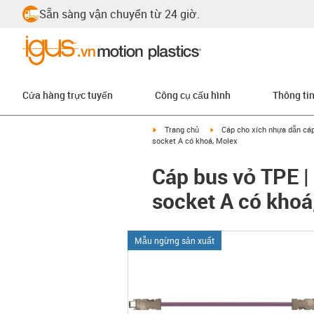
Sẵn sàng vận chuyển từ 24 giờ.
Cửa hàng trực tuyến
Công cụ cấu hình
Thông ti
igus-icon-arrow-right
igus-icon-arrow-right
Trang chủ
Cáp cho xích nhựa dẫn cá
socket A có khoá, Molex
Cáp bus vỏ TPE | 
socket A có khoá
Mẫu ngừng sản xuất