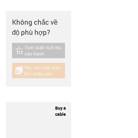
Không chắc về
độ phù hợp?
Tính toán tuổi thọ
igus-icon-lebensdauerrechner
vận hành
Yêu cầu một mẫu
igus-icon-gratismuster
thử miễn phí
Buy a
cable