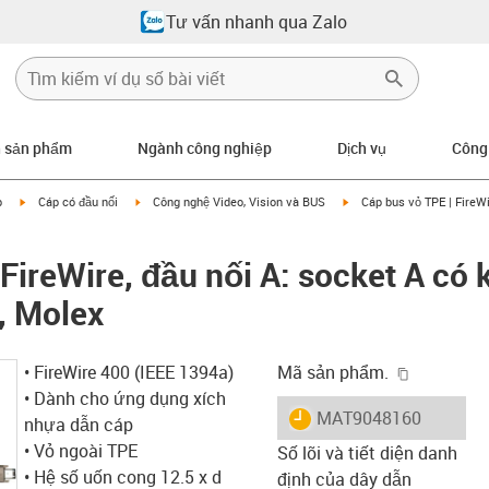
Tư vấn nhanh qua Zalo
n sản phẩm
Ngành công nghiệp
Dịch vụ
Công
igus-icon-arrow-right
igus-icon-arrow-right
igus-icon-arrow-right
p
Cáp có đầu nối
Công nghệ Video, Vision và BUS
Cáp bus vỏ TPE | FireWi
FireWire, đầu nối A: socket A có 
, Molex
igus-icon-
• FireWire 400 (IEEE 1394a)
Mã sản phẩm.
• Dành cho ứng dụng xích
igus-icon-lieferzeit
MAT9048160
nhựa dẫn cáp
• Vỏ ngoài TPE
Số lõi và tiết diện danh
• Hệ số uốn cong 12.5 x d
định của dây dẫn