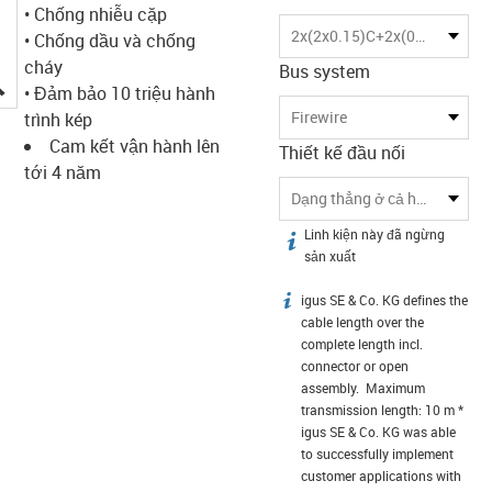
• Chống nhiễu cặp
2x(2x0.15)C+2x(0.34)C
• Chống dầu và chống
cháy
Bus system
igus-icon-lupe
• Đảm bảo 10 triệu hành
Firewire
trình kép
Cam kết vận hành lên
Thiết kế đầu nối
tới 4 năm
Dạng thẳng ở cả hai đầu
Linh kiện này đã ngừng
igus-icon-info
sản xuất
igus SE & Co. KG defines the
igus-icon-info
cable length over the
complete length incl.
connector or open
assembly. Maximum
transmission length: 10 m *
igus SE & Co. KG was able
to successfully implement
customer applications with