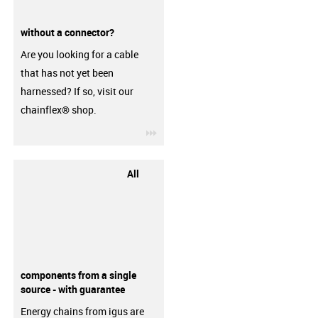
without a connector?
Are you looking for a cable
that has not yet been
harnessed? If so, visit our
chainflex® shop.
igus-icon-3arrow
All
components from a single
source - with guarantee
Energy chains from igus are