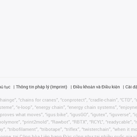
hủ tục
Thông tin pháp lý (Imprint)
Điều khoản và Điều kiện
Cài đặ
ainge”, “chains for cranes”, “conprotect”, “cradle-chain”, “CTD”, “d
teme”, “e-loop”, “energy chain”, “energy chain systems”, “enjoyneering
us improves what moves”, “igus:bike”, “igusGO”, “igutex”, “iguverse”,
“polymore”, “print2mold”, “Rawbot”, “RBTX”, “RCYL”, “readycable”, “
”, “tribofilament”, “tribotape”, “triflex”, “twisterchain”, “when it 
ogne, tại Cộng hòa Liên bang Đức cũng như tại nhiều quốc gia và