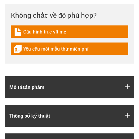
Không chắc về độ phù hợp?
Cấu hình trục vít me
igus-icon-download-plan
Yêu cầu một mẫu thử miễn phí
igus-icon-gratismuster
igus
Mô tả­sản phẩm
igus
Thông số kỹ thuật