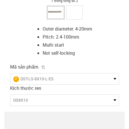
1 trong tổng số 2
Outer diameter: 4-20mm
Pitch: 2.4-100mm
Multi start
Not self-locking
igus-icon-copy-clipboard
Mã sản phẩm.
igus-icon-lieferzeit
DST-LS-8X10-L-ES
Kích thước ren
DS8X10