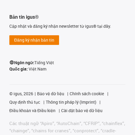
Bản tin igus®
Cập nhật và đăng ký nhận newsletter từ igus® tại đây.
Đăng ký nhận bản tin
Ngôn ngữ:
Tiếng Việt
Quốc gia:
Việt Nam
©
igus, 2026
Bảo vệ dữ liệu
Chính sách cookie
Quy định thủ tục
Thông tin pháp lý (Imprint)
Điều khoản và Điều kiện
Cài đặt bảo vệ dữ liệu
Các thuật ngữ “Apiro”, “AutoChain”, “CFRIP”, “chainflex”,
“chainge”, “chains for cranes”, “conprotect”, “cradle-