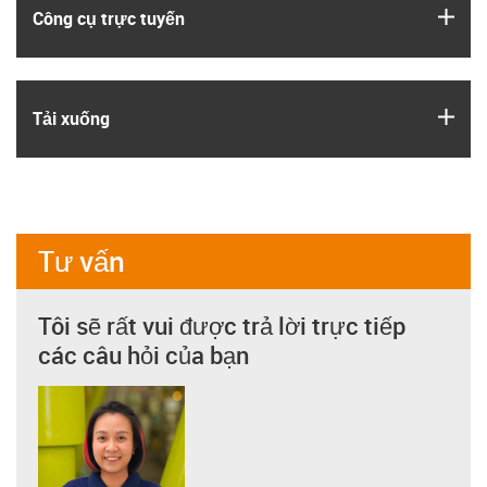
igus
Công cụ trực tuyến
igus
Tải xuống
Tư vấn
Tôi sẽ rất vui được trả lời trực tiếp
các câu hỏi của bạn