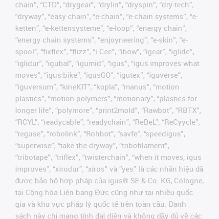
chain”, “CTD”, “drygear”, “drylin”, “dryspin”, “dry-tech”,
“dryway”, “easy chain”, “e-chain”, “e-chain systems”, “e-
ketten”, “e-kettensysteme”, “e-loop”, “energy chain”,
“energy chain systems”, “enjoyneering”, “e-skin”, “e-
spool”, “fixflex”, “flizz”, “i.Cee”, “ibow”, “igear”, “iglide”,
“iglidur”, “igubal”, “igumid”, “igus”, “igus improves what
moves”, “igus:bike”, “igusGO”, “igutex”, “iguverse”,
“iguversum”, “kineKIT”, “kopla”, “manus”, “motion
plastics”, “motion polymers”, “motionary”, “plastics for
longer life”, “polymore”, “print2mold”, “Rawbot”, “RBTX”,
“RCYL”, “readycable”, “readychain”, “ReBeL”, “ReCyycle”,
“reguse”, “robolink”, “Rohbot”, “savfe”, “speedigus”,
“superwise”, “take the dryway”, “tribofilament”,
“tribotape”, “triflex”, “twisterchain”, “when it moves, igus
improves”, “xirodur”, “xiros” và “yes” là các nhãn hiệu đã
được bảo hộ hợp pháp của igus® SE & Co. KG, Cologne,
tại Cộng hòa Liên bang Đức cũng như tại nhiều quốc
gia và khu vực pháp lý quốc tế trên toàn cầu. Danh
sách này chỉ mang tính đại diện và không đầy đủ về các