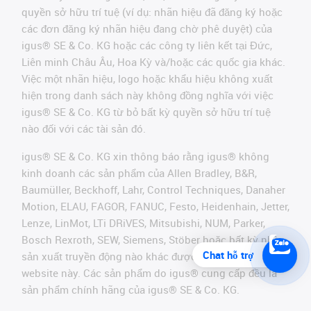
quyền sở hữu trí tuệ (ví dụ: nhãn hiệu đã đăng ký hoặc
các đơn đăng ký nhãn hiệu đang chờ phê duyệt) của
igus® SE & Co. KG hoặc các công ty liên kết tại Đức,
Liên minh Châu Âu, Hoa Kỳ và/hoặc các quốc gia khác.
Việc một nhãn hiệu, logo hoặc khẩu hiệu không xuất
hiện trong danh sách này không đồng nghĩa với việc
igus® SE & Co. KG từ bỏ bất kỳ quyền sở hữu trí tuệ
nào đối với các tài sản đó.
igus® SE & Co. KG xin thông báo rằng igus® không
kinh doanh các sản phẩm của Allen Bradley, B&R,
Baumüller, Beckhoff, Lahr, Control Techniques, Danaher
Motion, ELAU, FAGOR, FANUC, Festo, Heidenhain, Jetter,
Lenze, LinMot, LTi DRiVES, Mitsubishi, NUM, Parker,
Bosch Rexroth, SEW, Siemens, Stöber hoặc bất kỳ nhà
Chat hỗ trợ
sản xuất truyền động nào khác được đề cập trên
website này. Các sản phẩm do igus® cung cấp đều là
sản phẩm chính hãng của igus® SE & Co. KG.