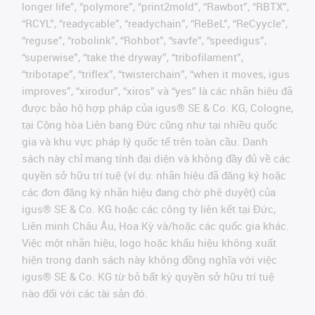
longer life”, “polymore”, “print2mold”, “Rawbot”, “RBTX”,
“RCYL”, “readycable”, “readychain”, “ReBeL”, “ReCyycle”,
“reguse”, “robolink”, “Rohbot”, “savfe”, “speedigus”,
“superwise”, “take the dryway”, “tribofilament”,
“tribotape”, “triflex”, “twisterchain”, “when it moves, igus
improves”, “xirodur”, “xiros” và “yes” là các nhãn hiệu đã
được bảo hộ hợp pháp của igus® SE & Co. KG, Cologne,
tại Cộng hòa Liên bang Đức cũng như tại nhiều quốc
gia và khu vực pháp lý quốc tế trên toàn cầu. Danh
sách này chỉ mang tính đại diện và không đầy đủ về các
quyền sở hữu trí tuệ (ví dụ: nhãn hiệu đã đăng ký hoặc
các đơn đăng ký nhãn hiệu đang chờ phê duyệt) của
igus® SE & Co. KG hoặc các công ty liên kết tại Đức,
Liên minh Châu Âu, Hoa Kỳ và/hoặc các quốc gia khác.
Việc một nhãn hiệu, logo hoặc khẩu hiệu không xuất
hiện trong danh sách này không đồng nghĩa với việc
igus® SE & Co. KG từ bỏ bất kỳ quyền sở hữu trí tuệ
nào đối với các tài sản đó.