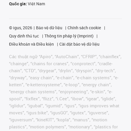
Quốc gia:
Việt Nam
©
igus, 2026
Bảo vệ dữ liệu
Chính sách cookie
Quy định thủ tục
Thông tin pháp lý (Imprint)
Điều khoản và Điều kiện
Cài đặt bảo vệ dữ liệu
Các thuật ngữ “Apiro”, “AutoChain”, “CFRIP”, “chainflex”,
“chainge”, “chains for cranes”, “conprotect”, “cradle-
chain”, “CTD”, “drygear”, “drylin”, “dryspin”, “dry-tech”,
“dryway”, “easy chain”, “e-chain”, “e-chain systems”, “e-
ketten”, “e-kettensysteme”, “e-loop”, “energy chain”,
“energy chain systems”, “enjoyneering”, “e-skin”, “e-
spool”, “fixflex”, “flizz”, “i.Cee”, “ibow”, “igear”, “iglide”,
“iglidur”, “igubal”, “igumid”, “igus”, “igus improves what
moves”, “igus:bike”, “igusGO”, “igutex”, “iguverse”,
“iguversum”, “kineKIT”, “kopla”, “manus”, “motion
plastics”, “motion polymers”, “motionary”, “plastics for