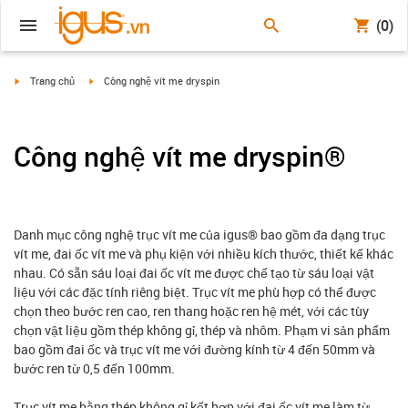
(0)
igus-icon-arrow-right
igus-icon-arrow-right
Trang chủ
Công nghệ vít me dryspin
Công nghệ vít me dryspin®
Danh mục công nghệ trục vít me của igus® bao gồm đa dạng trục
vít me, đai ốc vít me và phụ kiện với nhiều kích thước, thiết kế khác
nhau. Có sẵn sáu loại đai ốc vít me được chế tạo từ sáu loại vật
liệu với các đặc tính riêng biệt. Trục vít me phù hợp có thể được
chọn theo bước ren cao, ren thang hoặc ren hệ mét, với các tùy
chọn vật liệu gồm thép không gỉ, thép và nhôm. Phạm vi sản phẩm
bao gồm đai ốc và trục vít me với đường kính từ 4 đến 50mm và
bước ren từ 0,5 đến 100mm.
Trục vít me bằng thép không gỉ kết hợp với đai ốc vít me làm từ