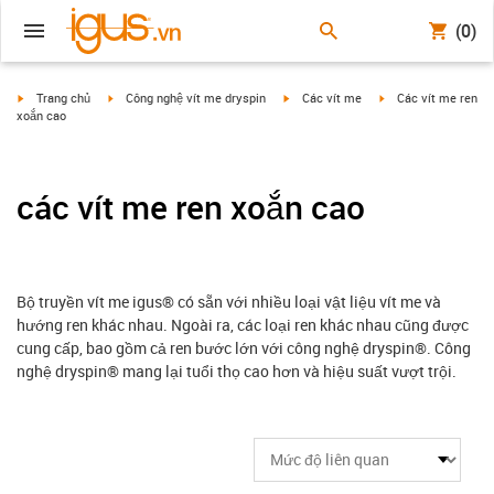
(0)
igus-icon-arrow-right
igus-icon-arrow-right
igus-icon-arrow-right
igus-icon-arrow-righ
Trang chủ
Công nghệ vít me dryspin
Các vít me
Các vít me ren
xoắn cao
các vít me ren xoắn cao
Bộ truyền vít me igus® có sẵn với nhiều loại vật liệu vít me và
hướng ren khác nhau. Ngoài ra, các loại ren khác nhau cũng được
cung cấp, bao gồm cả ren bước lớn với công nghệ dryspin®. Công
nghệ dryspin® mang lại tuổi thọ cao hơn và hiệu suất vượt trội.