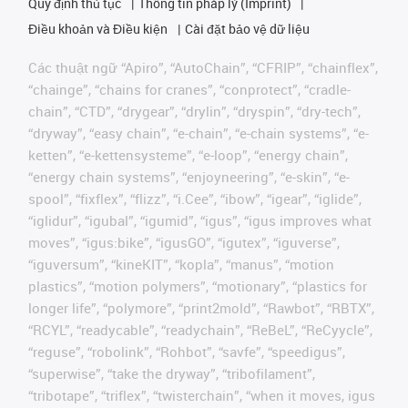
Quy định thủ tục
Thông tin pháp lý (Imprint)
Điều khoản và Điều kiện
Cài đặt bảo vệ dữ liệu
Các thuật ngữ “Apiro”, “AutoChain”, “CFRIP”, “chainflex”,
“chainge”, “chains for cranes”, “conprotect”, “cradle-
chain”, “CTD”, “drygear”, “drylin”, “dryspin”, “dry-tech”,
“dryway”, “easy chain”, “e-chain”, “e-chain systems”, “e-
ketten”, “e-kettensysteme”, “e-loop”, “energy chain”,
“energy chain systems”, “enjoyneering”, “e-skin”, “e-
spool”, “fixflex”, “flizz”, “i.Cee”, “ibow”, “igear”, “iglide”,
“iglidur”, “igubal”, “igumid”, “igus”, “igus improves what
moves”, “igus:bike”, “igusGO”, “igutex”, “iguverse”,
“iguversum”, “kineKIT”, “kopla”, “manus”, “motion
plastics”, “motion polymers”, “motionary”, “plastics for
longer life”, “polymore”, “print2mold”, “Rawbot”, “RBTX”,
“RCYL”, “readycable”, “readychain”, “ReBeL”, “ReCyycle”,
“reguse”, “robolink”, “Rohbot”, “savfe”, “speedigus”,
“superwise”, “take the dryway”, “tribofilament”,
“tribotape”, “triflex”, “twisterchain”, “when it moves, igus