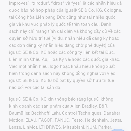
improves”, “xirodur”, “xiros” và “yes” là các nhãn hiệu đã
được bảo hộ hợp pháp của igus® SE & Co. KG, Cologne,
tại Cộng hòa Liên bang Đức cũng như tại nhiều quốc
gia và khu vực pháp lý quốc tế trên toàn cầu. Danh
sách này chỉ mang tính đại diện và không đầy đủ về các
quyền sở hữu trí tuệ (ví dụ: nhãn hiệu đã đăng ký hoặc
các đơn đăng ký nhãn hiệu đang chờ phê duyệt) của
igus® SE & Co. KG hoặc các công ty liên kết tại Đức,
Liên minh Châu Âu, Hoa Kỳ và/hoặc các quốc gia khác.
Việc một nhãn hiệu, logo hoặc khẩu hiệu không xuất
hiện trong danh sách này không đồng nghĩa với việc
igus® SE & Co. KG từ bỏ bất kỳ quyền sở hữu trí tuệ
nào đối với các tài sản đó.
igus® SE & Co. KG xin thông báo rằng igus® không
kinh doanh các sản phẩm của Allen Bradley, B&R,
Baumüller, Beckhoff, Lahr, Control Techniques, Danaher
Motion, ELAU, FAGOR, FANUC, Festo, Heidenhain, Jetter,
Lenze, LinMot, LTi DRiVES, Mitsubishi, NUM, Parker,