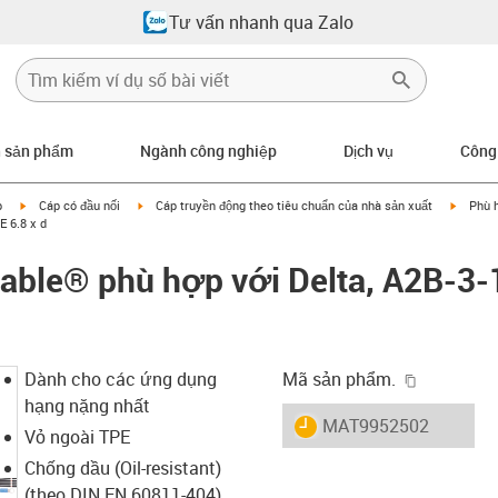
Tư vấn nhanh qua Zalo
n sản phẩm
Ngành công nghiệp
Dịch vụ
Công
igus-icon-arrow-right
igus-icon-arrow-right
igus-ic
p
Cáp có đầu nối
Cáp truyền động theo tiêu chuẩn của nhà sản xuất
Phù h
E 6.8 x d
able® phù hợp với Delta, A2B-3-
igus-icon-
Dành cho các ứng dụng
Mã sản phẩm.
hạng nặng nhất
igus-icon-lieferzeit
MAT9952502
Vỏ ngoài TPE
Chống dầu (Oil-resistant)
(theo DIN EN 60811-404),