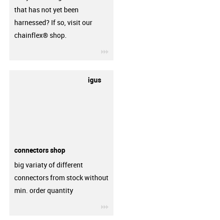
that has not yet been
harnessed? If so, visit our
chainflex® shop.
igus-icon-3arrow
igus
connectors shop
big variaty of different
connectors from stock without
min. order quantity
igus-icon-3arrow