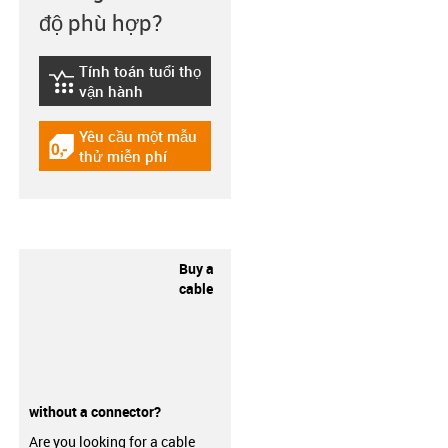
độ phù hợp?
Tính toán tuổi thọ
igus-icon-lebensdauerrechner
vận hành
Yêu cầu một mẫu
igus-icon-gratismuster
thử miễn phí
Buy a
cable
without a connector?
Are you looking for a cable