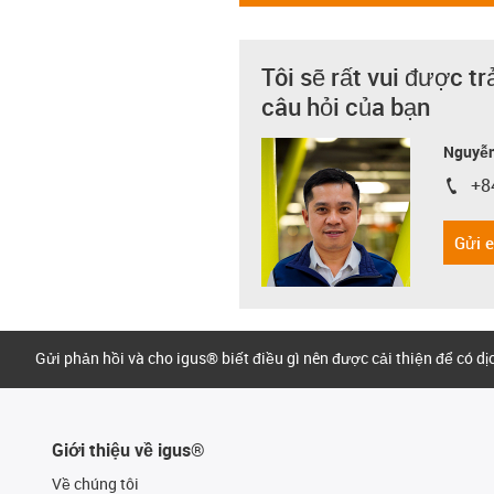
Tôi sẽ rất vui được tr
câu hỏi của bạn
Nguyễn
+8
igus-i
Gửi 
Gửi phản hồi và cho igus® biết điều gì nên được cải thiện để có d
Giới thiệu về igus®
Về chúng tôi