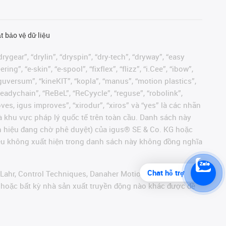
t bảo vệ dữ liệu
rygear”, “drylin”, “dryspin”, “dry-tech”, “dryway”, “easy
”, “e-skin”, “e-spool”, “fixflex”, “flizz”, “i.Cee”, “ibow”,
 “iguversum”, “kineKIT”, “kopla”, “manus”, “motion plastics”,
readychain”, “ReBeL”, “ReCyycle”, “reguse”, “robolink”,
moves, igus improves”, “xirodur”, “xiros” và “yes” là các nhãn
 khu vực pháp lý quốc tế trên toàn cầu. Danh sách này
ãn hiệu đang chờ phê duyệt) của igus® SE & Co. KG hoặc
hiệu không xuất hiện trong danh sách này không đồng nghĩa
Chat hỗ trợ
 Lahr, Control Techniques, Danaher Motion, ELAU, FAGOR,
r hoặc bất kỳ nhà sản xuất truyền động nào khác được đề