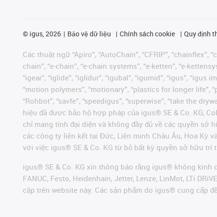
©
igus, 2026
Bảo vệ dữ liệu
Chính sách cookie
Quy định t
Các thuật ngữ “Apiro”, “AutoChain”, “CFRIP”, “chainflex”, “ch
chain”, “e-chain”, “e-chain systems”, “e-ketten”, “e-kettensys
“igear”, “iglide”, “iglidur”, “igubal”, “igumid”, “igus”, “ig
“motion polymers”, “motionary”, “plastics for longer life”, 
“Rohbot”, “savfe”, “speedigus”, “superwise”, “take the dryway
hiệu đã được bảo hộ hợp pháp của igus® SE & Co. KG, Col
chỉ mang tính đại diện và không đầy đủ về các quyền sở h
các công ty liên kết tại Đức, Liên minh Châu Âu, Hoa Kỳ 
với việc igus® SE & Co. KG từ bỏ bất kỳ quyền sở hữu trí t
igus® SE & Co. KG xin thông báo rằng igus® không kinh d
FANUC, Festo, Heidenhain, Jetter, Lenze, LinMot, LTi DRi
cập trên website này. Các sản phẩm do igus® cung cấp đ