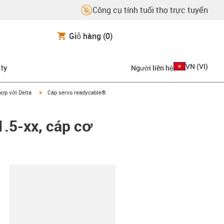
Công cụ tính tuổi thọ trực tuyến
Giỏ hàng
(0)
VN
(
VI
)
 ty
Người liên hệ
on-arrow-right
igus-icon-arrow-right
ợp với Delta
Cáp servo readycable®
1.5-xx, cáp cơ
copy-clipboard