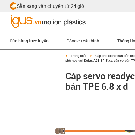
Sẵn sàng vận chuyển từ 24 giờ.
Cửa hàng trực tuyến
Công cụ cấu hình
Thông ti
igus-icon-arrow-right
igus-icon-arrow-right
Trang chủ
Cáp cho xích nhựa dẫn cá
phù hợp với Delta, A2B-3-1.5-xx, cáp cơ bản TP
Cáp servo readyc
bản TPE 6.8 x d