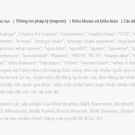
hủ tục
Thông tin pháp lý (Imprint)
Điều khoản và Điều kiện
Cài đặ
ainge”, “chains for cranes”, “conprotect”, “cradle-chain”, “CTD”, “d
teme”, “e-loop”, “energy chain”, “energy chain systems”, “enjoyneering
us improves what moves”, “igus:bike”, “igusGO”, “igutex”, “iguverse”,
“polymore”, “print2mold”, “Rawbot”, “RBTX”, “RCYL”, “readycable”, “
”, “tribofilament”, “tribotape”, “triflex”, “twisterchain”, “when it 
ogne, tại Cộng hòa Liên bang Đức cũng như tại nhiều quốc gia và
ữu trí tuệ (ví dụ: nhãn hiệu đã đăng ký hoặc các đơn đăng ký nh
và/hoặc các quốc gia khác. Việc một nhãn hiệu, logo hoặc khẩu 
uệ nào đối với các tài sản đó.
oanh các sản phẩm của Allen Bradley, B&R, Baumüller, Beckhoff,
VES, Mitsubishi, NUM, Parker, Bosch Rexroth, SEW, Siemens, Stöbe
ều là sản phẩm chính hãng của igus® SE & Co. KG.