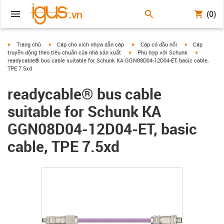
(0)
igus-icon-arrow-right
igus-icon-arrow-right
igus-icon-arrow-right
igus-icon-arrow
Trang chủ
Cáp cho xích nhựa dẫn cáp
Cáp có đầu nối
Cáp
igus-icon-arrow-right
igus-icon-
truyền động theo tiêu chuẩn của nhà sản xuất
Phù hợp với Schunk
readycable® bus cable suitable for Schunk KA GGN08D04-12D04-ET, basic cable,
TPE 7.5xd
readycable® bus cable
suitable for Schunk KA
GGN08D04-12D04-ET, basic
cable, TPE 7.5xd