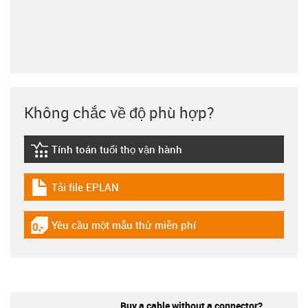
Không chắc về độ phù hợp?
Tính toán tuổi thọ vận hành
igus-icon-lebensdauerrechner
Tải file EPLAN
igus-icon-download-plan
Yêu cầu một mẫu thử miễn phí
igus-icon-gratismuster
Buy a cable without a connector?