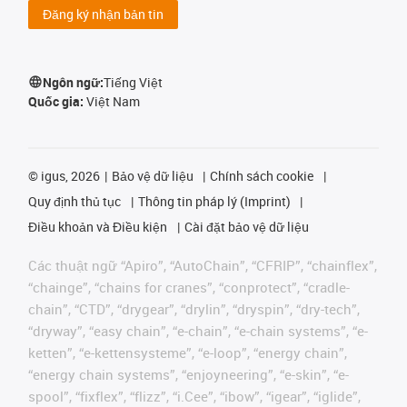
Đăng ký nhận bản tin
Ngôn ngữ:
Tiếng Việt
Quốc gia:
Việt Nam
©
igus, 2026
Bảo vệ dữ liệu
Chính sách cookie
Quy định thủ tục
Thông tin pháp lý (Imprint)
Điều khoản và Điều kiện
Cài đặt bảo vệ dữ liệu
Các thuật ngữ “Apiro”, “AutoChain”, “CFRIP”, “chainflex”,
“chainge”, “chains for cranes”, “conprotect”, “cradle-
chain”, “CTD”, “drygear”, “drylin”, “dryspin”, “dry-tech”,
“dryway”, “easy chain”, “e-chain”, “e-chain systems”, “e-
ketten”, “e-kettensysteme”, “e-loop”, “energy chain”,
“energy chain systems”, “enjoyneering”, “e-skin”, “e-
spool”, “fixflex”, “flizz”, “i.Cee”, “ibow”, “igear”, “iglide”,