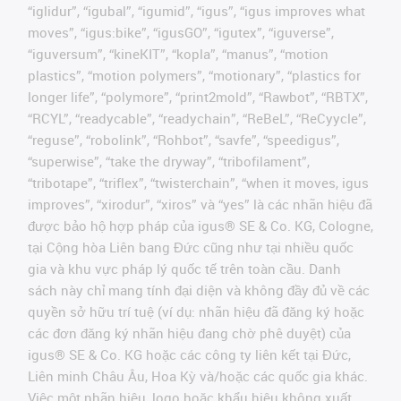
“iglidur”, “igubal”, “igumid”, “igus”, “igus improves what
moves”, “igus:bike”, “igusGO”, “igutex”, “iguverse”,
“iguversum”, “kineKIT”, “kopla”, “manus”, “motion
plastics”, “motion polymers”, “motionary”, “plastics for
longer life”, “polymore”, “print2mold”, “Rawbot”, “RBTX”,
“RCYL”, “readycable”, “readychain”, “ReBeL”, “ReCyycle”,
“reguse”, “robolink”, “Rohbot”, “savfe”, “speedigus”,
“superwise”, “take the dryway”, “tribofilament”,
“tribotape”, “triflex”, “twisterchain”, “when it moves, igus
improves”, “xirodur”, “xiros” và “yes” là các nhãn hiệu đã
được bảo hộ hợp pháp của igus® SE & Co. KG, Cologne,
tại Cộng hòa Liên bang Đức cũng như tại nhiều quốc
gia và khu vực pháp lý quốc tế trên toàn cầu. Danh
sách này chỉ mang tính đại diện và không đầy đủ về các
quyền sở hữu trí tuệ (ví dụ: nhãn hiệu đã đăng ký hoặc
các đơn đăng ký nhãn hiệu đang chờ phê duyệt) của
igus® SE & Co. KG hoặc các công ty liên kết tại Đức,
Liên minh Châu Âu, Hoa Kỳ và/hoặc các quốc gia khác.
Việc một nhãn hiệu, logo hoặc khẩu hiệu không xuất