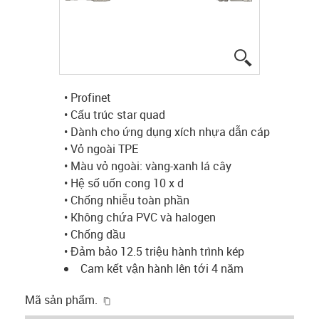
igus-icon-lup
• Profinet
• Cấu trúc star quad
• Dành cho ứng dụng xích nhựa dẫn cáp
• Vỏ ngoài TPE
• Màu vỏ ngoài: vàng-xanh lá cây
• Hệ số uốn cong 10 x d
• Chống nhiễu toàn phần
• Không chứa PVC và halogen
• Chống dầu
• Đảm bảo 12.5 triệu hành trình kép
Cam kết vận hành lên tới 4 năm
igus-icon-copy-clipboard
Mã sản phẩm.