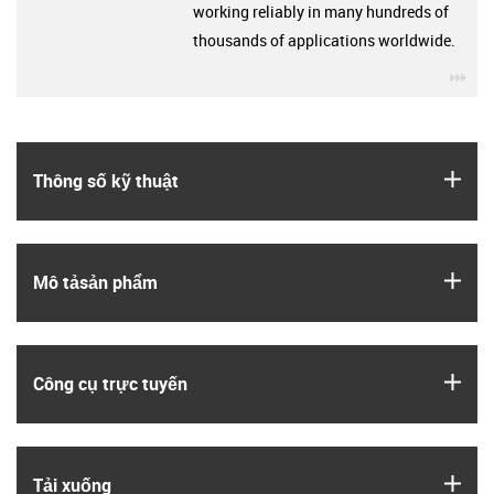
working reliably in many hundreds of
thousands of applications worldwide.
igu
igus
Thông số kỹ thuật
igus
Mô tả­sản phẩm
igus
Công cụ trực tuyến
igus
Tải xuống