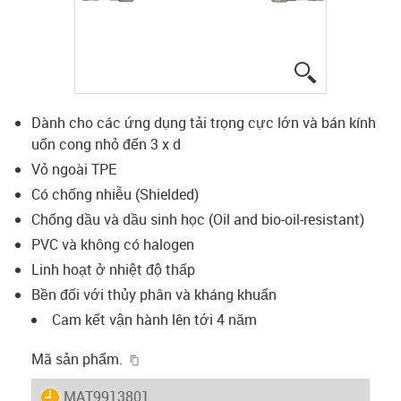
igus-icon-lup
Dành cho các ứng dụng tải trọng cực lớn và bán kính
uốn cong nhỏ đến 3 x d
Vỏ ngoài TPE
Có chống nhiễu (Shielded)
Chống dầu và dầu sinh học (Oil and bio-oil-resistant)
PVC và không có halogen
Linh hoạt ở nhiệt độ thấp
Bền đối với thủy phân và kháng khuẩn
Cam kết vận hành lên tới 4 năm
igus-icon-copy-clipboard
Mã sản phẩm.
igus-icon-lieferzeit
MAT9913801