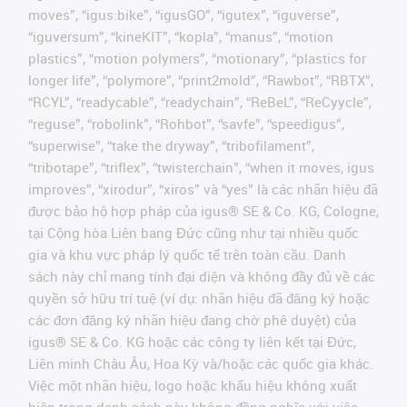
moves”, “igus:bike”, “igusGO”, “igutex”, “iguverse”,
“iguversum”, “kineKIT”, “kopla”, “manus”, “motion
plastics”, “motion polymers”, “motionary”, “plastics for
longer life”, “polymore”, “print2mold”, “Rawbot”, “RBTX”,
“RCYL”, “readycable”, “readychain”, “ReBeL”, “ReCyycle”,
“reguse”, “robolink”, “Rohbot”, “savfe”, “speedigus”,
“superwise”, “take the dryway”, “tribofilament”,
“tribotape”, “triflex”, “twisterchain”, “when it moves, igus
improves”, “xirodur”, “xiros” và “yes” là các nhãn hiệu đã
được bảo hộ hợp pháp của igus® SE & Co. KG, Cologne,
tại Cộng hòa Liên bang Đức cũng như tại nhiều quốc
gia và khu vực pháp lý quốc tế trên toàn cầu. Danh
sách này chỉ mang tính đại diện và không đầy đủ về các
quyền sở hữu trí tuệ (ví dụ: nhãn hiệu đã đăng ký hoặc
các đơn đăng ký nhãn hiệu đang chờ phê duyệt) của
igus® SE & Co. KG hoặc các công ty liên kết tại Đức,
Liên minh Châu Âu, Hoa Kỳ và/hoặc các quốc gia khác.
Việc một nhãn hiệu, logo hoặc khẩu hiệu không xuất
hiện trong danh sách này không đồng nghĩa với việc