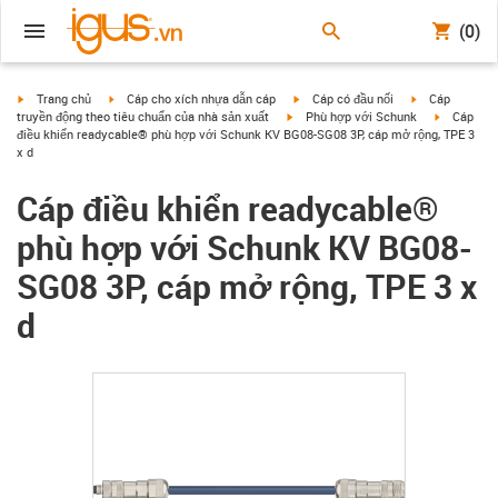
(0)
igus-icon-arrow-right
igus-icon-arrow-right
igus-icon-arrow-right
igus-icon-arrow
Trang chủ
Cáp cho xích nhựa dẫn cáp
Cáp có đầu nối
Cáp
igus-icon-arrow-right
igus-icon-
truyền động theo tiêu chuẩn của nhà sản xuất
Phù hợp với Schunk
Cáp
điều khiển readycable® phù hợp với Schunk KV BG08-SG08 3P, cáp mở rộng, TPE 3
x d
Cáp điều khiển readycable®
phù hợp với Schunk KV BG08-
SG08 3P, cáp mở rộng, TPE 3 x
d