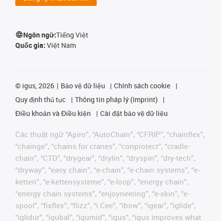
Ngôn ngữ:
Tiếng Việt
Quốc gia:
Việt Nam
©
igus, 2026
Bảo vệ dữ liệu
Chính sách cookie
Quy định thủ tục
Thông tin pháp lý (Imprint)
Điều khoản và Điều kiện
Cài đặt bảo vệ dữ liệu
Các thuật ngữ “Apiro”, “AutoChain”, “CFRIP”, “chainflex”,
“chainge”, “chains for cranes”, “conprotect”, “cradle-
chain”, “CTD”, “drygear”, “drylin”, “dryspin”, “dry-tech”,
“dryway”, “easy chain”, “e-chain”, “e-chain systems”, “e-
ketten”, “e-kettensysteme”, “e-loop”, “energy chain”,
“energy chain systems”, “enjoyneering”, “e-skin”, “e-
spool”, “fixflex”, “flizz”, “i.Cee”, “ibow”, “igear”, “iglide”,
“iglidur”, “igubal”, “igumid”, “igus”, “igus improves what