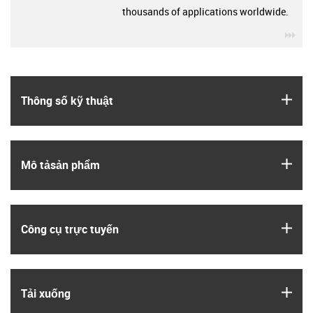
thousands of applications worldwide.
igu
igus
Thông số kỹ thuật
igus
Mô tả­sản phẩm
igus
Công cụ trực tuyến
igus
Tải xuống