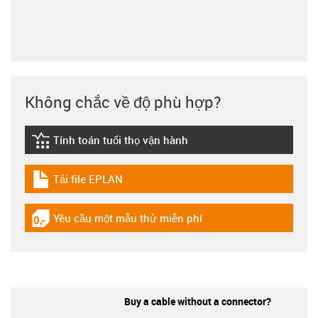
Không chắc về độ phù hợp?
Tính toán tuổi thọ vận hành
igus-icon-lebensdauerrechner
Tải file EPLAN
igus-icon-download-plan
Yêu cầu một mẫu thử miễn phí
igus-icon-gratismuster
Buy a cable without a connector?