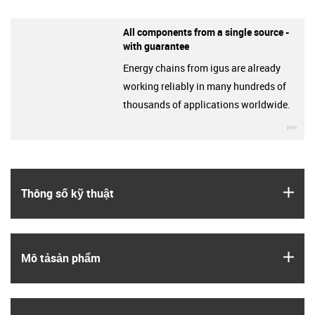
All components from a single source -
with guarantee
Energy chains from igus are already
working reliably in many hundreds of
thousands of applications worldwide.
igu
igus
Thông số kỹ thuật
igus
Mô tả­sản phẩm