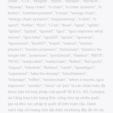
chain”, “CTD”, “drygear”, “drylin”, “dryspin”, “dry-tech”,
“dryway”, “easy chain”, “e-chain”, “e-chain systems”, “e-
ketten”, “e-kettensysteme”, “e-loop”, “energy chain”,
“energy chain systems”, “enjoyneering”, “e-skin”, “e-
spool”, “fixflex”, “flizz”, “i.Cee”, “ibow”, “igear”, “iglide”,
“iglidur”, “igubal”, “igumid”, “igus”, “igus improves what
moves”, “igus:bike”, “igusGO”, “igutex”, “iguverse”,
“iguversum”, “kineKIT”, “kopla”, “manus”, “motion
plastics”, “motion polymers”, “motionary”, “plastics for
longer life”, “polymore”, “print2mold”, “Rawbot”, “RBTX”,
“RCYL”, “readycable”, “readychain”, “ReBeL”, “ReCyycle”,
“reguse”, “robolink”, “Rohbot”, “savfe”, “speedigus”,
“superwise”, “take the dryway”, “tribofilament”,
“tribotape”, “triflex”, “twisterchain”, “when it moves, igus
improves”, “xirodur”, “xiros” và “yes” là các nhãn hiệu đã
được bảo hộ hợp pháp của igus® SE & Co. KG, Cologne,
tại Cộng hòa Liên bang Đức cũng như tại nhiều quốc
gia và khu vực pháp lý quốc tế trên toàn cầu. Danh
sách này chỉ mang tính đại diện và không đầy đủ về các