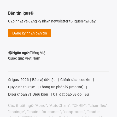
Bản tin igus®
Cập nhật và đăng ký nhận newsletter từ igus® tại đây.
Đăng ký nhận bản tin
Ngôn ngữ:
Tiếng Việt
Quốc gia:
Việt Nam
©
igus, 2026
Bảo vệ dữ liệu
Chính sách cookie
Quy định thủ tục
Thông tin pháp lý (Imprint)
Điều khoản và Điều kiện
Cài đặt bảo vệ dữ liệu
Các thuật ngữ “Apiro”, “AutoChain”, “CFRIP”, “chainflex”,
“chainge”, “chains for cranes”, “conprotect”, “cradle-