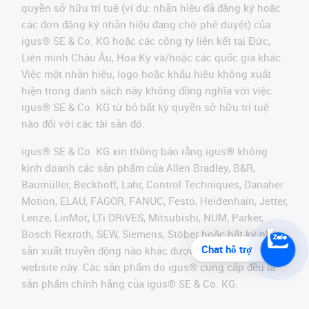
quyền sở hữu trí tuệ (ví dụ: nhãn hiệu đã đăng ký hoặc
các đơn đăng ký nhãn hiệu đang chờ phê duyệt) của
igus® SE & Co. KG hoặc các công ty liên kết tại Đức,
Liên minh Châu Âu, Hoa Kỳ và/hoặc các quốc gia khác.
Việc một nhãn hiệu, logo hoặc khẩu hiệu không xuất
hiện trong danh sách này không đồng nghĩa với việc
igus® SE & Co. KG từ bỏ bất kỳ quyền sở hữu trí tuệ
nào đối với các tài sản đó.
igus® SE & Co. KG xin thông báo rằng igus® không
kinh doanh các sản phẩm của Allen Bradley, B&R,
Baumüller, Beckhoff, Lahr, Control Techniques, Danaher
Motion, ELAU, FAGOR, FANUC, Festo, Heidenhain, Jetter,
Lenze, LinMot, LTi DRiVES, Mitsubishi, NUM, Parker,
Bosch Rexroth, SEW, Siemens, Stöber hoặc bất kỳ nhà
Chat hỗ trợ
sản xuất truyền động nào khác được đề cập trên
website này. Các sản phẩm do igus® cung cấp đều là
sản phẩm chính hãng của igus® SE & Co. KG.