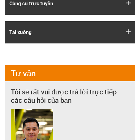
igus
Công cụ trực tuyến
igus
Tải xuống
Tư vấn
Tôi sẽ rất vui được trả lời trực tiếp
các câu hỏi của bạn