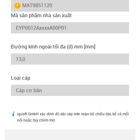
igus-icon-lieferzeit
MAT9851120
Mã sản phẩm nhà sản xuất
Đường kính ngoài tối đa (d) mm [mm]
Loại cáp
igus® GmbH xác định độ dài cáp trên toàn bộ chiều dài, kể cả mối
igus-icon-info
nối hoặc tùy chỉnh mờ.