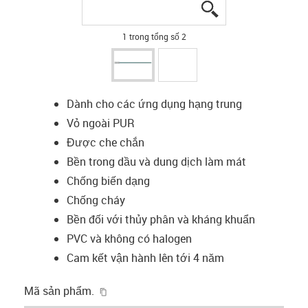
igus-icon-lupe
igus-icon-lupe
1 trong tổng số 2
Dành cho các ứng dụng hạng trung
Vỏ ngoài PUR
Được che chắn
Bền trong dầu và dung dịch làm mát
Chống biến dạng
Chống cháy
Bền đối với thủy phân và kháng khuẩn
PVC và không có halogen
Cam kết vận hành lên tới 4 năm
igus-icon-copy-clipboard
Mã sản phẩm.