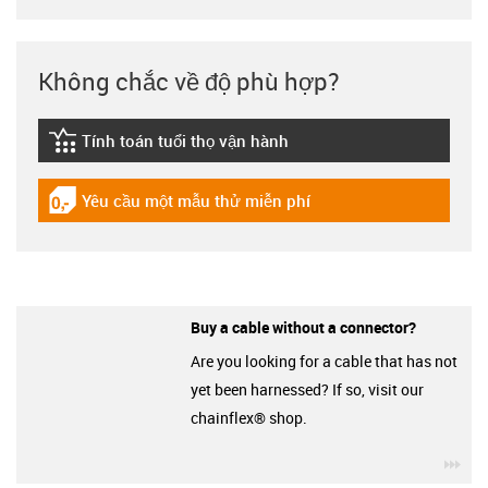
Không chắc về độ phù hợp?
Tính toán tuổi thọ vận hành
igus-icon-lebensdauerrechner
Yêu cầu một mẫu thử miễn phí
igus-icon-gratismuster
Buy a cable without a connector?
Are you looking for a cable that has not
yet been harnessed? If so, visit our
chainflex® shop.
igu