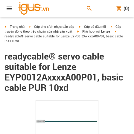
(0)
igus-icon-arrow-right
igus-icon-arrow-right
igus-icon-arrow-right
igus-icon-arrow
Trang chủ
Cáp cho xích nhựa dẫn cáp
Cáp có đầu nối
Cáp
igus-icon-arrow-right
igus-icon-ar
truyền động theo tiêu chuẩn của nhà sản xuất
Phù hợp với Lenze
readycable® servo cable suitable for Lenze EYP0012AxxxxA00P01, basic cable
PUR 10xd
readycable® servo cable
suitable for Lenze
EYP0012AxxxxA00P01, basic
cable PUR 10xd