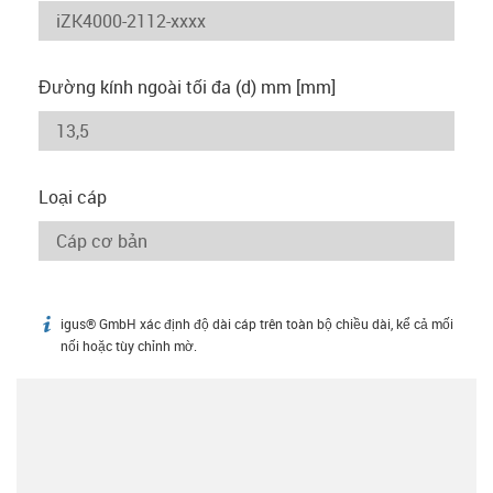
Đường kính ngoài tối đa (d) mm [mm]
Loại cáp
igus® GmbH xác định độ dài cáp trên toàn bộ chiều dài, kể cả mối
igus-icon-info
nối hoặc tùy chỉnh mờ.