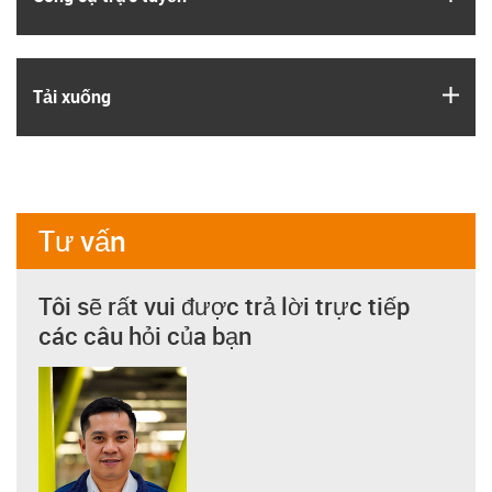
igus
Tải xuống
Tư vấn
Tôi sẽ rất vui được trả lời trực tiếp
các câu hỏi của bạn