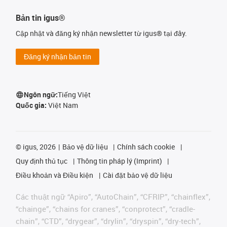
Bản tin igus®
Cập nhật và đăng ký nhận newsletter từ igus® tại đây.
Đăng ký nhận bản tin
Ngôn ngữ:
Tiếng Việt
Quốc gia:
Việt Nam
©
igus, 2026
Bảo vệ dữ liệu
Chính sách cookie
Quy định thủ tục
Thông tin pháp lý (Imprint)
Điều khoản và Điều kiện
Cài đặt bảo vệ dữ liệu
Các thuật ngữ “Apiro”, “AutoChain”, “CFRIP”, “chainflex”,
“chainge”, “chains for cranes”, “conprotect”, “cradle-
chain”, “CTD”, “drygear”, “drylin”, “dryspin”, “dry-tech”,