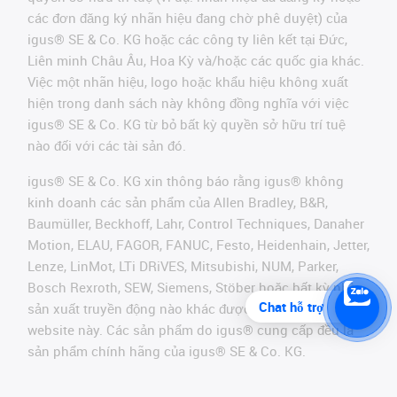
các đơn đăng ký nhãn hiệu đang chờ phê duyệt) của
igus® SE & Co. KG hoặc các công ty liên kết tại Đức,
Liên minh Châu Âu, Hoa Kỳ và/hoặc các quốc gia khác.
Việc một nhãn hiệu, logo hoặc khẩu hiệu không xuất
hiện trong danh sách này không đồng nghĩa với việc
igus® SE & Co. KG từ bỏ bất kỳ quyền sở hữu trí tuệ
nào đối với các tài sản đó.
igus® SE & Co. KG xin thông báo rằng igus® không
kinh doanh các sản phẩm của Allen Bradley, B&R,
Baumüller, Beckhoff, Lahr, Control Techniques, Danaher
Motion, ELAU, FAGOR, FANUC, Festo, Heidenhain, Jetter,
Lenze, LinMot, LTi DRiVES, Mitsubishi, NUM, Parker,
Bosch Rexroth, SEW, Siemens, Stöber hoặc bất kỳ nhà
Chat hỗ trợ
sản xuất truyền động nào khác được đề cập trên
website này. Các sản phẩm do igus® cung cấp đều là
sản phẩm chính hãng của igus® SE & Co. KG.