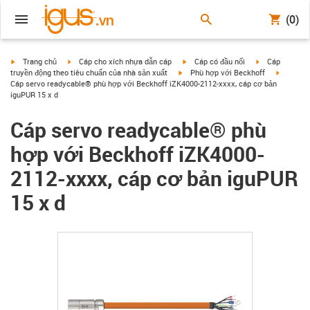
(0)
igus-icon-arrow-right
igus-icon-arrow-right
igus-icon-arrow-right
igus-icon-arrow
Trang chủ
Cáp cho xích nhựa dẫn cáp
Cáp có đầu nối
Cáp
igus-icon-arrow-right
igus-icon
truyền động theo tiêu chuẩn của nhà sản xuất
Phù hợp với Beckhoff
Cáp servo readycable® phù hợp với Beckhoff iZK4000-2112-xxxx, cáp cơ bản
iguPUR 15 x d
Cáp servo readycable® phù
hợp với Beckhoff iZK4000-
2112-xxxx, cáp cơ bản iguPUR
15 x d