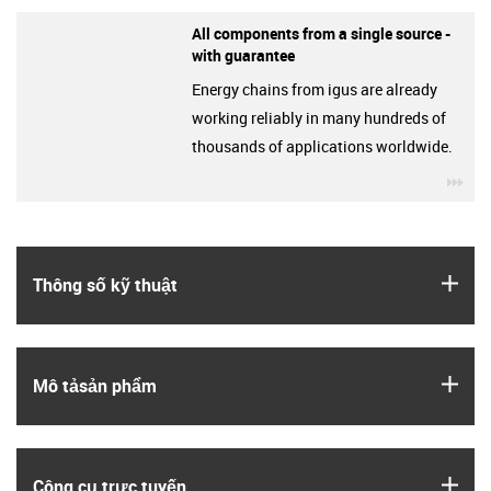
All components from a single source -
with guarantee
Energy chains from igus are already
working reliably in many hundreds of
thousands of applications worldwide.
igu
igus
Thông số kỹ thuật
igus
Mô tả­sản phẩm
igus
Công cụ trực tuyến