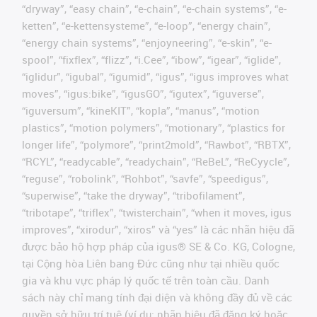
“dryway”, “easy chain”, “e-chain”, “e-chain systems”, “e-
ketten”, “e-kettensysteme”, “e-loop”, “energy chain”,
“energy chain systems”, “enjoyneering”, “e-skin”, “e-
spool”, “fixflex”, “flizz”, “i.Cee”, “ibow”, “igear”, “iglide”,
“iglidur”, “igubal”, “igumid”, “igus”, “igus improves what
moves”, “igus:bike”, “igusGO”, “igutex”, “iguverse”,
“iguversum”, “kineKIT”, “kopla”, “manus”, “motion
plastics”, “motion polymers”, “motionary”, “plastics for
longer life”, “polymore”, “print2mold”, “Rawbot”, “RBTX”,
“RCYL”, “readycable”, “readychain”, “ReBeL”, “ReCyycle”,
“reguse”, “robolink”, “Rohbot”, “savfe”, “speedigus”,
“superwise”, “take the dryway”, “tribofilament”,
“tribotape”, “triflex”, “twisterchain”, “when it moves, igus
improves”, “xirodur”, “xiros” và “yes” là các nhãn hiệu đã
được bảo hộ hợp pháp của igus® SE & Co. KG, Cologne,
tại Cộng hòa Liên bang Đức cũng như tại nhiều quốc
gia và khu vực pháp lý quốc tế trên toàn cầu. Danh
sách này chỉ mang tính đại diện và không đầy đủ về các
quyền sở hữu trí tuệ (ví dụ: nhãn hiệu đã đăng ký hoặc