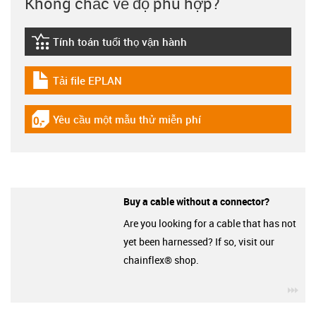
Không chắc về độ phù hợp?
Tính toán tuổi thọ vận hành
igus-icon-lebensdauerrechner
Tải file EPLAN
igus-icon-download-plan
Yêu cầu một mẫu thử miễn phí
igus-icon-gratismuster
Buy a cable without a connector?
Are you looking for a cable that has not
yet been harnessed? If so, visit our
chainflex® shop.
igu