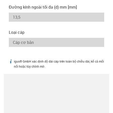
Đường kính ngoài tối đa (d) mm [mm]
Loại cáp
igus® GmbH xác định độ dài cáp trên toàn bộ chiều dài, kể cả mối
igus-icon-info
nối hoặc tùy chỉnh mờ.