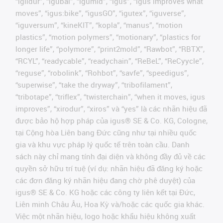
“iglidur”, “igubal”, “igumid”, “igus”, “igus improves what
moves”, “igus:bike”, “igusGO”, “igutex”, “iguverse”,
“iguversum”, “kineKIT”, “kopla”, “manus”, “motion
plastics”, “motion polymers”, “motionary”, “plastics for
longer life”, “polymore”, “print2mold”, “Rawbot”, “RBTX”,
“RCYL”, “readycable”, “readychain”, “ReBeL”, “ReCyycle”,
“reguse”, “robolink”, “Rohbot”, “savfe”, “speedigus”,
“superwise”, “take the dryway”, “tribofilament”,
“tribotape”, “triflex”, “twisterchain”, “when it moves, igus
improves”, “xirodur”, “xiros” và “yes” là các nhãn hiệu đã
được bảo hộ hợp pháp của igus® SE & Co. KG, Cologne,
tại Cộng hòa Liên bang Đức cũng như tại nhiều quốc
gia và khu vực pháp lý quốc tế trên toàn cầu. Danh
sách này chỉ mang tính đại diện và không đầy đủ về các
quyền sở hữu trí tuệ (ví dụ: nhãn hiệu đã đăng ký hoặc
các đơn đăng ký nhãn hiệu đang chờ phê duyệt) của
igus® SE & Co. KG hoặc các công ty liên kết tại Đức,
Liên minh Châu Âu, Hoa Kỳ và/hoặc các quốc gia khác.
Việc một nhãn hiệu, logo hoặc khẩu hiệu không xuất