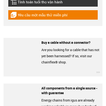
Tính toán tuổi thọ vận hành
igus-icon-lebensdauerrechner
Yêu cầu một mẫu thử miễn phí
igus-icon-gratismuster
Buy a cable without a connector?
Are you looking for a cable that has not
yet been harnessed? If so, visit our
chainflex® shop.
igu
All components from a single source -
with guarantee
Energy chains from igus are already