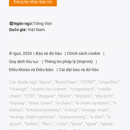
Đăng ký nhận bản tin
Ngôn ngữ:
Tiếng Việt
Quốc gia:
Việt Nam
©
igus, 2026
Bảo vệ dữ liệu
Chính sách cookie
Quy định thủ tục
Thông tin pháp lý (Imprint)
Điều khoản và Điều kiện
Cài đặt bảo vệ dữ liệu
Các thuật ngữ “Apiro”, “AutoChain”, “CFRIP”, “chainflex”,
“chainge”, “chains for cranes”, “conprotect”, “cradle-
chain”, “CTD”, “drygear”, “drylin”, “dryspin”, “dry-tech”,
“dryway”, “easy chain”, “e-chain”, “e-chain systems”, “e-
ketten”, “e-kettensysteme”, “e-loop”, “energy chain”,
“energy chain systems”, “enjoyneering”, “e-skin”, “e-
spool”, “fixflex”, “flizz”, “i.Cee”, “ibow”, “igear”, “iglide”,