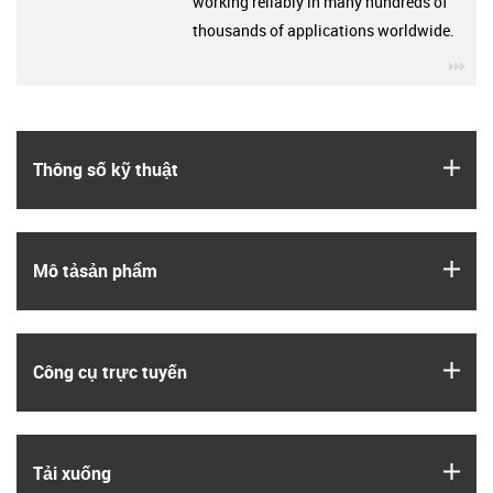
working reliably in many hundreds of
thousands of applications worldwide.
igu
igus
Thông số kỹ thuật
igus
Mô tả­sản phẩm
igus
Công cụ trực tuyến
igus
Tải xuống