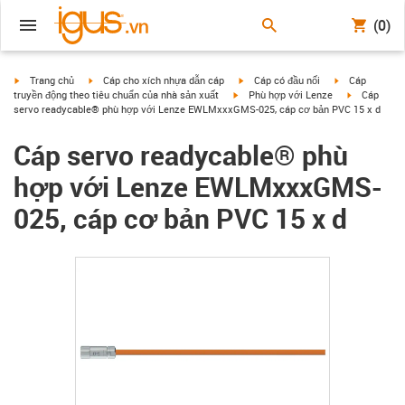
(0)
igus-icon-arrow-right
igus-icon-arrow-right
igus-icon-arrow-right
igus-icon-arrow
Trang chủ
Cáp cho xích nhựa dẫn cáp
Cáp có đầu nối
Cáp
igus-icon-arrow-right
igus-icon-ar
truyền động theo tiêu chuẩn của nhà sản xuất
Phù hợp với Lenze
Cáp
servo readycable® phù hợp với Lenze EWLMxxxGMS-025, cáp cơ bản PVC 15 x d
Cáp servo readycable® phù
hợp với Lenze EWLMxxxGMS-
025, cáp cơ bản PVC 15 x d