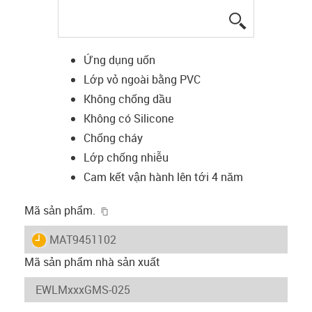
igus-icon-lup
Ứng dụng uốn
Lớp vỏ ngoài bằng PVC
Không chống dầu
Không có Silicone
Chống cháy
Lớp chống nhiễu
Cam kết vận hành lên tới 4 năm
igus-icon-copy-clipboard
Mã sản phẩm.
igus-icon-lieferzeit
MAT9451102
Mã sản phẩm nhà sản xuất